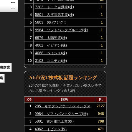
---
3
7203 トヨタ自動車(株)
1
---
4
5801 古河電気工業(株)
1
5
5803 (株)フジクラ
1
6
9984 ソフトバンクグループ(株)
1
7
6976 太陽誘電(株)
1
8
4062 イビデン(株)
1
9
4068 ベイシス(株)
1
10
3103 ユニチカ(株)
1
機器業
2ch市況1/株式板 話題ランキング
業
2chの急騰急落銘柄／今買えばいい株スレ等で
のレス数ランキング
（過去3日）
ﾗﾝｸ
銘柄
Pt
1
285 キオクシアホールディングス
2127
(株)
2
9984 ソフトバンクグループ(株)
948
3
5801 古河電気工業(株)
708
4
4062 イビデン(株)
471