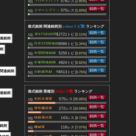
ブロードバンド
579レス [
]
1.85%
4位
関連銘柄
銘柄一覧
スマートグリッ
575レス [
]
1.83%
5位
ド関連銘柄
yahooトピ数
株式銘柄 関連銘柄別
ランキング
銘柄一覧
JPX日経400関
12721トピ [
]
2.11%
1位
連銘柄
連銘柄
銘柄一覧
読売333関連銘
8066トピ [
]
1.34%
2位
柄
柄
銘柄一覧
中国関連銘柄
5250トピ [
]
0.87%
3位
銘柄一覧
中東関連銘柄
4924トピ [
]
0.82%
4位
銘柄一覧
関連銘柄
自動車部材・部
4513トピ [
]
0.75%
5位
品関連銘柄
2chレス数
株式銘柄 業種別
ランキング
連銘柄
銘柄一覧
非鉄金属業
575レス [
]
35.06%
1位
銘柄一覧
電気機器業
272レス [
]
16.59%
2位
銘柄一覧
情報通信業
143レス [
]
8.72%
3位
連銘柄
銘柄一覧
機械業
116レス [
]
7.07%
4位
銘柄一覧