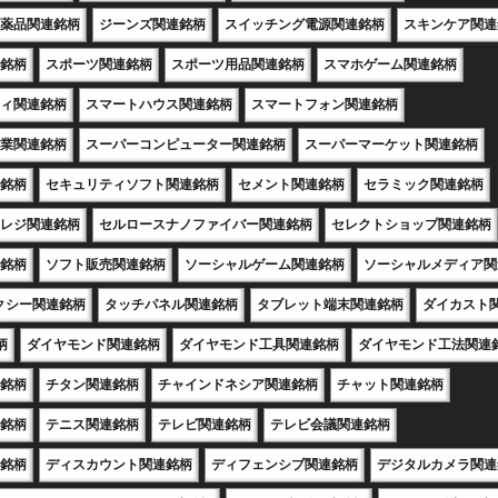
薬品関連銘柄
ジーンズ関連銘柄
スイッチング電源関連銘柄
スキンケア関連
銘柄
スポーツ関連銘柄
スポーツ用品関連銘柄
スマホゲーム関連銘柄
ィ関連銘柄
スマートハウス関連銘柄
スマートフォン関連銘柄
業関連銘柄
スーパーコンピューター関連銘柄
スーパーマーケット関連銘柄
銘柄
セキュリティソフト関連銘柄
セメント関連銘柄
セラミック関連銘柄
レジ関連銘柄
セルロースナノファイバー関連銘柄
セレクトショップ関連銘柄
銘柄
ソフト販売関連銘柄
ソーシャルゲーム関連銘柄
ソーシャルメディア関
クシー関連銘柄
タッチパネル関連銘柄
タブレット端末関連銘柄
ダイカスト
柄
ダイヤモンド関連銘柄
ダイヤモンド工具関連銘柄
ダイヤモンド工法関連
銘柄
チタン関連銘柄
チャインドネシア関連銘柄
チャット関連銘柄
銘柄
テニス関連銘柄
テレビ関連銘柄
テレビ会議関連銘柄
銘柄
ディスカウント関連銘柄
ディフェンシブ関連銘柄
デジタルカメラ関連