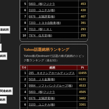
5
5803 (株)フジクラ
453
6
3103 ユニチカ(株)
430
7
6976 太陽誘電(株)
407
8
7203 トヨタ自動車(株)
391
9
7013 (株)ＩＨＩ
293
関連銘柄
10
7974 任天堂(株)
255
柄
Yahoo話題銘柄ランキング
関連銘柄
Yahoo株式textreamで話題の株式銘柄のトピッ
ク数ランキング
（過去3日）
ﾗﾝｸ
銘柄
Pt
1
285 キオクシアホールディングス
11655
(株)
2
5016 ＪＸ金属(株)
6131
3
9984 ソフトバンクグループ(株)
4533
E関連銘柄
4
5803 (株)フジクラ
4505
5
6976 太陽誘電(株)
3402
連銘柄
6
3103 ユニチカ(株)
3301