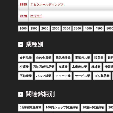
8795
Ｔ＆Ｄホールディングス
9679
ホウライ
1000
1500
2000
2500
3000
3500
4000
4500
500
業種別
食料品業
非鉄金属業
電気機器業
電気ガス業
陸運業
銀
空運業
石油石炭製品業
海運業
水産農林業
機械業
情報
不動産業
パルプ紙業
チャート業
サービス業
ゴム製品業
関連銘柄別
01銘柄関連銘柄
100円ショップ関連銘柄
10連休関連銘柄
2