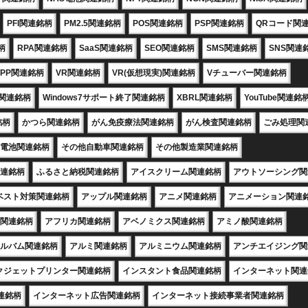
PFI関連銘柄
PM2.5関連銘柄
POS関連銘柄
PSP関連銘柄
QRコード関
柄
RPA関連銘柄
SaaS関連銘柄
SEO関連銘柄
SMS関連銘柄
SNS関連
TPP関連銘柄
VR関連銘柄
VR(仮想現実)関連銘柄
Vチューバー関連銘柄
X関連銘柄
Windows7サポート終了関連銘柄
XBRL関連銘柄
YouTube関連銘
銘柄
かつら関連銘柄
がん免疫療法関連銘柄
がん検査関連銘柄
ごみ処理関
電池関連銘柄
その他自動車関連銘柄
その他製造業関連銘柄
連銘柄
ふるさと納税関連銘柄
アイスクリーム関連銘柄
アウトソーシング関
ベスト対策関連銘柄
アップル関連銘柄
アニメ関連銘柄
アニメーション関連
関連銘柄
アフリカ関連銘柄
アベノミクス関連銘柄
アミノ酸関連銘柄
ルバム関連銘柄
アルミ関連銘柄
アルミニウム関連銘柄
アンチエイジング関
クジェットプリンター関連銘柄
インスタント食品関連銘柄
インターネット関連
連銘柄
インターネット広告関連銘柄
インターネット接続事業者関連銘柄