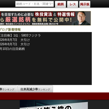
銘柄
レス
掲示板
ブログ新着情報
【注目株】1位：5803フジクラ
2026年8月7日 大引け
2026年8月7日 大引け
8月10日の注目銘柄
率
出来高減少率
ランキング
ランキング