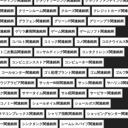
ーティング関連銘柄
クラウドソーシング関連銘柄
クラウドファンディング関
関連銘柄
クリーンルーム関連銘柄
クルーズ関連銘柄
クレジットカード関連
関連銘柄
グラフェン関連銘柄
グリーンIT関連銘柄
グリーンプラ関連銘柄
連銘柄
ゲリラ豪雨関連銘柄
ゲーム関連銘柄
ゲームソフト関連銘柄
銘柄
コバルト関連銘柄
コミック関連銘柄
コメ関連銘柄
コロナウイルス
ト二次製品関連銘柄
コンサルティング関連銘柄
コンタクトレンズ関連銘柄
銘柄
コンビニエンスストア関連銘柄
コンピューター関連銘柄
コールセンター関連銘柄
ゴミ処理プラント関連銘柄
ゴム関連銘柄
ゴルフ
ウジアラビア関連銘柄
サッカーW杯関連銘柄
サッシ関連銘柄
サハリン2関
ク関連銘柄
サマータイム関連銘柄
サル痘関連銘柄
サービサー関連銘柄
コノミー関連銘柄
シェールオイル関連銘柄
シェールガス関連銘柄
ネマコンプレックス関連銘柄
シャリア指数関連銘柄
ショッピングセンター関連
ー関連銘柄
シンクタンク関連銘柄
シームレスパイプ関連銘柄