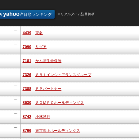
yahoo
柄
注目順ランキング
※リアルタイム注目銘柄
---
4439
東名
---
---
7090
リグア
---
---
7181
かんぽ生命保険
---
---
7326
ＳＢＩインシュアランスグループ
---
---
7388
ＦＰパートナー
---
---
8630
ＳＯＭＰＯホールディングス
---
---
8742
小林洋行
---
---
8766
東京海上ホールディングス
---