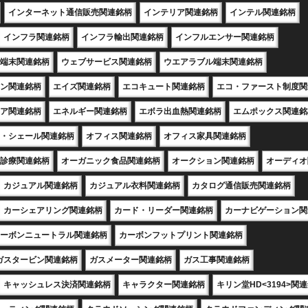
インターネット通信販売関連銘柄
インテリア関連銘柄
インテル関連銘柄
インフラ関連銘柄
インフラ輸出関連銘柄
インフルエンサー関連銘柄
端末関連銘柄
ウェブサービス関連銘柄
ウエアラブル端末関連銘柄
ン関連銘柄
エイズ関連銘柄
エコキュート関連銘柄
エコ・ファースト制度関
ア関連銘柄
エネルギー関連銘柄
エボラ出血熱関連銘柄
エムポックス関連銘
・シェール関連銘柄
オフィス関連銘柄
オフィス家具関連銘柄
診療関連銘柄
オーガニック食品関連銘柄
オークション関連銘柄
オーディオ
カジュアル関連銘柄
カジュアル衣料関連銘柄
カタログ通信販売関連銘柄
カーシェアリング関連銘柄
カード・リーダー関連銘柄
カーナビゲーション関
ーボンニュートラル関連銘柄
カーボンフットプリント関連銘柄
ガスタービン関連銘柄
ガスメーター関連銘柄
ガス工事関連銘柄
キャッシュレス決済関連銘柄
キャラクター関連銘柄
キリン堂HD<3194>関