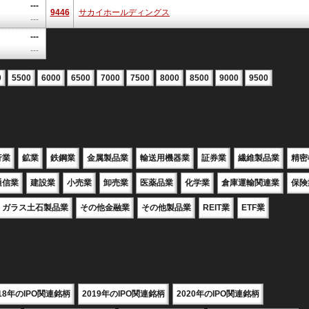
---
9446
サカイホールディングス
---
---
---
0
5500
6000
6500
7000
7500
8000
8500
9000
9500
行業
鉱業
鉄鋼業
金属製品業
輸送用機器業
証券業
繊維製品業
精密
通信業
建設業
小売業
卸売業
医薬品業
化学業
倉庫運輸関連業
保険
ガラス土石製品業
その他金融業
その他製品業
REIT業
ETF業
018年のIPO関連銘柄
2019年のIPO関連銘柄
2020年のIPO関連銘柄