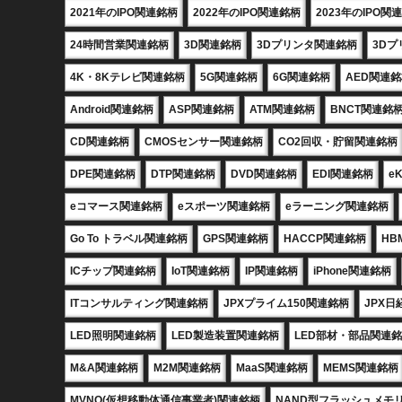
2021年のIPO関連銘柄
2022年のIPO関連銘柄
2023年のIPO関
24時間営業関連銘柄
3D関連銘柄
3Dプリンタ関連銘柄
3D
4K・8Kテレビ関連銘柄
5G関連銘柄
6G関連銘柄
AED関連
Android関連銘柄
ASP関連銘柄
ATM関連銘柄
BNCT関連銘
CD関連銘柄
CMOSセンサー関連銘柄
CO2回収・貯留関連銘柄
DPE関連銘柄
DTP関連銘柄
DVD関連銘柄
EDI関連銘柄
e
eコマース関連銘柄
eスポーツ関連銘柄
eラーニング関連銘柄
Go To トラベル関連銘柄
GPS関連銘柄
HACCP関連銘柄
HB
ICチップ関連銘柄
IoT関連銘柄
IP関連銘柄
iPhone関連銘柄
ITコンサルティング関連銘柄
JPXプライム150関連銘柄
JPX日
LED照明関連銘柄
LED製造装置関連銘柄
LED部材・部品関連
M&A関連銘柄
M2M関連銘柄
MaaS関連銘柄
MEMS関連銘柄
MVNO(仮想移動体通信事業者)関連銘柄
NAND型フラッシュメモ