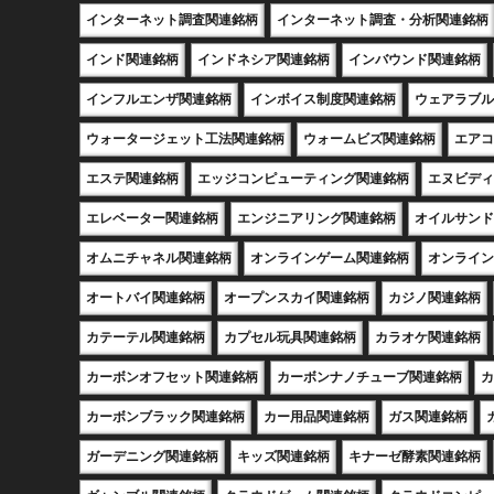
インターネット調査関連銘柄
インターネット調査・分析関連銘柄
インド関連銘柄
インドネシア関連銘柄
インバウンド関連銘柄
インフルエンザ関連銘柄
インボイス制度関連銘柄
ウェアラブル
ウォータージェット工法関連銘柄
ウォームビズ関連銘柄
エアコ
エステ関連銘柄
エッジコンピューティング関連銘柄
エヌビディ
エレベーター関連銘柄
エンジニアリング関連銘柄
オイルサンド
オムニチャネル関連銘柄
オンラインゲーム関連銘柄
オンライン
オートバイ関連銘柄
オープンスカイ関連銘柄
カジノ関連銘柄
カテーテル関連銘柄
カプセル玩具関連銘柄
カラオケ関連銘柄
カーボンオフセット関連銘柄
カーボンナノチューブ関連銘柄
カ
カーボンブラック関連銘柄
カー用品関連銘柄
ガス関連銘柄
ガーデニング関連銘柄
キッズ関連銘柄
キナーゼ酵素関連銘柄