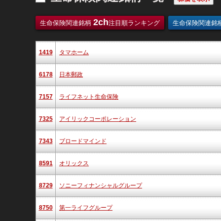
2ch
生命保険関連銘柄
注目順ランキング
生命保険関連銘
1419
タマホーム
6178
日本郵政
7157
ライフネット生命保険
7325
アイリックコーポレーション
7343
ブロードマインド
8591
オリックス
8729
ソニーフィナンシャルグループ
8750
第一ライフグループ