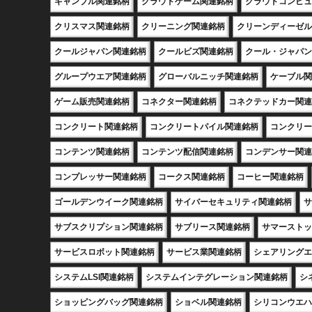
ギャンブル関連銘柄
クラウドゲーム関連銘柄
クラウドコンピュ
クリスマス関連銘柄
クリーニング関連銘柄
クリーンディーゼル
クールジャパン関連銘柄
クールビズ関連銘柄
クール・ジャパン
グループウエア関連銘柄
グローバルニッチ関連銘柄
ケーブル関
ゲーム販売関連銘柄
コネクター関連銘柄
コネクテッドカー関連
コンクリート関連銘柄
コンクリートパイル関連銘柄
コンクリー
コンテンツ関連銘柄
コンテンツ配信関連銘柄
コンデンサー関連
コンプレッサー関連銘柄
コークス関連銘柄
コーヒー関連銘柄
ゴールデンウイーク関連銘柄
サイバーセキュリティ関連銘柄
サ
サブスクリプション関連銘柄
サブリース関連銘柄
サマーストッ
サービスロボット関連銘柄
サービス業関連銘柄
シェアリングエ
システムLSI関連銘柄
システムインテグレーション関連銘柄
シ
ショッピングバッグ関連銘柄
ショベル関連銘柄
シリコンウエハ