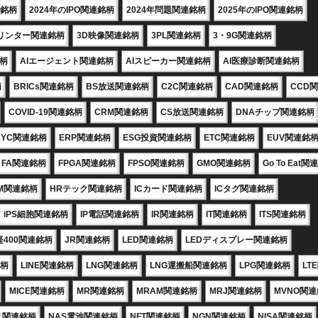
連銘柄
2024年のIPO関連銘柄
2024年問題関連銘柄
2025年のIPO関連銘柄
プリンター関連銘柄
3D映像関連銘柄
3PL関連銘柄
3・9G関連銘柄
銘柄
AIエージェント関連銘柄
AIスピーカー関連銘柄
AI医療診断関連銘柄
柄
BRICs関連銘柄
BS放送関連銘柄
C2C関連銘柄
CAD関連銘柄
CCD
COVID-19関連銘柄
CRM関連銘柄
CS放送関連銘柄
DNAチップ関連銘柄
KYC関連銘柄
ERP関連銘柄
ESG投資関連銘柄
ETC関連銘柄
EUV関連銘
FA関連銘柄
FPGA関連銘柄
FPSO関連銘柄
GMO関連銘柄
Go To Eat
M関連銘柄
HRテック関連銘柄
ICカード関連銘柄
ICタグ関連銘柄
iPS細胞関連銘柄
IP電話関連銘柄
IR関連銘柄
IT関連銘柄
ITS関連銘柄
経400関連銘柄
JR関連銘柄
LED関連銘柄
LEDディスプレー関連銘柄
銘柄
LINE関連銘柄
LNG関連銘柄
LNG運搬船関連銘柄
LPG関連銘柄
LT
MICE関連銘柄
MR関連銘柄
MRAM関連銘柄
MRJ関連銘柄
MVNO関
リ関連銘柄
NAS電池関連銘柄
NFT関連銘柄
NGN関連銘柄
NISA関連銘柄