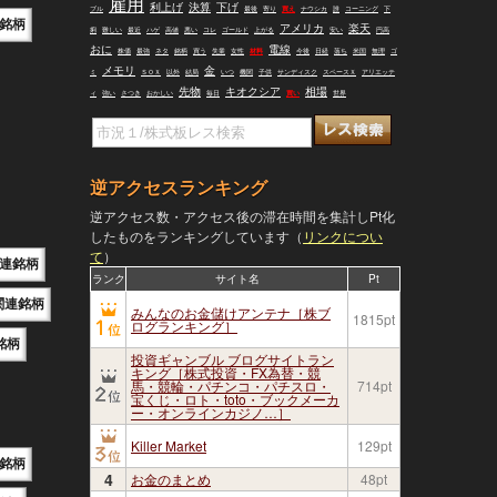
雇用
利上げ
決算
下げ
ブル
最後
寄り
買え
ナウシカ
誰
コーニング
下
銘柄
アメリカ
楽天
痢
難しい
最近
ハゲ
高値
悪い
コレ
ゴールド
上がる
安い
円高
おに
電線
株価
最強
ネタ
銘柄
買う
失業
女性
材料
今後
日経
落ち
米国
無理
ゴ
メモリ
金
ミ
ＳＯＸ
以外
結局
いつ
機関
子供
サンディスク
スペースＸ
アリエッテ
先物
キオクシア
相場
ィ
強い
さつき
おかしい
毎日
買い
世界
逆アクセスランキング
逆アクセス数・アクセス後の滞在時間を集計しPt化
したものをランキングしています（
リンクについ
て
）
連銘柄
ランク
サイト名
Pt
関連銘柄
みんなのお金儲けアンテナ［株ブ
1815pt
ログランキング］
銘柄
投資ギャンブル ブログサイトラン
キング［株式投資・FX為替・競
馬・競輪・パチンコ・パチスロ・
714pt
宝くじ・ロト・toto・ブックメーカ
ー・オンラインカジノ…］
Killer Market
129pt
銘柄
4
お金のまとめ
48pt