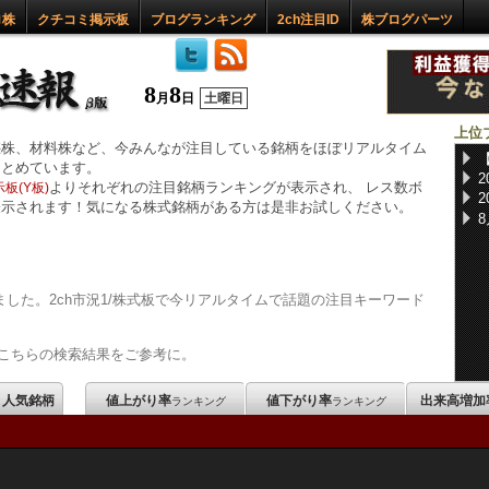
ロ株
クチコミ掲示板
ブログランキング
2ch注目ID
株ブログパーツ
8
8
月
日
土曜日
上位
惑株、材料株など、今みんなが注目している銘柄をほぼリアルタイム
まとめています。
よりそれぞれの注目銘柄ランキングが表示され、 レス数ボ
板(Y板)
表示されます！気になる株式銘柄がある方は是非お試しください。
した。2ch市況1/株式板で今リアルタイムで話題の注目キーワード
こちらの検索結果をご参考に。
m 人気銘柄
値上がり率
値下がり率
出来高増加
ランキング
ランキング