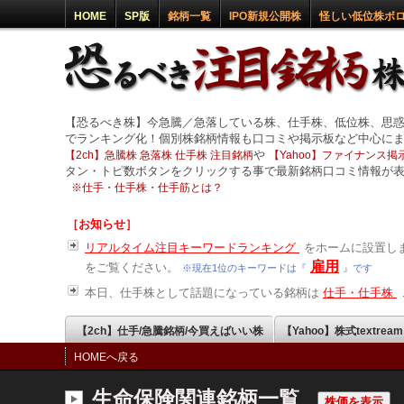
HOME
SP版
銘柄一覧
IPO新規公開株
怪しい低位株ボ
【恐るべき株】今急騰／急落している株、仕手株、低位株、思
でランキング化！個別株銘柄情報も口コミや掲示板など中心に
や
【2ch】急騰株 急落株 仕手株 注目銘柄
【Yahoo】ファイナンス掲示
タン・トピ数ボタンをクリックする事で最新銘柄口コミ情報が
※
仕手・仕手株・仕手筋とは？
［お知らせ］
リアルタイム注目キーワードランキング
をホームに設置しま
雇用
をご覧ください。
※現在1位のキーワードは『
』です
本日、仕手株として話題になっている銘柄は
仕手・仕手株
【2ch】仕手/急騰銘柄/今買えばいい株
【Yahoo】株式textrea
HOMEへ戻る
生命保険関連銘柄一覧