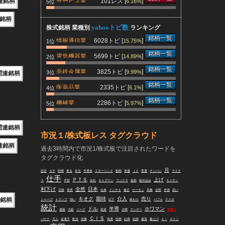
連銘柄
サービス業
101レス [
]
6.16%
5位
銘柄
yahooトピ数
株式銘柄 業種別
ランキング
銘柄一覧
情報通信業
6028トピ [
]
15.75%
1位
銘柄一覧
電気機器業
5699トピ [
]
14.89%
2位
銘柄一覧
非鉄金属業
3825トピ [
]
9.99%
3位
関連銘柄
銘柄一覧
医薬品業
2335トピ [
]
6.1%
4位
銘柄一覧
機械業
2286トピ [
]
5.97%
5位
関連銘柄
市況１/株式板レス タグクラウド
連銘柄
過去3時間内で市況1/株式板で注目されたワードを
タグクラウド化
月
設定
ガチ
時間
来る
本当
半導体
スターリンク
動画
来週
ＪＸ
普通
チンパン
マイナ
仕手
ＰＴＳ
上げ
ス
予想
会社
キャプテン
フジクラ
超絶
嵌め込み
モメチン
利下げ
全然
日本
日銀
発表
出来
インチキ
修正
サーモン
高株
全部
市場
高い
キオク
期待
介入
売り
銘柄
シャープ
トランプ
弱い
以下
終わり
バブル
テスタ
統計
ドル
半導
ホワマン
価格
大阪
リーグ
投資
月曜
マンデー
空売り
ＣＩＳ
バナナ
万人
栄電子
配信
急騰
馬鹿
指標
結果
結婚
暴落
爆上げ
ＡＩ
ギャン