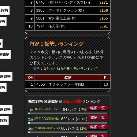
7
6740 (株)ジャパンディスプレイ
3271
連銘柄
8
3905 データセクション(株)
3158
9
5801 古河電気工業(株)
3155
銘柄
10
7974 任天堂(株)
3091
柄
市況１板勢いランキング
２ｃｈ市況１板内に専用スレのある株式銘柄
連銘柄
のランキング。レスの勢いがある銘柄順に並
び替えています。
（参考：
２ちゃんねる全板・勢いランキング
）
連銘柄
ﾗﾝｸ
銘柄
Pt
1
4565 ネクセラファーマ(株)
13
銘柄
2chレス数
株式銘柄 関連銘柄別
ランキング
銘柄一覧
JPX日経400関
847レス [
]
連銘柄
2.7%
1位
連銘柄
銘柄一覧
読売333関連銘
629レス [
]
2.01%
2位
銘柄
柄
銘柄一覧
自動車部材・部
603レス [
]
1.92%
3位
品関連銘柄
銘柄一覧