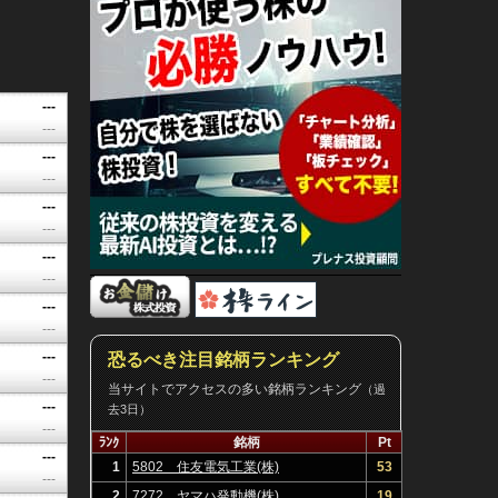
---
---
---
---
---
---
---
---
---
---
---
恐るべき注目銘柄ランキング
---
当サイトでアクセスの多い銘柄ランキング
（過
---
去3日）
---
ﾗﾝｸ
銘柄
Pt
---
1
5802 住友電気工業(株)
53
---
2
7272 ヤマハ発動機(株)
19