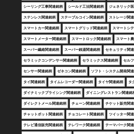
シーリング工事関連銘柄
シールド工法関連銘柄
ジェネリック医
ステンレス関連銘柄
ステーブルコイン関連銘柄
ストレージ関連
スマートカー関連銘柄
スマートグリッド関連銘柄
スマートシテ
スマートメーター関連銘柄
スマートロック関連銘柄
スマート農
スーパー繊維関連銘柄
スーパー銭湯関連銘柄
セキュリティ関連
セラミックコンデンサー関連銘柄
セラミックス関連銘柄
セルフ
センサー関連銘柄
ゼネコン関連銘柄
ソフト・システム開発関連
タイ関連銘柄
タイムレコーダー関連銘柄
タイヤ関連銘柄
タ
ダイナミックプライシング関連銘柄
ダイニングレストラン関連銘
ダイレクトメール関連銘柄
チェーン関連銘柄
チケット販売関連
チャットボット関連銘柄
チョコレート関連銘柄
ツイッター関連
テレビ通信販売関連銘柄
テレワーク関連銘柄
テーマパーク関連