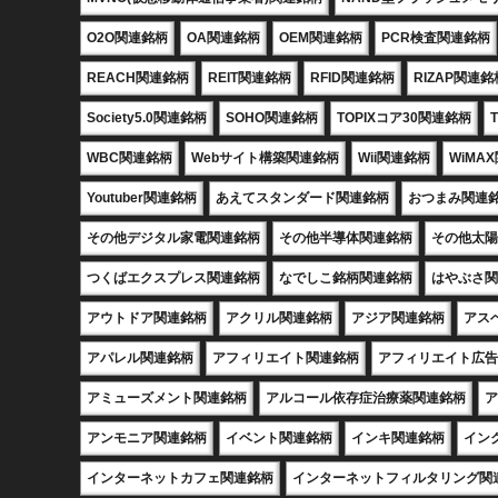
O2O関連銘柄
OA関連銘柄
OEM関連銘柄
PCR検査関連銘柄
REACH関連銘柄
REIT関連銘柄
RFID関連銘柄
RIZAP関連銘
Society5.0関連銘柄
SOHO関連銘柄
TOPIXコア30関連銘柄
WBC関連銘柄
Webサイト構築関連銘柄
Wii関連銘柄
WiMA
Youtuber関連銘柄
あえてスタンダード関連銘柄
おつまみ関連
その他デジタル家電関連銘柄
その他半導体関連銘柄
その他太陽
つくばエクスプレス関連銘柄
なでしこ銘柄関連銘柄
はやぶさ関
アウトドア関連銘柄
アクリル関連銘柄
アジア関連銘柄
アス
アパレル関連銘柄
アフィリエイト関連銘柄
アフィリエイト広告
アミューズメント関連銘柄
アルコール依存症治療薬関連銘柄
ア
アンモニア関連銘柄
イベント関連銘柄
インキ関連銘柄
イン
インターネットカフェ関連銘柄
インターネットフィルタリング関