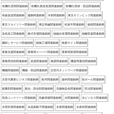
有機EL照明関連銘柄
有機EL製造装置関連銘柄
有機EL部材・部品関連銘柄
有線放送関連銘柄
服飾関連銘柄
木材関連銘柄
東京オリンピック関連銘柄
東京スカイツリー関連銘柄
東証再編関連銘柄
松坂牛関連銘柄
板紙関連銘柄
染色加工関連銘柄
株式市場関連銘柄
核融合発電関連銘柄
核酸医薬関連銘柄
棚卸しサービス関連銘柄
植物工場関連銘柄
検索サイト関連銘柄
業務支援関連銘柄
業務用スーパー関連銘柄
業務用厨房関連銘柄
業務用洗剤関連銘柄
楽器関連銘柄
橋梁関連銘柄
機器間通信関連銘柄
機械関連銘柄
機械・部品関連銘柄
次世代ネットワーク関連銘柄
次世代農業ビジネス関連銘柄
欧州関連銘柄
歯科関連銘柄
段ボール関連銘柄
殺菌剤関連銘柄
殺虫・防虫剤関連銘柄
毛織物染色関連銘柄
民泊関連銘柄
気泡コンクリート関連銘柄
気象情報関連銘柄
水関連銘柄
水ビジネス関連銘柄
水害対策関連銘柄
水晶振動子関連銘柄
水産関連銘柄
水産卸関連銘柄