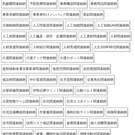
乳酸菌関連銘柄
予防医療関連銘柄
事務機器関連銘柄
事務用品関連銘柄
事業承継関連銘柄
事業者向けノンバンク関連銘柄
亜鉛関連銘柄
京都銘柄関連銘柄
人工呼吸器関連銘柄
人工知能関連銘柄
人工知能(AI)関連銘柄
人工肉関連銘柄
人工臓器・器官・皮膚関連銘柄
人工透析関連銘柄
人材関連銘柄
人材派遣関連銘柄
人材紹介関連銘柄
人材育成関連銘柄
人生100年時代関連銘柄
介護関連銘柄
介護テック関連銘柄
介護ロボット関連銘柄
仮想移動体通信事業者関連銘柄
仮想空間関連銘柄
仮想通貨関連銘柄
仮設材関連銘柄
仲介貿易関連銘柄
任天堂関連銘柄
企業再生関連銘柄
企業研修関連銘柄
伊勢志摩サミット関連銘柄
伝動ベルト関連銘柄
位置情報ゲーム関連銘柄
住宅関連銘柄
住宅エコポイント関連銘柄
住宅設備機器関連銘柄
作業服関連銘柄
価格比較サイト関連銘柄
保険関連銘柄
信号関連銘柄
信用リスク保証関連銘柄
倉庫関連銘柄
個人消費関連銘柄
個別指導塾関連銘柄
健康・機能性食品関連銘柄
債権流動化関連銘柄