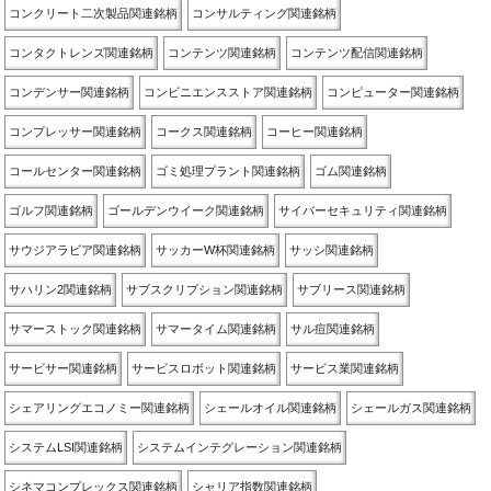
コンクリート二次製品関連銘柄
コンサルティング関連銘柄
コンタクトレンズ関連銘柄
コンテンツ関連銘柄
コンテンツ配信関連銘柄
コンデンサー関連銘柄
コンビニエンスストア関連銘柄
コンピューター関連銘柄
コンプレッサー関連銘柄
コークス関連銘柄
コーヒー関連銘柄
コールセンター関連銘柄
ゴミ処理プラント関連銘柄
ゴム関連銘柄
ゴルフ関連銘柄
ゴールデンウイーク関連銘柄
サイバーセキュリティ関連銘柄
サウジアラビア関連銘柄
サッカーW杯関連銘柄
サッシ関連銘柄
サハリン2関連銘柄
サブスクリプション関連銘柄
サブリース関連銘柄
サマーストック関連銘柄
サマータイム関連銘柄
サル痘関連銘柄
サービサー関連銘柄
サービスロボット関連銘柄
サービス業関連銘柄
シェアリングエコノミー関連銘柄
シェールオイル関連銘柄
シェールガス関連銘柄
システムLSI関連銘柄
システムインテグレーション関連銘柄
シネマコンプレックス関連銘柄
シャリア指数関連銘柄