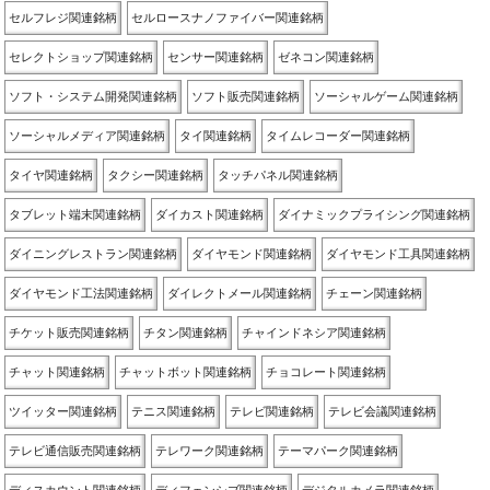
セルフレジ関連銘柄
セルロースナノファイバー関連銘柄
セレクトショップ関連銘柄
センサー関連銘柄
ゼネコン関連銘柄
ソフト・システム開発関連銘柄
ソフト販売関連銘柄
ソーシャルゲーム関連銘柄
ソーシャルメディア関連銘柄
タイ関連銘柄
タイムレコーダー関連銘柄
タイヤ関連銘柄
タクシー関連銘柄
タッチパネル関連銘柄
タブレット端末関連銘柄
ダイカスト関連銘柄
ダイナミックプライシング関連銘柄
ダイニングレストラン関連銘柄
ダイヤモンド関連銘柄
ダイヤモンド工具関連銘柄
ダイヤモンド工法関連銘柄
ダイレクトメール関連銘柄
チェーン関連銘柄
チケット販売関連銘柄
チタン関連銘柄
チャインドネシア関連銘柄
チャット関連銘柄
チャットボット関連銘柄
チョコレート関連銘柄
ツイッター関連銘柄
テニス関連銘柄
テレビ関連銘柄
テレビ会議関連銘柄
テレビ通信販売関連銘柄
テレワーク関連銘柄
テーマパーク関連銘柄