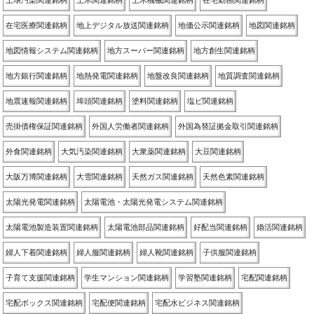
土壌汚染関連銘柄
土木関連銘柄
土木機械関連銘柄
在宅勤務関連銘柄
在宅医療関連銘柄
地上デジタル放送関連銘柄
地価公示関連銘柄
地図関連銘柄
地図情報システム関連銘柄
地方スーパー関連銘柄
地方創生関連銘柄
地方銀行関連銘柄
地熱発電関連銘柄
地盤改良関連銘柄
地質調査関連銘柄
地震速報関連銘柄
埠頭関連銘柄
塗料関連銘柄
塩ビ関連銘柄
売掛債権保証関連銘柄
外国人労働者関連銘柄
外国為替証拠金取引関連銘柄
外食関連銘柄
大気汚染関連銘柄
大衆薬関連銘柄
大豆関連銘柄
大阪万博関連銘柄
大雪関連銘柄
天然ガス関連銘柄
天然色素関連銘柄
太陽光発電関連銘柄
太陽電池・太陽光発電システム関連銘柄
太陽電池製造装置関連銘柄
太陽電池部品関連銘柄
好配当関連銘柄
婚活関連銘柄
婦人下着関連銘柄
婦人服関連銘柄
婦人靴関連銘柄
子供服関連銘柄
子育て支援関連銘柄
学生マンション関連銘柄
学習塾関連銘柄
宅配関連銘柄
宅配ボックス関連銘柄
宅配便関連銘柄
宅配水ビジネス関連銘柄