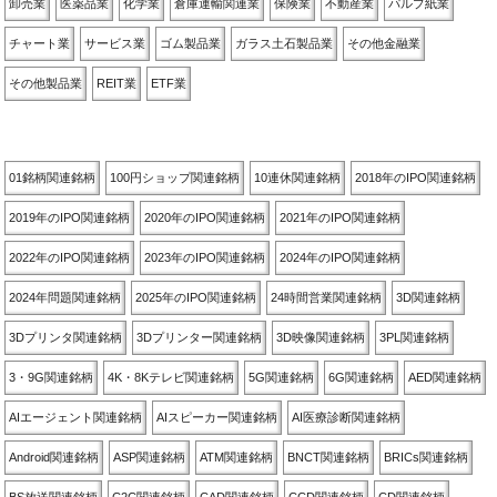
卸売業
医薬品業
化学業
倉庫運輸関連業
保険業
不動産業
パルプ紙業
チャート業
サービス業
ゴム製品業
ガラス土石製品業
その他金融業
その他製品業
REIT業
ETF業
関連銘柄別
01銘柄関連銘柄
100円ショップ関連銘柄
10連休関連銘柄
2018年のIPO関連銘柄
2019年のIPO関連銘柄
2020年のIPO関連銘柄
2021年のIPO関連銘柄
2022年のIPO関連銘柄
2023年のIPO関連銘柄
2024年のIPO関連銘柄
2024年問題関連銘柄
2025年のIPO関連銘柄
24時間営業関連銘柄
3D関連銘柄
3Dプリンタ関連銘柄
3Dプリンター関連銘柄
3D映像関連銘柄
3PL関連銘柄
3・9G関連銘柄
4K・8Kテレビ関連銘柄
5G関連銘柄
6G関連銘柄
AED関連銘柄
AIエージェント関連銘柄
AIスピーカー関連銘柄
AI医療診断関連銘柄
Android関連銘柄
ASP関連銘柄
ATM関連銘柄
BNCT関連銘柄
BRICs関連銘柄