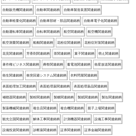
自動販売機関連銘柄
自動車関連銘柄
自動車製造装置関連銘柄
自動車軽量化関連銘柄
自動車部材・部品関連銘柄
自動車電子化関連銘柄
自動運転車関連銘柄
自転車関連銘柄
航空関連銘柄
航空機関連銘柄
航空測量関連銘柄
船舶関連銘柄
花粉症関連銘柄
花粉症対策関連銘柄
花見関連銘柄
芳香剤関連銘柄
茶関連銘柄
菓子関連銘柄
萌え関連銘柄
著作権ビジネス関連銘柄
葬祭関連銘柄
蓄電池関連銘柄
衛星放送関連銘柄
衛生関連銘柄
衝突回避システム関連銘柄
衣料問屋関連銘柄
表面処理加工関連銘柄
表面処理薬関連銘柄
表面処理薬品関連銘柄
補聴器関連銘柄
製粉関連銘柄
製糖関連銘柄
製紙関連銘柄
製缶関連銘柄
製薬機械関連銘柄
複合店関連銘柄
複合機関連銘柄
親子上場関連銘柄
観光立国関連銘柄
解体工事関連銘柄
計測機器関連銘柄
設備工事関連銘柄
設備投資関連銘柄
診断薬関連銘柄
証券関連銘柄
証券金融関連銘柄