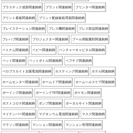
プラスチック成形関連銘柄
プラント関連銘柄
プリンター関連銘柄
プリント基板関連銘柄
プリント配線板処理薬関連銘柄
プレイステーション関連銘柄
プレス機関連銘柄
プレス部品関連銘柄
プレハブ関連銘柄
プロジェクター関連銘柄
プール用殺菌剤関連銘柄
ベトナム関連銘柄
ベビー関連銘柄
ベンチャーキャピタル関連銘柄
ペット関連銘柄
ペットボトル関連銘柄
ペプチド関連銘柄
ペロブスカイト太陽電池関連銘柄
ホスティング関連銘柄
ホテル関連銘柄
ホームセンター関連銘柄
ホームドア関連銘柄
ホームヘルスケア関連銘柄
ボーイング関連銘柄
ボーイング787関連銘柄
ポケモン関連銘柄
ポストコロナ関連銘柄
ポンプ関連銘柄
ポータルサイト関連銘柄
マイナンバー関連銘柄
マグネシウム電池関連銘柄
マスク関連銘柄
マラソン関連銘柄
マンション関連銘柄
マンション管理関連銘柄