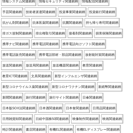
情報システム関連銘柄
情報セキュリティ関連銘柄
情報配信関連銘柄
手芸関連銘柄
技術者派遣関連銘柄
投資事業関連銘柄
投資銀行関連銘柄
抗がん剤関連銘柄
抗体医薬関連銘柄
抗菌関連銘柄
持ち帰り寿司関連銘柄
排ガス規制関連銘柄
排出権取引関連銘柄
接着剤関連銘柄
損害保険関連銘柄
携帯ナビ関連銘柄
携帯電話関連銘柄
携帯電話向けソフト関連銘柄
携帯電話販売関連銘柄
携帯電話部材・部品関連銘柄
放射能対策関連銘柄
放送関連銘柄
放送局関連銘柄
放送機器関連銘柄
教育関連銘柄
教育ICT関連銘柄
文具関連銘柄
新型インフルエンザ関連銘柄
新型コロナウイルス薬関連銘柄
新型コロナワクチン関連銘柄
新紙幣関連銘柄
新聞関連銘柄
旅行関連銘柄
旅行サイト関連銘柄
日傘関連銘柄
日本版SOX法関連銘柄
日本酒関連銘柄
日本食関連銘柄
日用品関連銘柄
日用雑貨卸関連銘柄
日経中国株50関連銘柄
映像制作関連銘柄
映画関連銘柄
時計関連銘柄
書店関連銘柄
有機EL関連銘柄
有機ELディスプレー関連銘柄