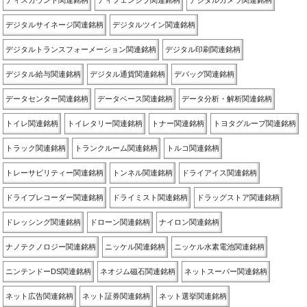
ディスカウント関連銘柄
ディフェンシブ関連銘柄
デジタルカメラ関連銘柄
デジタルサイネージ関連銘柄
デジタルツイン関連銘柄
デジタルトランスフォーメーション関連銘柄
デジタル印刷関連銘柄
デジタル給与関連銘柄
デジタル通貨関連銘柄
デバッグ関連銘柄
データセンター関連銘柄
データベース関連銘柄
データ分析・解析関連銘柄
トイレ関連銘柄
トイレタリー関連銘柄
トナー関連銘柄
トヨタグループ関連銘柄
トラック関連銘柄
トランクルーム関連銘柄
トルコ関連銘柄
トレーサビリティー関連銘柄
トンネル関連銘柄
ドライアイス関連銘柄
ドライブレコーダー関連銘柄
ドライミスト関連銘柄
ドラッグストア関連銘柄
ドレッシング関連銘柄
ドローン関連銘柄
ナイロン関連銘柄
ナノテクノロジー関連銘柄
ニッケル関連銘柄
ニッケル水素電池関連銘柄
ニンテンドーDS関連銘柄
ネオジム磁石関連銘柄
ネットスーパー関連銘柄
ネット広告関連銘柄
ネット証券関連銘柄
ネット選挙関連銘柄