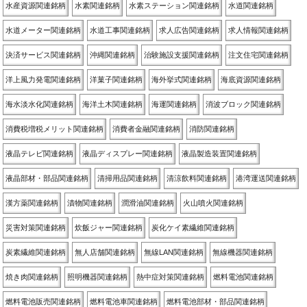
水産資源関連銘柄
水素関連銘柄
水素ステーション関連銘柄
水道関連銘柄
水道メーター関連銘柄
水道工事関連銘柄
求人広告関連銘柄
求人情報関連銘柄
決済サービス関連銘柄
沖縄関連銘柄
治験施設支援関連銘柄
注文住宅関連銘柄
洋上風力発電関連銘柄
洋菓子関連銘柄
海外挙式関連銘柄
海底資源関連銘柄
海水淡水化関連銘柄
海洋土木関連銘柄
海運関連銘柄
消波ブロック関連銘柄
消費税増税メリット関連銘柄
消費者金融関連銘柄
消防関連銘柄
液晶テレビ関連銘柄
液晶ディスプレー関連銘柄
液晶製造装置関連銘柄
液晶部材・部品関連銘柄
清掃用品関連銘柄
清涼飲料関連銘柄
港湾運送関連銘柄
漢方薬関連銘柄
漬物関連銘柄
潤滑油関連銘柄
火山噴火関連銘柄
災害対策関連銘柄
炊飯ジャー関連銘柄
炭化ケイ素繊維関連銘柄
炭素繊維関連銘柄
無人店舗関連銘柄
無線LAN関連銘柄
無線機器関連銘柄
焼き肉関連銘柄
照明機器関連銘柄
熱中症対策関連銘柄
燃料電池関連銘柄
燃料電池販売関連銘柄
燃料電池車関連銘柄
燃料電池部材・部品関連銘柄