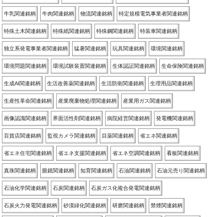
牛乳関連銘柄
牛肉関連銘柄
物流関連銘柄
特定規模電気事業者関連銘柄
特殊土木関連銘柄
特殊紙関連銘柄
特殊鋼関連銘柄
特装車関連銘柄
独立系発電事業者関連銘柄
猛暑関連銘柄
玩具関連銘柄
環境関連銘柄
環境問題関連銘柄
環境試験装置関連銘柄
生体認証関連銘柄
生命保険関連銘柄
生成AI関連銘柄
生活改善薬関連銘柄
生活防衛関連銘柄
生理用品関連銘柄
生産性革命関連銘柄
産業廃棄物処理関連銘柄
産業用ガス関連銘柄
画像認識関連銘柄
界面活性剤関連銘柄
病院経営関連銘柄
発電機関連銘柄
百貨店関連銘柄
監視カメラ関連銘柄
目薬関連銘柄
省エネ関連銘柄
省エネ住宅関連銘柄
省エネ支援関連銘柄
省エネ空調関連銘柄
看板関連銘柄
真珠関連銘柄
眼鏡関連銘柄
知育関連銘柄
石油関連銘柄
石油元売り関連銘柄
石油化学関連銘柄
石炭関連銘柄
石炭ガス化複合発電関連銘柄
石炭火力発電関連銘柄
砂漠緑化関連銘柄
研磨関連銘柄
禁煙関連銘柄