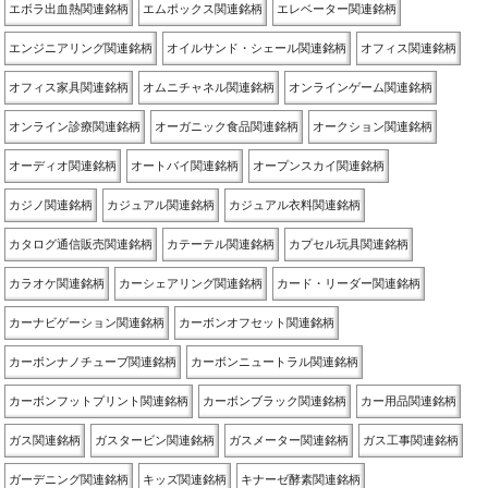
エボラ出血熱関連銘柄
エムポックス関連銘柄
エレベーター関連銘柄
エンジニアリング関連銘柄
オイルサンド・シェール関連銘柄
オフィス関連銘柄
オフィス家具関連銘柄
オムニチャネル関連銘柄
オンラインゲーム関連銘柄
オンライン診療関連銘柄
オーガニック食品関連銘柄
オークション関連銘柄
オーディオ関連銘柄
オートバイ関連銘柄
オープンスカイ関連銘柄
カジノ関連銘柄
カジュアル関連銘柄
カジュアル衣料関連銘柄
カタログ通信販売関連銘柄
カテーテル関連銘柄
カプセル玩具関連銘柄
カラオケ関連銘柄
カーシェアリング関連銘柄
カード・リーダー関連銘柄
カーナビゲーション関連銘柄
カーボンオフセット関連銘柄
カーボンナノチューブ関連銘柄
カーボンニュートラル関連銘柄
カーボンフットプリント関連銘柄
カーボンブラック関連銘柄
カー用品関連銘柄
ガス関連銘柄
ガスタービン関連銘柄
ガスメーター関連銘柄
ガス工事関連銘柄
ガーデニング関連銘柄
キッズ関連銘柄
キナーゼ酵素関連銘柄