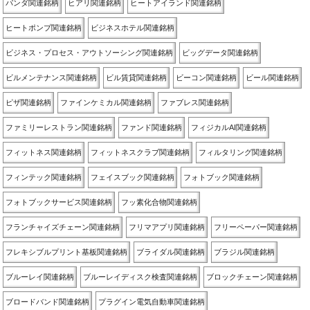
パンダ関連銘柄
ヒアリ関連銘柄
ヒートアイランド関連銘柄
ヒートポンプ関連銘柄
ビジネスホテル関連銘柄
ビジネス・プロセス・アウトソーシング関連銘柄
ビッグデータ関連銘柄
ビルメンテナンス関連銘柄
ビル賃貸関連銘柄
ビーコン関連銘柄
ビール関連銘柄
ピザ関連銘柄
ファインケミカル関連銘柄
ファブレス関連銘柄
ファミリーレストラン関連銘柄
ファンド関連銘柄
フィジカルAI関連銘柄
フィットネス関連銘柄
フィットネスクラブ関連銘柄
フィルタリング関連銘柄
フィンテック関連銘柄
フェイスブック関連銘柄
フォトブック関連銘柄
フォトブックサービス関連銘柄
フッ素化合物関連銘柄
フランチャイズチェーン関連銘柄
フリマアプリ関連銘柄
フリーペーパー関連銘柄
フレキシブルプリント基板関連銘柄
ブライダル関連銘柄
ブラジル関連銘柄
ブルーレイ関連銘柄
ブルーレイディスク検査関連銘柄
ブロックチェーン関連銘柄
ブロードバンド関連銘柄
プラグイン電気自動車関連銘柄