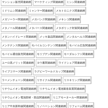
マンション販売関連銘柄
マーケティング関連銘柄
ミシン関連銘柄
ミドリムシ関連銘柄
ミャンマー関連銘柄
メカトロニクス関連銘柄
メガソーラー関連銘柄
メガバンク関連銘柄
メキシコ関連銘柄
メタノール関連銘柄
メタバース関連銘柄
メタボリック対策関連銘柄
メタンハイドレート関連銘柄
メッキ薬品関連銘柄
メンタルヘルス関連銘柄
メンテナンス関連銘柄
モバイルコンテンツ関連銘柄
モバイル広告関連銘柄
モバイル通信販売関連銘柄
モリブデン関連銘柄
モーダルシフト関連銘柄
ユーロ高メリット関連銘柄
ヨウ素関連銘柄
ライドシェア関連銘柄
ライブコマース関連銘柄
ラグビーワールドカップ関連銘柄
ラーメンチェーン関連銘柄
リサイクル関連銘柄
リスキリング関連銘柄
リチウムイオン電池関連銘柄
リチウムイオン電池製造装置関連銘柄
リチウムイオン電池部材・部品関連銘柄
リニアモーターカー関連銘柄
リニア中央新幹線関連銘柄
リノベーション関連銘柄
リフォーム関連銘柄