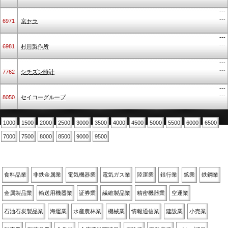
---
---
6971
京セラ
---
---
6981
村田製作所
---
---
7762
シチズン時計
---
---
8050
セイコーグループ
1000
1500
2000
2500
3000
3500
4000
4500
5000
5500
6000
6500
7000
7500
8000
8500
9000
9500
業種別
食料品業
非鉄金属業
電気機器業
電気ガス業
陸運業
銀行業
鉱業
鉄鋼業
金属製品業
輸送用機器業
証券業
繊維製品業
精密機器業
空運業
石油石炭製品業
海運業
水産農林業
機械業
情報通信業
建設業
小売業