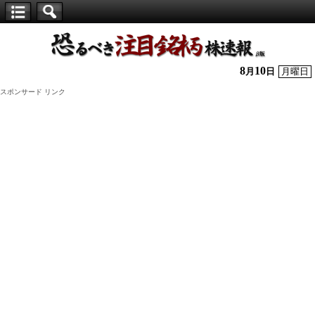
【仕
手
株】
8
10
月
日
月曜日
恐
スポンサード リンク
る
べ
き
注
目
銘
柄
株
速
報