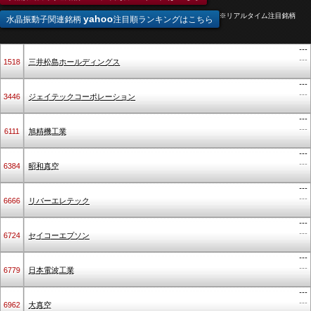
※リアルタイム注目銘柄
yahoo
水晶振動子関連銘柄
注目順ランキングはこちら
---
---
1518
三井松島ホールディングス
---
---
3446
ジェイテックコーポレーション
---
---
6111
旭精機工業
---
---
6384
昭和真空
---
---
6666
リバーエレテック
---
---
6724
セイコーエプソン
---
---
6779
日本電波工業
---
---
6962
大真空