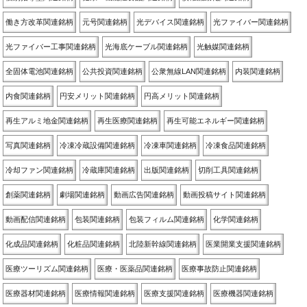
働き方改革関連銘柄
元号関連銘柄
光デバイス関連銘柄
光ファイバー関連銘柄
光ファイバー工事関連銘柄
光海底ケーブル関連銘柄
光触媒関連銘柄
全固体電池関連銘柄
公共投資関連銘柄
公衆無線LAN関連銘柄
内装関連銘柄
内食関連銘柄
円安メリット関連銘柄
円高メリット関連銘柄
再生アルミ地金関連銘柄
再生医療関連銘柄
再生可能エネルギー関連銘柄
写真関連銘柄
冷凍冷蔵設備関連銘柄
冷凍車関連銘柄
冷凍食品関連銘柄
冷却ファン関連銘柄
冷蔵庫関連銘柄
出版関連銘柄
切削工具関連銘柄
創薬関連銘柄
劇場関連銘柄
動画広告関連銘柄
動画投稿サイト関連銘柄
動画配信関連銘柄
包装関連銘柄
包装フィルム関連銘柄
化学関連銘柄
化成品関連銘柄
化粧品関連銘柄
北陸新幹線関連銘柄
医業開業支援関連銘柄
医療ツーリズム関連銘柄
医療・医薬品関連銘柄
医療事故防止関連銘柄
医療器材関連銘柄
医療情報関連銘柄
医療支援関連銘柄
医療機器関連銘柄