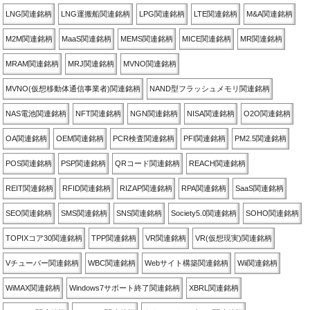
LNG関連銘柄
LNG運搬船関連銘柄
LPG関連銘柄
LTE関連銘柄
M&A関連銘柄
M2M関連銘柄
MaaS関連銘柄
MEMS関連銘柄
MICE関連銘柄
MR関連銘柄
MRAM関連銘柄
MRJ関連銘柄
MVNO関連銘柄
MVNO(仮想移動体通信事業者)関連銘柄
NAND型フラッシュメモリ関連銘柄
NAS電池関連銘柄
NFT関連銘柄
NGN関連銘柄
NISA関連銘柄
O2O関連銘柄
OA関連銘柄
OEM関連銘柄
PCR検査関連銘柄
PFI関連銘柄
PM2.5関連銘柄
POS関連銘柄
PSP関連銘柄
QRコード関連銘柄
REACH関連銘柄
REIT関連銘柄
RFID関連銘柄
RIZAP関連銘柄
RPA関連銘柄
SaaS関連銘柄
SEO関連銘柄
SMS関連銘柄
SNS関連銘柄
Society5.0関連銘柄
SOHO関連銘柄
TOPIXコア30関連銘柄
TPP関連銘柄
VR関連銘柄
VR(仮想現実)関連銘柄
Vチューバー関連銘柄
WBC関連銘柄
Webサイト構築関連銘柄
Wii関連銘柄
WiMAX関連銘柄
Windows7サポート終了関連銘柄
XBRL関連銘柄