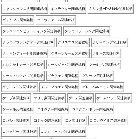
キャッシュレス決済関連銘柄
キャラクター関連銘柄
キリン堂HD<3194>関連銘柄
ギャンブル関連銘柄
クラウドゲーム関連銘柄
クラウドコンピューティング関連銘柄
クラウドソーシング関連銘柄
クラウドファンディング関連銘柄
クリスマス関連銘柄
クリーニング関連銘柄
クリーンディーゼル関連銘柄
クリーンルーム関連銘柄
クルーズ関連銘柄
クレジットカード関連銘柄
クールジャパン関連銘柄
クールビズ関連銘柄
クール・ジャパン関連銘柄
グラフェン関連銘柄
グリーンIT関連銘柄
グリーンプラ関連銘柄
グループウエア関連銘柄
グローバルニッチ関連銘柄
ケーブル関連銘柄
ゲリラ豪雨関連銘柄
ゲーム関連銘柄
ゲームソフト関連銘柄
ゲーム販売関連銘柄
コネクター関連銘柄
コネクテッドカー関連銘柄
コバルト関連銘柄
コミック関連銘柄
コメ関連銘柄
コロナウイルス関連銘柄
コンクリート関連銘柄
コンクリートパイル関連銘柄