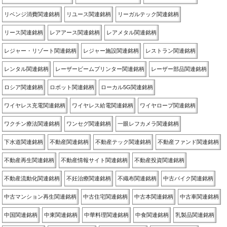
リベンジ消費関連銘柄
リユース関連銘柄
リーガルテック関連銘柄
リース関連銘柄
レアアース関連銘柄
レアメタル関連銘柄
レジャー・リゾート関連銘柄
レジャー施設関連銘柄
レストラン関連銘柄
レンタル関連銘柄
レーザービームプリンター関連銘柄
レーザー部品関連銘柄
ロシア関連銘柄
ロボット関連銘柄
ローカル5G関連銘柄
ワイヤレス充電関連銘柄
ワイヤレス給電関連銘柄
ワイヤロープ関連銘柄
ワクチン療法関連銘柄
ワンセグ関連銘柄
一眼レフカメラ関連銘柄
下水道関連銘柄
不動産関連銘柄
不動産テック関連銘柄
不動産ファンド関連銘柄
不動産再生関連銘柄
不動産情報サイト関連銘柄
不動産投資関連銘柄
不動産流動化関連銘柄
不妊治療関連銘柄
不織布関連銘柄
中古バイク関連銘柄
中古マンション再生関連銘柄
中古住宅関連銘柄
中古本関連銘柄
中古車関連銘柄
中国関連銘柄
中東関連銘柄
中華料理関連銘柄
中食関連銘柄
乳製品関連銘柄