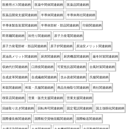
医療用ガス関連銘柄
医薬中間体関連銘柄
医薬品関連銘柄
医薬品開発支援関連銘柄
半導体関連銘柄
半導体商社関連銘柄
半導体製造装置関連銘柄
半導体部材・部品関連銘柄
印刷関連銘柄
即席麺関連銘柄
卸売り関連銘柄
原子力発電関連銘柄
原子力発電部材・部品関連銘柄
原子炉関連銘柄
原油安メリット関連銘柄
原油高メリット関連銘柄
厨房関連銘柄
厨房機器関連銘柄
厳冬対策関連銘柄
収納代行関連銘柄
口蹄疫関連銘柄
可変抵抗器関連銘柄
台風対策関連銘柄
合成皮革関連銘柄
合成繊維関連銘柄
含み資産関連銘柄
呉服関連銘柄
和装関連銘柄
和装・呉服関連銘柄
商品先物取引関連銘柄
商社関連銘柄
喫茶店関連銘柄
営業・販売支援関連銘柄
営業支援関連銘柄
回線取り次ぎ関連銘柄
回転寿司関連銘柄
固定電話関連銘柄
国土強靱化関連銘柄
国際優良株関連銘柄
国際航空貨物混載関連銘柄
国際輸送関連銘柄