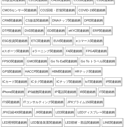
BS放送関連銘柄
C2C関連銘柄
CAD関連銘柄
CCD関連銘柄
CD関連銘柄
CMOSセンサー関連銘柄
CO2回収・貯留関連銘柄
COVID-19関連銘柄
CRM関連銘柄
CS放送関連銘柄
DNAチップ関連銘柄
DPE関連銘柄
DTP関連銘柄
DVD関連銘柄
EDI関連銘柄
eKYC関連銘柄
ERP関連銘柄
ESG投資関連銘柄
ETC関連銘柄
EUV関連銘柄
eコマース関連銘柄
eスポーツ関連銘柄
eラーニング関連銘柄
FA関連銘柄
FPGA関連銘柄
FPSO関連銘柄
GMO関連銘柄
Go To Eat関連銘柄
Go To トラベル関連銘柄
GPS関連銘柄
HACCP関連銘柄
HBM関連銘柄
HRテック関連銘柄
ICカード関連銘柄
ICタグ関連銘柄
ICチップ関連銘柄
IoT関連銘柄
IP関連銘柄
iPhone関連銘柄
iPS細胞関連銘柄
IP電話関連銘柄
IR関連銘柄
IT関連銘柄
ITS関連銘柄
ITコンサルティング関連銘柄
JPXプライム150関連銘柄
JPX日経400関連銘柄
JR関連銘柄
LED関連銘柄
LEDディスプレー関連銘柄
LED照明関連銘柄
LED製造装置関連銘柄
LED部材・部品関連銘柄
LINE関連銘柄