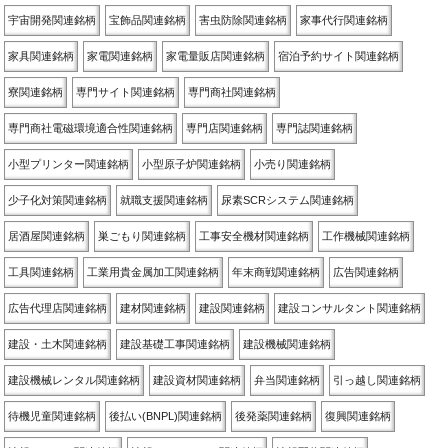
宇宙開発関連銘柄
宝飾品関連銘柄
害虫防除関連銘柄
家事代行関連銘柄
家具関連銘柄
家電関連銘柄
家電量販店関連銘柄
宿泊予約サイト関連銘柄
寮関連銘柄
専門サイト関連銘柄
専門商社関連銘柄
専門商社電磁環境適合性関連銘柄
専門店関連銘柄
専門誌関連銘柄
小型プリンター関連銘柄
小型原子炉関連銘柄
小売り関連銘柄
少子化対策関連銘柄
就職支援関連銘柄
尿素SCRシステム関連銘柄
居酒屋関連銘柄
巣ごもり関連銘柄
工事安全機材関連銘柄
工作機械関連銘柄
工具関連銘柄
工業用貴金属加工関連銘柄
年末商戦関連銘柄
広告関連銘柄
広告代理店関連銘柄
建材関連銘柄
建設関連銘柄
建設コンサルタント関連銘柄
建設・土木関連銘柄
建設基礎工事関連銘柄
建設機械関連銘柄
建設機械レンタル関連銘柄
建設資材関連銘柄
弁当関連銘柄
引っ越し関連銘柄
待機児童関連銘柄
後払い(BNPL)関連銘柄
後発薬関連銘柄
復興関連銘柄