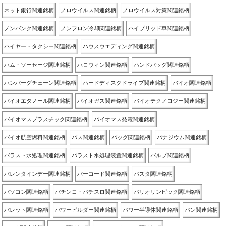
ネット銀行関連銘柄
ノロウイルス関連銘柄
ノロウイルス対策関連銘柄
ノンバンク関連銘柄
ノンフロン冷却関連銘柄
ハイブリッド車関連銘柄
ハイヤー・タクシー関連銘柄
ハウスウエディング関連銘柄
ハム・ソーセージ関連銘柄
ハロウィン関連銘柄
ハンドバッグ関連銘柄
ハンバーグチェーン関連銘柄
ハードディスクドライブ関連銘柄
バイオ関連銘柄
バイオエタノール関連銘柄
バイオガス関連銘柄
バイオテクノロジー関連銘柄
バイオマスプラスチック関連銘柄
バイオマス発電関連銘柄
バイオ航空燃料関連銘柄
バス関連銘柄
バッグ関連銘柄
バナジウム関連銘柄
バラスト水処理関連銘柄
バラスト水処理装置関連銘柄
バルブ関連銘柄
バレンタインデー関連銘柄
バーコード関連銘柄
パスタ関連銘柄
パソコン関連銘柄
パチンコ・パチスロ関連銘柄
パリオリンピック関連銘柄
パレット関連銘柄
パワービルダー関連銘柄
パワー半導体関連銘柄
パン関連銘柄