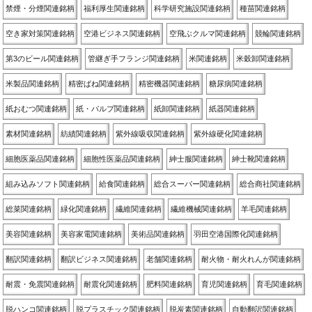
禁煙・分煙関連銘柄
福利厚生関連銘柄
科学研究施設関連銘柄
種苗関連銘柄
空き家対策関連銘柄
空港ビジネス関連銘柄
空飛ぶクルマ関連銘柄
競輪関連銘柄
第3のビール関連銘柄
管継ぎ手フランジ関連銘柄
米関連銘柄
米穀卸関連銘柄
米製品関連銘柄
精密ばね関連銘柄
精密機器関連銘柄
糖尿病関連銘柄
紙おむつ関連銘柄
紙・パルプ関連銘柄
紙卸関連銘柄
紙器関連銘柄
素材関連銘柄
紡績関連銘柄
紫外線吸収関連銘柄
紫外線硬化関連銘柄
細胞医薬品関連銘柄
細胞性医薬品関連銘柄
紳士服関連銘柄
紳士靴関連銘柄
組み込みソフト関連銘柄
給食関連銘柄
総合スーパー関連銘柄
総合商社関連銘柄
総菜関連銘柄
緑化関連銘柄
繊維関連銘柄
繊維機械関連銘柄
羊毛関連銘柄
美容関連銘柄
美容家電関連銘柄
美術品関連銘柄
羽田空港国際化関連銘柄
翻訳関連銘柄
翻訳ビジネス関連銘柄
老舗関連銘柄
耐火物・耐火れんが関連銘柄
耐震・免震関連銘柄
耐震化関連銘柄
肥料関連銘柄
育児関連銘柄
育毛関連銘柄
脱ハンコ関連銘柄
脱プラスチック関連銘柄
脱炭素関連銘柄
自動翻訳関連銘柄