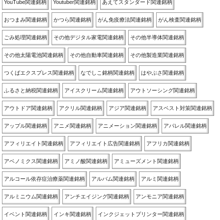
YouTube関連銘柄
Youtuber関連銘柄
あえてスタンダード関連銘柄
おつまみ関連銘柄
かつら関連銘柄
がん免疫療法関連銘柄
がん検査関連銘柄
ごみ処理関連銘柄
その他デジタル家電関連銘柄
その他半導体関連銘柄
その他太陽電池関連銘柄
その他自動車関連銘柄
その他製造業関連銘柄
つくばエクスプレス関連銘柄
なでしこ銘柄関連銘柄
はやぶさ関連銘柄
ふるさと納税関連銘柄
アイスクリーム関連銘柄
アウトソーシング関連銘柄
アウトドア関連銘柄
アクリル関連銘柄
アジア関連銘柄
アスベスト対策関連銘柄
アップル関連銘柄
アニメ関連銘柄
アニメーション関連銘柄
アパレル関連銘柄
アフィリエイト関連銘柄
アフィリエイト広告関連銘柄
アフリカ関連銘柄
アベノミクス関連銘柄
アミノ酸関連銘柄
アミューズメント関連銘柄
アルコール依存症治療薬関連銘柄
アルバム関連銘柄
アルミ関連銘柄
アルミニウム関連銘柄
アンチエイジング関連銘柄
アンモニア関連銘柄
イベント関連銘柄
インキ関連銘柄
インクジェットプリンター関連銘柄