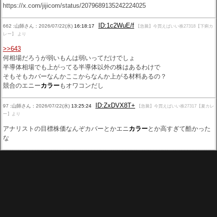
https://x.com/jijicom/status/2079689135242224025
ID:1c2WuE/f
662 :山師さん：2026/07/22(水)
16:18:17
【急騰】今買えばいい株27318【下痢カ
レー】 より
>>643
何相場だろうが弱いもんは弱いってだけでしょ
半導体相場でも上がってる半導体以外の株はあるわけで
そもそもカバーなんかここからなんか上がる材料あるの？
競合のエニー
カラー
もオワコンだし
ID:ZxDVX8T+
97 :山師さん：2026/07/22(水)
13:25:24
【急騰】今買えばいい株27317【夏カレ
ー】より
アナリストの目標株価なんぞカバーとかエニ
カラー
とか高すぎて酷かった
な