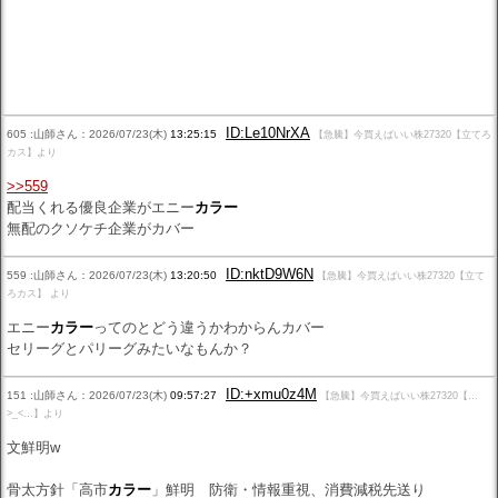
ID:Le10NrXA
605 :山師さん：2026/07/23(木)
13:25:15
【急騰】今買えばいい株27320【立てろ
カス】より
>>559
配当くれる優良企業がエニー
カラー
無配のクソケチ企業がカバー
ID:nktD9W6N
559 :山師さん：2026/07/23(木)
13:20:50
【急騰】今買えばいい株27320【立て
ろカス】 より
エニー
カラー
ってのとどう違うかわからんカバー
セリーグとパリーグみたいなもんか？
ID:+xmu0z4M
151 :山師さん：2026/07/23(木)
09:57:27
【急騰】今買えばいい株27320【…
>_<…】より
文鮮明w
骨太方針「高市
カラー
」鮮明 防衛・情報重視、消費減税先送り