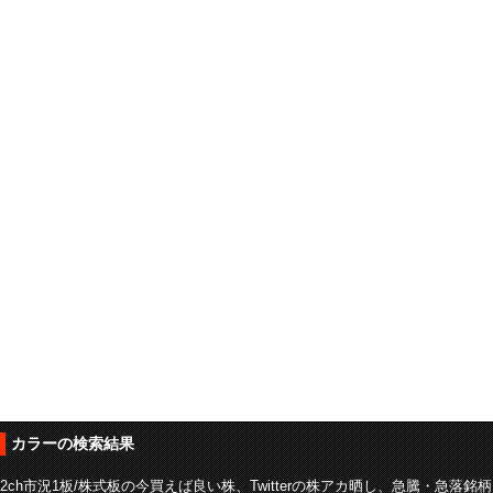
カラーの検索結果
2ch市況1板/株式板の今買えば良い株、Twitterの株アカ晒し、急騰・急落銘柄