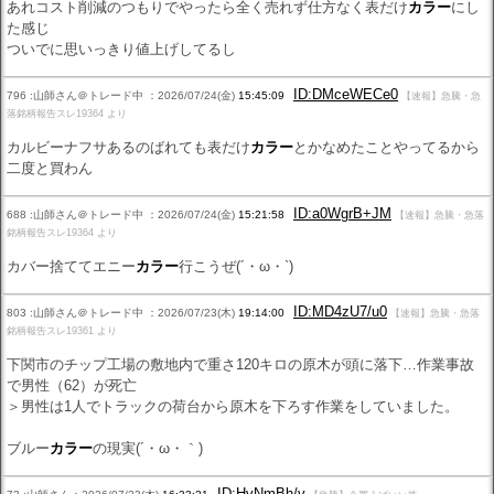
あれコスト削減のつもりでやったら全く売れず仕方なく表だけ
カラー
にし
た感じ
ついでに思いっきり値上げしてるし
ID:DMceWECe0
796 :山師さん＠トレード中 ：2026/07/24(金)
15:45:09
【速報】急騰・急
落銘柄報告スレ19364 より
カルビーナフサあるのばれても表だけ
カラー
とかなめたことやってるから
二度と買わん
ID:a0WgrB+JM
688 :山師さん＠トレード中 ：2026/07/24(金)
15:21:58
【速報】急騰・急落
銘柄報告スレ19364 より
カバー捨ててエニー
カラー
行こうぜ(´・ω・`)
ID:MD4zU7/u0
803 :山師さん＠トレード中 ：2026/07/23(木)
19:14:00
【速報】急騰・急落
銘柄報告スレ19361 より
下関市のチップ工場の敷地内で重さ120キロの原木が頭に落下…作業事故
で男性（62）が死亡
＞男性は1人でトラックの荷台から原木を下ろす作業をしていました。
ブルー
カラー
の現実(´・ω・｀)
ID:HvNmBh/v