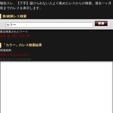
報告スレ、【下手】儲けられない人より集めたレスからの検索。過去一ヶ月
前までのレスを表示します。
株/銘柄レス検索
最近検索されたワード:
決算
運
個別
仕手
難
「カラー」のレス検索結果
関連銘柄:
5032 ＡＮＹＣＯＬＯＲ
検索結果
1件 OR検索新着順