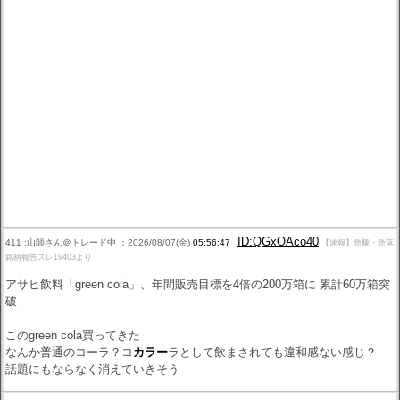
ID:QGxOAco40
411 :山師さん＠トレード中 ：2026/08/07(金)
05:56:47
【速報】急騰・急落
銘柄報告スレ19403より
アサヒ飲料「green cola」、年間販売目標を4倍の200万箱に 累計60万箱突
破
このgreen cola買ってきた
なんか普通のコーラ？コ
カラー
ラとして飲まされても違和感ない感じ？
話題にもならなく消えていきそう