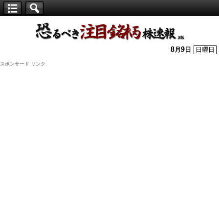
【仕
手
株】
8
9
月
日
日曜日
恐
スポンサード リンク
る
べ
き
注
目
銘
柄
株
速
報