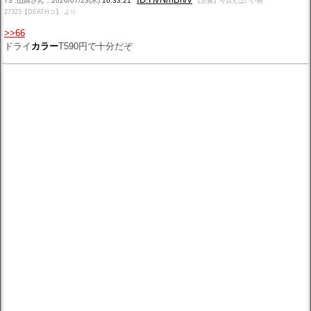
73 :山師さん：2026/07/23(木)
16:33:21
【急騰】今買えばいい株
27323【DEATHコ】 より
>>66
ドライ
カラー
T590円で十分だぞ