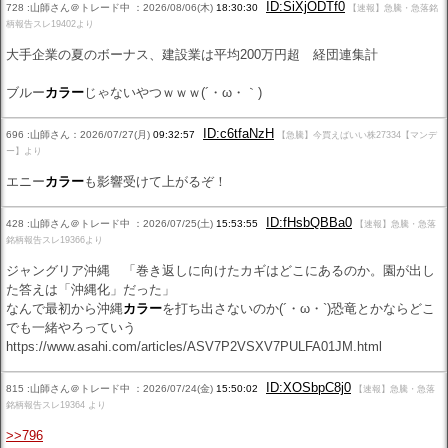
ID:SiXjODTf0
728 :山師さん＠トレード中 ：2026/08/06(木)
18:30:30
【速報】急騰・急落銘
柄報告スレ19402より
大手企業の夏のボーナス、建設業は平均200万円超 経団連集計
ブルー
カラー
じゃないやつｗｗｗ(´・ω・｀)
ID:c6tfaNzH
696 :山師さん：2026/07/27(月)
09:32:57
【急騰】今買えばいい株27334【マンデ
ー】より
エニー
カラー
も影響受けて上がるぞ！
ID:fHsbQBBa0
428 :山師さん＠トレード中 ：2026/07/25(土)
15:53:55
【速報】急騰・急落
銘柄報告スレ19366より
ジャングリア沖縄 「巻き返しに向けたカギはどこにあるのか。園が出し
た答えは「沖縄化」だった」
なんで最初から沖縄
カラー
を打ち出さないのか(´・ω・`)恐竜とかならどこ
でも一緒やろっていう
https://www.asahi.com/articles/ASV7P2VSXV7PULFA01JM.html
ID:XOSbpC8j0
815 :山師さん＠トレード中 ：2026/07/24(金)
15:50:02
【速報】急騰・急落
銘柄報告スレ19364 より
>>796