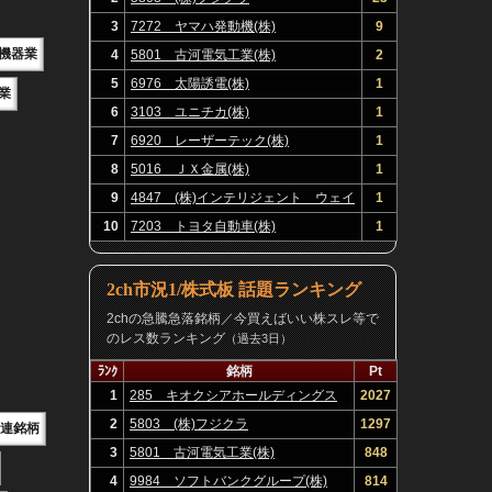
3
7272 ヤマハ発動機(株)
9
機器業
4
5801 古河電気工業(株)
2
5
6976 太陽誘電(株)
1
業
6
3103 ユニチカ(株)
1
7
6920 レーザーテック(株)
1
8
5016 ＪＸ金属(株)
1
9
4847 (株)インテリジェント ウェイ
1
ブ
10
7203 トヨタ自動車(株)
1
2ch市況1/株式板 話題ランキング
2chの急騰急落銘柄／今買えばいい株スレ等で
のレス数ランキング
（過去3日）
ﾗﾝｸ
銘柄
Pt
1
285 キオクシアホールディングス
2027
(株)
2
5803 (株)フジクラ
1297
関連銘柄
3
5801 古河電気工業(株)
848
4
9984 ソフトバンクグループ(株)
814