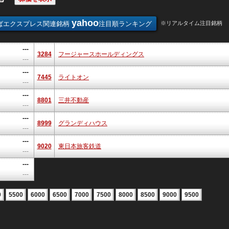
yahoo
ばエクスプレス関連銘柄
注目順ランキング
※リアルタイム注目銘柄
---
3284
フージャースホールディングス
---
---
7445
ライトオン
---
---
8801
三井不動産
---
---
8999
グランディハウス
---
---
9020
東日本旅客鉄道
---
---
---
0
5500
6000
6500
7000
7500
8000
8500
9000
9500