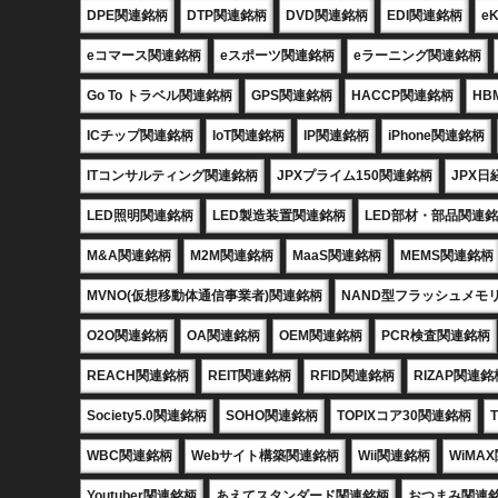
DPE関連銘柄
DTP関連銘柄
DVD関連銘柄
EDI関連銘柄
e
eコマース関連銘柄
eスポーツ関連銘柄
eラーニング関連銘柄
Go To トラベル関連銘柄
GPS関連銘柄
HACCP関連銘柄
HB
ICチップ関連銘柄
IoT関連銘柄
IP関連銘柄
iPhone関連銘柄
ITコンサルティング関連銘柄
JPXプライム150関連銘柄
JPX日
LED照明関連銘柄
LED製造装置関連銘柄
LED部材・部品関連
M&A関連銘柄
M2M関連銘柄
MaaS関連銘柄
MEMS関連銘柄
MVNO(仮想移動体通信事業者)関連銘柄
NAND型フラッシュメモ
O2O関連銘柄
OA関連銘柄
OEM関連銘柄
PCR検査関連銘柄
REACH関連銘柄
REIT関連銘柄
RFID関連銘柄
RIZAP関連銘
Society5.0関連銘柄
SOHO関連銘柄
TOPIXコア30関連銘柄
WBC関連銘柄
Webサイト構築関連銘柄
Wii関連銘柄
WiMA
Youtuber関連銘柄
あえてスタンダード関連銘柄
おつまみ関連