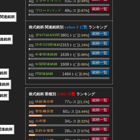
スマートグリッ
53レス [
]
0.94%
4位
ド関連銘柄
銘柄一覧
ブロードバンド
49レス [
]
0.87%
5位
関連銘柄
関連銘柄
yahooトピ数
株式銘柄 関連銘柄別
ランキング
銘柄一覧
JPX日経400関
3801トピ [
]
2.04%
1位
連銘柄
連銘柄
銘柄一覧
読売333関連銘
2315トピ [
]
1.24%
2位
柄
銘柄一覧
中東関連銘柄
1639トピ [
]
0.88%
3位
銘柄一覧
中国関連銘柄
1608トピ [
]
0.86%
4位
銘柄一覧
連銘柄
IT関連銘柄
1484トピ [
]
0.8%
5位
連銘柄
2chレス数
株式銘柄 業種別
ランキング
銘柄
銘柄一覧
情報通信業
77レス [
]
21.1%
1位
銘柄一覧
電気機器業
60レス [
]
16.44%
2位
銘柄一覧
小売業
34レス [
]
9.32%
3位
関連銘柄
銘柄一覧
非鉄金属業
28レス [
]
7.67%
4位
銘柄一覧