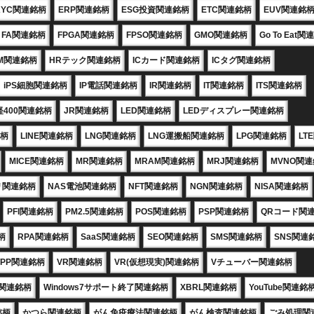
KYC関連銘柄
ERP関連銘柄
ESG投資関連銘柄
ETC関連銘柄
EUV関連銘
FA関連銘柄
FPGA関連銘柄
FPSO関連銘柄
GMO関連銘柄
Go To Eat
M関連銘柄
HRテック関連銘柄
ICカード関連銘柄
ICタグ関連銘柄
iPS細胞関連銘柄
IP電話関連銘柄
IR関連銘柄
IT関連銘柄
ITS関連銘柄
経400関連銘柄
JR関連銘柄
LED関連銘柄
LEDディスプレー関連銘柄
銘柄
LINE関連銘柄
LNG関連銘柄
LNG運搬船関連銘柄
LPG関連銘柄
LT
MICE関連銘柄
MR関連銘柄
MRAM関連銘柄
MRJ関連銘柄
MVNO関
リ関連銘柄
NAS電池関連銘柄
NFT関連銘柄
NGN関連銘柄
NISA関連銘柄
PFI関連銘柄
PM2.5関連銘柄
POS関連銘柄
PSP関連銘柄
QRコード関
柄
RPA関連銘柄
SaaS関連銘柄
SEO関連銘柄
SMS関連銘柄
SNS関連
TPP関連銘柄
VR関連銘柄
VR(仮想現実)関連銘柄
Vチューバー関連銘柄
X関連銘柄
Windows7サポート終了関連銘柄
XBRL関連銘柄
YouTube関連銘
銘柄
かつら関連銘柄
がん免疫療法関連銘柄
がん検査関連銘柄
ごみ処理関