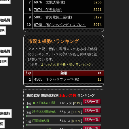
7
6976 太陽誘電(株)
3256
8
7974 任天堂(株)
3221
9
5801 古河電気工業(株)
3179
連銘柄
10
6740 (株)ジャパンディスプレイ
3074
銘柄
市況１板勢いランキング
２ｃｈ市況１板内に専用スレのある株式銘柄
連銘柄
のランキング。レスの勢いがある銘柄順に並
び替えています。
銘柄
（参考：
２ちゃんねる全板・勢いランキング
）
ﾗﾝｸ
銘柄
Pt
1
4565 ネクセラファーマ(株)
13
2chレス数
株式銘柄 関連銘柄別
ランキング
銘柄一覧
JPX日経400関
118レス [
]
2.1%
1位
連銘柄
銘柄一覧
読売333関連銘
65レス [
]
1.16%
2位
連銘柄
柄
銘柄一覧
IT関連銘柄
54レス [
]
0.96%
3位
柄
銘柄一覧