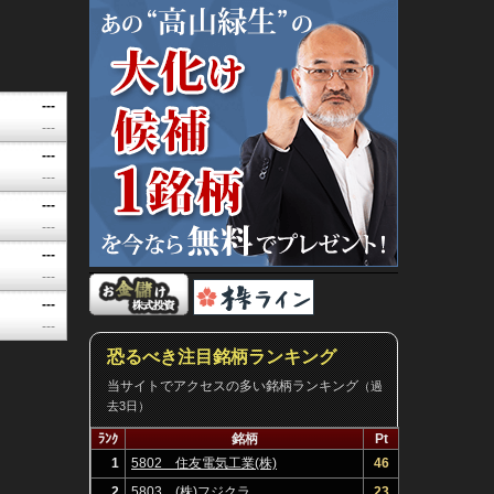
---
---
---
---
---
---
---
---
---
---
恐るべき注目銘柄ランキング
当サイトでアクセスの多い銘柄ランキング
（過
去3日）
ﾗﾝｸ
銘柄
Pt
1
5802 住友電気工業(株)
46
2
5803 (株)フジクラ
23