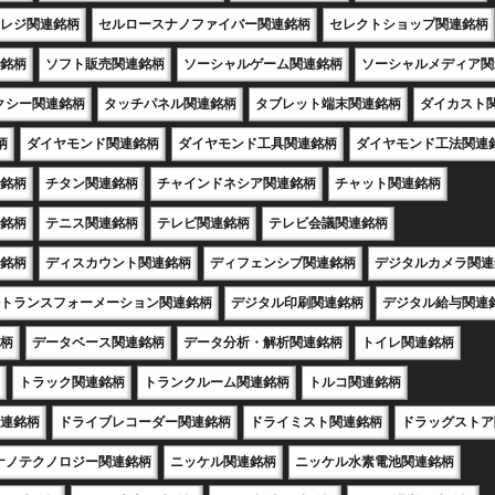
レジ関連銘柄
セルロースナノファイバー関連銘柄
セレクトショップ関連銘柄
銘柄
ソフト販売関連銘柄
ソーシャルゲーム関連銘柄
ソーシャルメディア関
クシー関連銘柄
タッチパネル関連銘柄
タブレット端末関連銘柄
ダイカスト
柄
ダイヤモンド関連銘柄
ダイヤモンド工具関連銘柄
ダイヤモンド工法関連
銘柄
チタン関連銘柄
チャインドネシア関連銘柄
チャット関連銘柄
銘柄
テニス関連銘柄
テレビ関連銘柄
テレビ会議関連銘柄
銘柄
ディスカウント関連銘柄
ディフェンシブ関連銘柄
デジタルカメラ関連
トランスフォーメーション関連銘柄
デジタル印刷関連銘柄
デジタル給与関連
柄
データベース関連銘柄
データ分析・解析関連銘柄
トイレ関連銘柄
トラック関連銘柄
トランクルーム関連銘柄
トルコ関連銘柄
連銘柄
ドライブレコーダー関連銘柄
ドライミスト関連銘柄
ドラッグストア
ナノテクノロジー関連銘柄
ニッケル関連銘柄
ニッケル水素電池関連銘柄