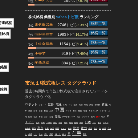
サービス業
28レス [
]
7.67%
5位
yahooトピ数
株式銘柄 業種別
ランキング
関連銘柄
銘柄一覧
電気機器業
2746トピ [
]
22.39%
1位
銘柄一覧
連銘柄
情報通信業
1983トピ [
]
16.17%
2位
銘柄一覧
非鉄金属業
1154トピ [
]
9.41%
3位
銘柄一覧
小売業
919トピ [
]
7.49%
4位
銘柄一覧
医薬品業
884トピ [
]
7.21%
5位
銘柄
市況１/株式板レス タグクラウド
銘柄
過去3時間内で市況1/株式板で注目されたワードを
タグクラウド化
ロボット
世界
電線
資産
ブランド
広島
ゴミ
販売
銘柄
最近
技術
北朝鮮
戦
中国
争
業績
田舎
企業
株価
上げ
キオク
外科
時代
収益
キオクシア
ドローン
万
無職
Ｆ
円
動画
独身
市場
大手
古河
データセンター
負け
フジクラ
欧州
買い
叩き
ＩＲＥ
日本
成長
出来
トカゲ
徴兵
自給
開発
退場
結婚
海外
マジ
過去
レベル
高市
決算
電力
自動車
貝印
仕事
無理
時間
メモリ
勉強
投資
会社
誰
生活
日本
仕手
ＡＩ
月
人
提携
バカ
今年
増え
反応
輸出
不足