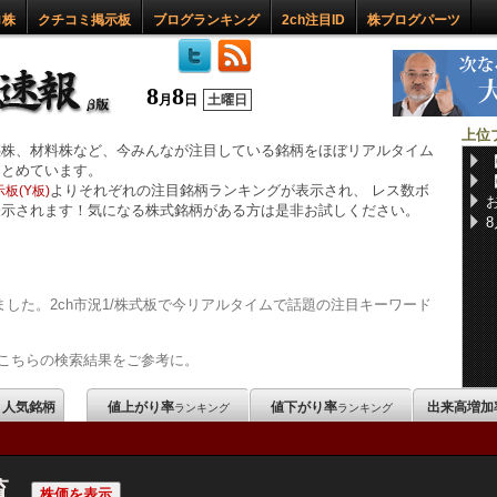
ロ株
クチコミ掲示板
ブログランキング
2ch注目ID
株ブログパーツ
8
8
月
日
土曜日
上位
惑株、材料株など、今みんなが注目している銘柄をほぼリアルタイム
まとめています。
よりそれぞれの注目銘柄ランキングが表示され、 レス数ボ
板(Y板)
表示されます！気になる株式銘柄がある方は是非お試しください。
した。2ch市況1/株式板で今リアルタイムで話題の注目キーワード
こちらの検索結果をご参考に。
m 人気銘柄
値上がり率
値下がり率
出来高増加
ランキング
ランキング
覧