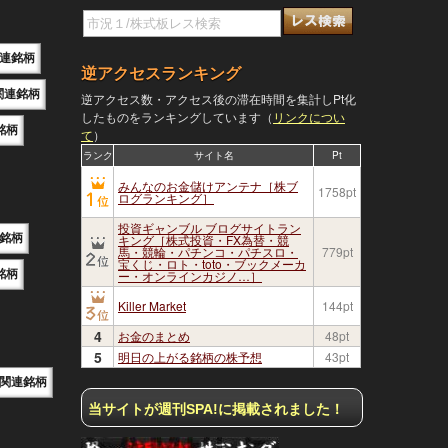
連銘柄
逆アクセスランキング
関連銘柄
逆アクセス数・アクセス後の滞在時間を集計しPt化
したものをランキングしています（
リンクについ
銘柄
て
）
ランク
サイト名
Pt
みんなのお金儲けアンテナ［株ブ
1758pt
ログランキング］
投資ギャンブル ブログサイトラン
銘柄
キング［株式投資・FX為替・競
馬・競輪・パチンコ・パチスロ・
779pt
宝くじ・ロト・toto・ブックメーカ
銘柄
ー・オンラインカジノ…］
Killer Market
144pt
4
お金のまとめ
48pt
5
明日の上がる銘柄の株予想
43pt
関連銘柄
当サイトが週刊SPA!に掲載されました！