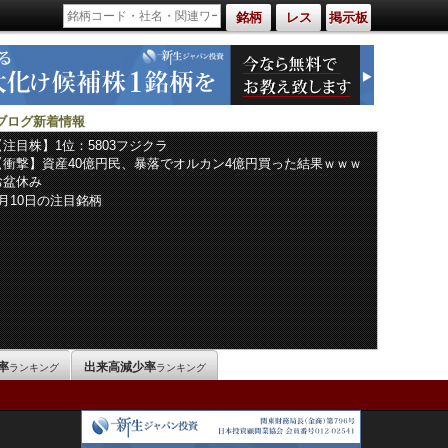
銘柄
レス
掲示板
ブログ新着情報
【注目株】1位：5803フジクラ
【衝撃】資産40億円民、暴落でオルカン4億円買った結果ｗｗｗ
ｗｗ
お盆休み
8月10日の注目銘柄
率
出来高減少率
ランキング
ランキング