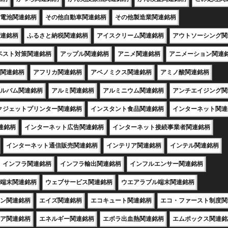
電池関連銘柄
その他自動車関連銘柄
その他製造業関連銘柄
連銘柄
ふるさと納税関連銘柄
アイスクリーム関連銘柄
アウトソーシング関
ベスト対策関連銘柄
アップル関連銘柄
アニメ関連銘柄
アニメーション関連
関連銘柄
アフリカ関連銘柄
アベノミクス関連銘柄
アミノ酸関連銘柄
ルバム関連銘柄
アルミ関連銘柄
アルミニウム関連銘柄
アンチエイジング関
クジェットプリンター関連銘柄
インスタント食品関連銘柄
インターネット関連
連銘柄
インターネット広告関連銘柄
インターネット接続事業者関連銘柄
インターネット通信販売関連銘柄
インテリア関連銘柄
インテル関連銘柄
インフラ関連銘柄
インフラ輸出関連銘柄
インフルエンサー関連銘柄
端末関連銘柄
ウェブサービス関連銘柄
ウエアラブル端末関連銘柄
ン関連銘柄
エイズ関連銘柄
エコキュート関連銘柄
エコ・ファースト制度関
ア関連銘柄
エネルギー関連銘柄
エボラ出血熱関連銘柄
エムポックス関連銘