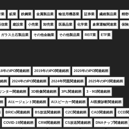
行業
鉱業
鉄鋼業
金属製品業
輸送用機器業
証券業
繊維製品業
精密
通信業
建設業
小売業
卸売業
医薬品業
化学業
倉庫運輸関連業
保険
ガラス土石製品業
その他金融業
その他製品業
REIT業
ETF業
018年のIPO関連銘柄
2019年のIPO関連銘柄
2020年のIPO関連銘柄
連銘柄
2024年のIPO関連銘柄
2024年問題関連銘柄
2025年のIPO関連銘柄
プリンター関連銘柄
3D映像関連銘柄
3PL関連銘柄
3・9G関連銘柄
銘柄
AIエージェント関連銘柄
AIスピーカー関連銘柄
AI医療診断関連銘柄
柄
BRICs関連銘柄
BS放送関連銘柄
C2C関連銘柄
CAD関連銘柄
CCD
COVID-19関連銘柄
CRM関連銘柄
CS放送関連銘柄
DNAチップ関連銘柄