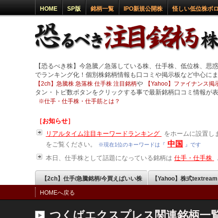
HOME
SP版
銘柄一覧
IPO新規公開株
怪しい低位株ボ
【恐るべき株】今急騰／急落している株、仕手株、低位株、思
でランキング化！個別株銘柄情報も口コミや掲示板など中心に
や
【2ch】急騰株 急落株 仕手株 注目銘柄
【Yahoo】ファイナンス掲示
タン・トピ数ボタンをクリックする事で最新銘柄口コミ情報が
※
仕手・仕手株・仕手筋とは？
［お知らせ］
リアルタイム注目キーワードランキング
をホームに設置しま
中国
をご覧ください。
※現在1位のキーワードは『
』です
本日、仕手株として話題になっている銘柄は
仕手・仕手株
【2ch】仕手/急騰銘柄/今買えばいい株
【Yahoo】株式textrea
HOMEへ戻る
つくばエクスプレス関連銘柄一