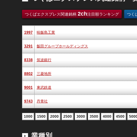
2ch
つくばエクスプレス関連銘柄
注目順ランキング
つく
1997
暁飯島工業
3291
飯田グループホールディングス
8338
筑波銀行
8802
三菱地所
9001
東武鉄道
9743
丹青社
1000
1500
2000
2500
3000
3500
4000
4500
500
業種別