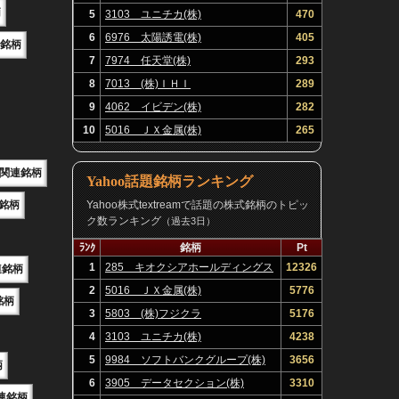
柄
5
3103 ユニチカ(株)
470
6
6976 太陽誘電(株)
405
関連銘柄
7
7974 任天堂(株)
293
8
7013 (株)ＩＨＩ
289
9
4062 イビデン(株)
282
10
5016 ＪＸ金属(株)
265
E関連銘柄
Yahoo話題銘柄ランキング
連銘柄
Yahoo株式textreamで話題の株式銘柄のトピッ
ク数ランキング
（過去3日）
ﾗﾝｸ
銘柄
Pt
1
285 キオクシアホールディングス
12326
連銘柄
(株)
2
5016 ＪＸ金属(株)
5776
銘柄
3
5803 (株)フジクラ
5176
4
3103 ユニチカ(株)
4238
5
9984 ソフトバンクグループ(株)
3656
柄
6
3905 データセクション(株)
3310
連銘柄