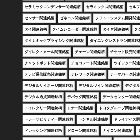
セラミックコンデンサー関連銘柄
セラミックス関連銘柄
セルフ
センサー関連銘柄
ゼネコン関連銘柄
ソフト・システム開発関連
タイ関連銘柄
タイムレコーダー関連銘柄
タイヤ関連銘柄
タ
ダイナミックプライシング関連銘柄
ダイニングレストラン関連銘
ダイレクトメール関連銘柄
チェーン関連銘柄
チケット販売関連
チャットボット関連銘柄
チョコレート関連銘柄
ツイッター関連
テレビ通信販売関連銘柄
テレワーク関連銘柄
テーマパーク関連
デジタルサイネージ関連銘柄
デジタルツイン関連銘柄
デジタル
デジタル通貨関連銘柄
デバッグ関連銘柄
データセンター関連銘
トイレタリー関連銘柄
トナー関連銘柄
トヨタグループ関連銘柄
トレーサビリティー関連銘柄
トンネル関連銘柄
ドライアイス関
ドレッシング関連銘柄
ドローン関連銘柄
ナイロン関連銘柄