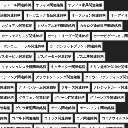
・シェール関連銘柄
オフィス関連銘柄
オフィス家具関連銘柄
診療関連銘柄
オーガニック食品関連銘柄
オークション関連銘柄
オーディオ
カジュアル関連銘柄
カジュアル衣料関連銘柄
カタログ通信販売関連銘柄
カーシェアリング関連銘柄
カード・リーダー関連銘柄
カーナビゲーション関
ーボンニュートラル関連銘柄
カーボンフットプリント関連銘柄
ガスタービン関連銘柄
ガスメーター関連銘柄
ガス工事関連銘柄
キャッシュレス決済関連銘柄
キャラクター関連銘柄
キリン堂HD<3194>関
ーティング関連銘柄
クラウドソーシング関連銘柄
クラウドファンディング関
関連銘柄
クリーンルーム関連銘柄
クルーズ関連銘柄
クレジットカード関連
関連銘柄
グラフェン関連銘柄
グリーンIT関連銘柄
グリーンプラ関連銘柄
連銘柄
ゲリラ豪雨関連銘柄
ゲーム関連銘柄
ゲームソフト関連銘柄
銘柄
コバルト関連銘柄
コミック関連銘柄
コメ関連銘柄
コロナウイルス