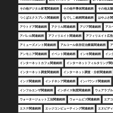
その他デジタル家電関連銘柄
その他半導体関連銘柄
その他太陽
つくばエクスプレス関連銘柄
なでしこ銘柄関連銘柄
はやぶさ関
アウトドア関連銘柄
アクリル関連銘柄
アジア関連銘柄
アス
アパレル関連銘柄
アフィリエイト関連銘柄
アフィリエイト広告
アミューズメント関連銘柄
アルコール依存症治療薬関連銘柄
ア
アンモニア関連銘柄
イベント関連銘柄
インキ関連銘柄
イン
インターネットカフェ関連銘柄
インターネットフィルタリング関
インターネット調査関連銘柄
インターネット調査・分析関連銘柄
インド関連銘柄
インドネシア関連銘柄
インバウンド関連銘柄
インフルエンザ関連銘柄
インボイス制度関連銘柄
ウェアラブル
ウォータージェット工法関連銘柄
ウォームビズ関連銘柄
エアコ
エステ関連銘柄
エッジコンピューティング関連銘柄
エヌビディ