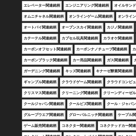
エレベーター関連銘柄
エンジニアリング関連銘柄
オイルサンド
オムニチャネル関連銘柄
オンラインゲーム関連銘柄
オンライン
オートバイ関連銘柄
オープンスカイ関連銘柄
カジノ関連銘柄
カテーテル関連銘柄
カプセル玩具関連銘柄
カラオケ関連銘柄
カーボンオフセット関連銘柄
カーボンナノチューブ関連銘柄
カ
カーボンブラック関連銘柄
カー用品関連銘柄
ガス関連銘柄
ガーデニング関連銘柄
キッズ関連銘柄
キナーゼ酵素関連銘柄
ギャンブル関連銘柄
クラウドゲーム関連銘柄
クラウドコンピュ
クリスマス関連銘柄
クリーニング関連銘柄
クリーンディーゼル
クールジャパン関連銘柄
クールビズ関連銘柄
クール・ジャパン
グループウエア関連銘柄
グローバルニッチ関連銘柄
ケーブル関
ゲーム販売関連銘柄
コネクター関連銘柄
コネクテッドカー関連