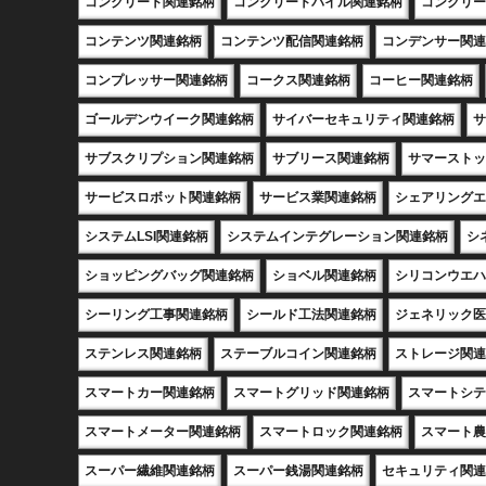
コンクリート関連銘柄
コンクリートパイル関連銘柄
コンクリー
コンテンツ関連銘柄
コンテンツ配信関連銘柄
コンデンサー関連
コンプレッサー関連銘柄
コークス関連銘柄
コーヒー関連銘柄
ゴールデンウイーク関連銘柄
サイバーセキュリティ関連銘柄
サ
サブスクリプション関連銘柄
サブリース関連銘柄
サマーストッ
サービスロボット関連銘柄
サービス業関連銘柄
シェアリングエ
システムLSI関連銘柄
システムインテグレーション関連銘柄
シ
ショッピングバッグ関連銘柄
ショベル関連銘柄
シリコンウエハ
シーリング工事関連銘柄
シールド工法関連銘柄
ジェネリック医
ステンレス関連銘柄
ステーブルコイン関連銘柄
ストレージ関連
スマートカー関連銘柄
スマートグリッド関連銘柄
スマートシテ
スマートメーター関連銘柄
スマートロック関連銘柄
スマート農
スーパー繊維関連銘柄
スーパー銭湯関連銘柄
セキュリティ関連