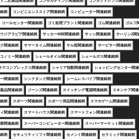
ト二次製品関連銘柄
コンサルティング関連銘柄
コンタクトレンズ関連銘柄
銘柄
コンビニエンスストア関連銘柄
コンピューター関連銘柄
コールセンター関連銘柄
ゴミ処理プラント関連銘柄
ゴム関連銘柄
ゴルフ
ウジアラビア関連銘柄
サッカーW杯関連銘柄
サッシ関連銘柄
サハリン2関
ク関連銘柄
サマータイム関連銘柄
サル痘関連銘柄
サービサー関連銘柄
コノミー関連銘柄
シェールオイル関連銘柄
シェールガス関連銘柄
ネマコンプレックス関連銘柄
シャリア指数関連銘柄
ショッピングセンター関連
ー関連銘柄
シンクタンク関連銘柄
シームレスパイプ関連銘柄
薬品関連銘柄
ジーンズ関連銘柄
スイッチング電源関連銘柄
スキンケア関連
銘柄
スポーツ関連銘柄
スポーツ用品関連銘柄
スマホゲーム関連銘柄
ィ関連銘柄
スマートハウス関連銘柄
スマートフォン関連銘柄
業関連銘柄
スーパーコンピューター関連銘柄
スーパーマーケット関連銘柄
銘柄
セキュリティソフト関連銘柄
セメント関連銘柄
セラミック関連銘柄