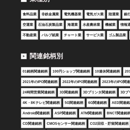
食料品業
非鉄金属業
電気機器業
電気ガス業
陸運業
銀
空運業
石油石炭製品業
海運業
水産農林業
機械業
情報
不動産業
パルプ紙業
チャート業
サービス業
ゴム製品業
関連銘柄別
01銘柄関連銘柄
100円ショップ関連銘柄
10連休関連銘柄
2
2021年のIPO関連銘柄
2022年のIPO関連銘柄
2023年のIPO関
24時間営業関連銘柄
3D関連銘柄
3Dプリンタ関連銘柄
3D
4K・8Kテレビ関連銘柄
5G関連銘柄
6G関連銘柄
AED関連
Android関連銘柄
ASP関連銘柄
ATM関連銘柄
BNCT関連銘
CD関連銘柄
CMOSセンサー関連銘柄
CO2回収・貯留関連銘柄