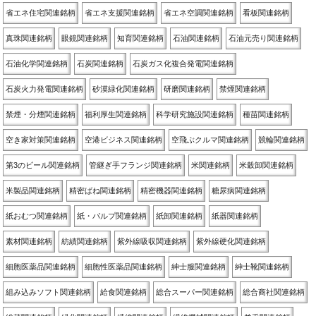
省エネ住宅関連銘柄
省エネ支援関連銘柄
省エネ空調関連銘柄
看板関連銘柄
真珠関連銘柄
眼鏡関連銘柄
知育関連銘柄
石油関連銘柄
石油元売り関連銘柄
石油化学関連銘柄
石炭関連銘柄
石炭ガス化複合発電関連銘柄
石炭火力発電関連銘柄
砂漠緑化関連銘柄
研磨関連銘柄
禁煙関連銘柄
禁煙・分煙関連銘柄
福利厚生関連銘柄
科学研究施設関連銘柄
種苗関連銘柄
空き家対策関連銘柄
空港ビジネス関連銘柄
空飛ぶクルマ関連銘柄
競輪関連銘柄
第3のビール関連銘柄
管継ぎ手フランジ関連銘柄
米関連銘柄
米穀卸関連銘柄
米製品関連銘柄
精密ばね関連銘柄
精密機器関連銘柄
糖尿病関連銘柄
紙おむつ関連銘柄
紙・パルプ関連銘柄
紙卸関連銘柄
紙器関連銘柄
素材関連銘柄
紡績関連銘柄
紫外線吸収関連銘柄
紫外線硬化関連銘柄
細胞医薬品関連銘柄
細胞性医薬品関連銘柄
紳士服関連銘柄
紳士靴関連銘柄
組み込みソフト関連銘柄
給食関連銘柄
総合スーパー関連銘柄
総合商社関連銘柄