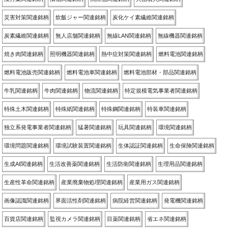
災害対策関連銘柄
炊飯ジャー関連銘柄
炭化ケイ素繊維関連銘柄
炭素繊維関連銘柄
無人店舗関連銘柄
無線LAN関連銘柄
無線機器関連銘柄
焼き肉関連銘柄
照明機器関連銘柄
熱中症対策関連銘柄
燃料電池関連銘柄
燃料電池販売関連銘柄
燃料電池車関連銘柄
燃料電池部材・部品関連銘柄
牛乳関連銘柄
牛肉関連銘柄
物流関連銘柄
特定規模電気事業者関連銘柄
特殊土木関連銘柄
特殊紙関連銘柄
特殊鋼関連銘柄
特装車関連銘柄
独立系発電事業者関連銘柄
猛暑関連銘柄
玩具関連銘柄
環境関連銘柄
環境問題関連銘柄
環境試験装置関連銘柄
生体認証関連銘柄
生命保険関連銘柄
生成AI関連銘柄
生活改善薬関連銘柄
生活防衛関連銘柄
生理用品関連銘柄
生産性革命関連銘柄
産業廃棄物処理関連銘柄
産業用ガス関連銘柄
画像認識関連銘柄
界面活性剤関連銘柄
病院経営関連銘柄
発電機関連銘柄
百貨店関連銘柄
監視カメラ関連銘柄
目薬関連銘柄
省エネ関連銘柄