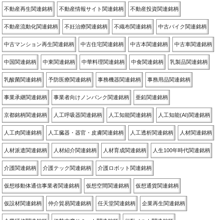
不動産再生関連銘柄
不動産情報サイト関連銘柄
不動産投資関連銘柄
不動産流動化関連銘柄
不妊治療関連銘柄
不織布関連銘柄
中古バイク関連銘柄
中古マンション再生関連銘柄
中古住宅関連銘柄
中古本関連銘柄
中古車関連銘柄
中国関連銘柄
中東関連銘柄
中華料理関連銘柄
中食関連銘柄
乳製品関連銘柄
乳酸菌関連銘柄
予防医療関連銘柄
事務機器関連銘柄
事務用品関連銘柄
事業承継関連銘柄
事業者向けノンバンク関連銘柄
亜鉛関連銘柄
京都銘柄関連銘柄
人工呼吸器関連銘柄
人工知能関連銘柄
人工知能(AI)関連銘柄
人工肉関連銘柄
人工臓器・器官・皮膚関連銘柄
人工透析関連銘柄
人材関連銘柄
人材派遣関連銘柄
人材紹介関連銘柄
人材育成関連銘柄
人生100年時代関連銘柄
介護関連銘柄
介護テック関連銘柄
介護ロボット関連銘柄
仮想移動体通信事業者関連銘柄
仮想空間関連銘柄
仮想通貨関連銘柄
仮設材関連銘柄
仲介貿易関連銘柄
任天堂関連銘柄
企業再生関連銘柄