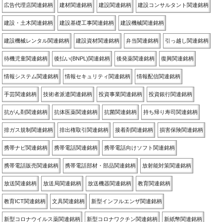
広告代理店関連銘柄
建材関連銘柄
建設関連銘柄
建設コンサルタント関連銘柄
建設・土木関連銘柄
建設基礎工事関連銘柄
建設機械関連銘柄
建設機械レンタル関連銘柄
建設資材関連銘柄
弁当関連銘柄
引っ越し関連銘柄
待機児童関連銘柄
後払い(BNPL)関連銘柄
後発薬関連銘柄
復興関連銘柄
情報システム関連銘柄
情報セキュリティ関連銘柄
情報配信関連銘柄
手芸関連銘柄
技術者派遣関連銘柄
投資事業関連銘柄
投資銀行関連銘柄
抗がん剤関連銘柄
抗体医薬関連銘柄
抗菌関連銘柄
持ち帰り寿司関連銘柄
排ガス規制関連銘柄
排出権取引関連銘柄
接着剤関連銘柄
損害保険関連銘柄
携帯ナビ関連銘柄
携帯電話関連銘柄
携帯電話向けソフト関連銘柄
携帯電話販売関連銘柄
携帯電話部材・部品関連銘柄
放射能対策関連銘柄
放送関連銘柄
放送局関連銘柄
放送機器関連銘柄
教育関連銘柄
教育ICT関連銘柄
文具関連銘柄
新型インフルエンザ関連銘柄
新型コロナウイルス薬関連銘柄
新型コロナワクチン関連銘柄
新紙幣関連銘柄