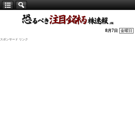
【仕
手
株】
8
7
月
日
金曜日
恐
スポンサード リンク
る
べ
き
注
目
銘
柄
株
速
報