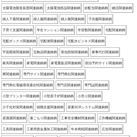
太陽電池製造装置関連銘柄
太陽電池部品関連銘柄
好配当関連銘柄
婚活関連銘柄
婦人下着関連銘柄
婦人服関連銘柄
婦人靴関連銘柄
子供服関連銘柄
子育て支援関連銘柄
学生マンション関連銘柄
学習塾関連銘柄
宅配関連銘柄
宅配ボックス関連銘柄
宅配便関連銘柄
宅配水ビジネス関連銘柄
宇宙開発関連銘柄
宝飾品関連銘柄
害虫防除関連銘柄
家事代行関連銘柄
家具関連銘柄
家電関連銘柄
家電量販店関連銘柄
宿泊予約サイト関連銘柄
寮関連銘柄
専門サイト関連銘柄
専門商社関連銘柄
専門商社電磁環境適合性関連銘柄
専門店関連銘柄
専門誌関連銘柄
小型プリンター関連銘柄
小型原子炉関連銘柄
小売り関連銘柄
少子化対策関連銘柄
就職支援関連銘柄
尿素SCRシステム関連銘柄
居酒屋関連銘柄
巣ごもり関連銘柄
工事安全機材関連銘柄
工作機械関連銘柄
工具関連銘柄
工業用貴金属加工関連銘柄
年末商戦関連銘柄
広告関連銘柄