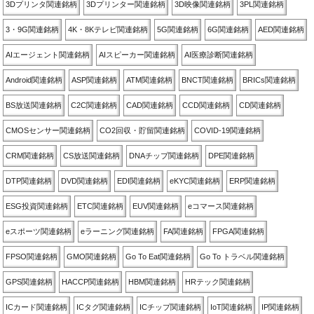
3Dプリンタ関連銘柄
3Dプリンター関連銘柄
3D映像関連銘柄
3PL関連銘柄
3・9G関連銘柄
4K・8Kテレビ関連銘柄
5G関連銘柄
6G関連銘柄
AED関連銘柄
AIエージェント関連銘柄
AIスピーカー関連銘柄
AI医療診断関連銘柄
Android関連銘柄
ASP関連銘柄
ATM関連銘柄
BNCT関連銘柄
BRICs関連銘柄
BS放送関連銘柄
C2C関連銘柄
CAD関連銘柄
CCD関連銘柄
CD関連銘柄
CMOSセンサー関連銘柄
CO2回収・貯留関連銘柄
COVID-19関連銘柄
CRM関連銘柄
CS放送関連銘柄
DNAチップ関連銘柄
DPE関連銘柄
DTP関連銘柄
DVD関連銘柄
EDI関連銘柄
eKYC関連銘柄
ERP関連銘柄
ESG投資関連銘柄
ETC関連銘柄
EUV関連銘柄
eコマース関連銘柄
eスポーツ関連銘柄
eラーニング関連銘柄
FA関連銘柄
FPGA関連銘柄
FPSO関連銘柄
GMO関連銘柄
Go To Eat関連銘柄
Go To トラベル関連銘柄
GPS関連銘柄
HACCP関連銘柄
HBM関連銘柄
HRテック関連銘柄
ICカード関連銘柄
ICタグ関連銘柄
ICチップ関連銘柄
IoT関連銘柄
IP関連銘柄