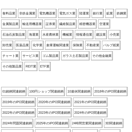
業種別
食料品業
非鉄金属業
電気機器業
電気ガス業
陸運業
銀行業
鉱業
鉄鋼業
金属製品業
輸送用機器業
証券業
繊維製品業
精密機器業
空運業
石油石炭製品業
海運業
水産農林業
機械業
情報通信業
建設業
小売業
卸売業
医薬品業
化学業
倉庫運輸関連業
保険業
不動産業
パルプ紙業
チャート業
サービス業
ゴム製品業
ガラス土石製品業
その他金融業
その他製品業
REIT業
ETF業
関連銘柄別
01銘柄関連銘柄
100円ショップ関連銘柄
10連休関連銘柄
2018年のIPO関連銘柄
2019年のIPO関連銘柄
2020年のIPO関連銘柄
2021年のIPO関連銘柄
2022年のIPO関連銘柄
2023年のIPO関連銘柄
2024年のIPO関連銘柄
2024年問題関連銘柄
2025年のIPO関連銘柄
24時間営業関連銘柄
3D関連銘柄