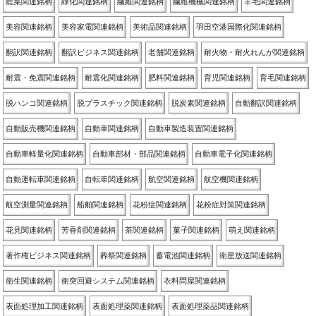
総菜関連銘柄
緑化関連銘柄
繊維関連銘柄
繊維機械関連銘柄
羊毛関連銘柄
美容関連銘柄
美容家電関連銘柄
美術品関連銘柄
羽田空港国際化関連銘柄
翻訳関連銘柄
翻訳ビジネス関連銘柄
老舗関連銘柄
耐火物・耐火れんが関連銘柄
耐震・免震関連銘柄
耐震化関連銘柄
肥料関連銘柄
育児関連銘柄
育毛関連銘柄
脱ハンコ関連銘柄
脱プラスチック関連銘柄
脱炭素関連銘柄
自動翻訳関連銘柄
自動販売機関連銘柄
自動車関連銘柄
自動車製造装置関連銘柄
自動車軽量化関連銘柄
自動車部材・部品関連銘柄
自動車電子化関連銘柄
自動運転車関連銘柄
自転車関連銘柄
航空関連銘柄
航空機関連銘柄
航空測量関連銘柄
船舶関連銘柄
花粉症関連銘柄
花粉症対策関連銘柄
花見関連銘柄
芳香剤関連銘柄
茶関連銘柄
菓子関連銘柄
萌え関連銘柄
著作権ビジネス関連銘柄
葬祭関連銘柄
蓄電池関連銘柄
衛星放送関連銘柄
衛生関連銘柄
衝突回避システム関連銘柄
衣料問屋関連銘柄
表面処理加工関連銘柄
表面処理薬関連銘柄
表面処理薬品関連銘柄