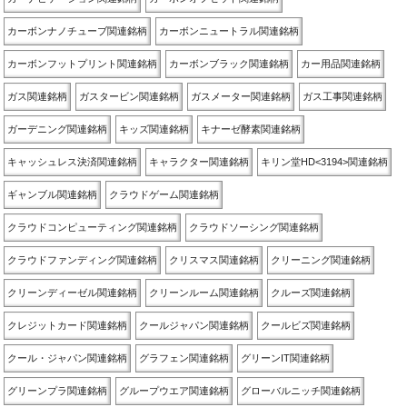
カーボンナノチューブ関連銘柄
カーボンニュートラル関連銘柄
カーボンフットプリント関連銘柄
カーボンブラック関連銘柄
カー用品関連銘柄
ガス関連銘柄
ガスタービン関連銘柄
ガスメーター関連銘柄
ガス工事関連銘柄
ガーデニング関連銘柄
キッズ関連銘柄
キナーゼ酵素関連銘柄
キャッシュレス決済関連銘柄
キャラクター関連銘柄
キリン堂HD<3194>関連銘柄
ギャンブル関連銘柄
クラウドゲーム関連銘柄
クラウドコンピューティング関連銘柄
クラウドソーシング関連銘柄
クラウドファンディング関連銘柄
クリスマス関連銘柄
クリーニング関連銘柄
クリーンディーゼル関連銘柄
クリーンルーム関連銘柄
クルーズ関連銘柄
クレジットカード関連銘柄
クールジャパン関連銘柄
クールビズ関連銘柄
クール・ジャパン関連銘柄
グラフェン関連銘柄
グリーンIT関連銘柄
グリーンプラ関連銘柄
グループウエア関連銘柄
グローバルニッチ関連銘柄