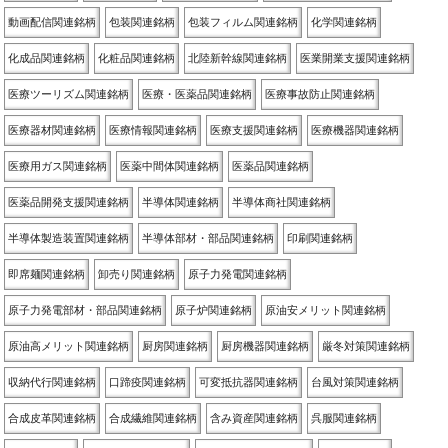
動画配信関連銘柄
包装関連銘柄
包装フィルム関連銘柄
化学関連銘柄
化成品関連銘柄
化粧品関連銘柄
北陸新幹線関連銘柄
医業開業支援関連銘柄
医療ツーリズム関連銘柄
医療・医薬品関連銘柄
医療事故防止関連銘柄
医療器材関連銘柄
医療情報関連銘柄
医療支援関連銘柄
医療機器関連銘柄
医療用ガス関連銘柄
医薬中間体関連銘柄
医薬品関連銘柄
医薬品開発支援関連銘柄
半導体関連銘柄
半導体商社関連銘柄
半導体製造装置関連銘柄
半導体部材・部品関連銘柄
印刷関連銘柄
即席麺関連銘柄
卸売り関連銘柄
原子力発電関連銘柄
原子力発電部材・部品関連銘柄
原子炉関連銘柄
原油安メリット関連銘柄
原油高メリット関連銘柄
厨房関連銘柄
厨房機器関連銘柄
厳冬対策関連銘柄
収納代行関連銘柄
口蹄疫関連銘柄
可変抵抗器関連銘柄
台風対策関連銘柄
合成皮革関連銘柄
合成繊維関連銘柄
含み資産関連銘柄
呉服関連銘柄