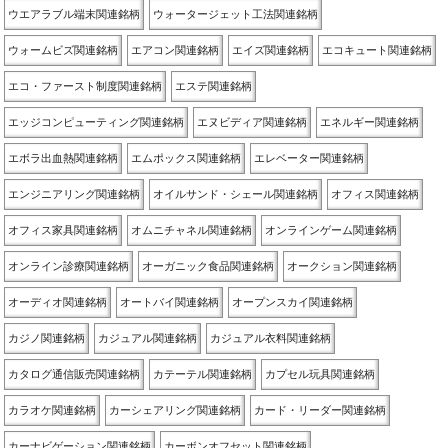
ウエアラブル端末関連銘柄
ウォータージェット工法関連銘柄
ウォームビズ関連銘柄
エアコン関連銘柄
エイズ関連銘柄
エコキュート関連銘柄
エコ・ファースト制度関連銘柄
エステ関連銘柄
エッジコンピューティング関連銘柄
エヌビディア関連銘柄
エネルギー関連銘柄
エボラ出血熱関連銘柄
エムポックス関連銘柄
エレベーター関連銘柄
エンジニアリング関連銘柄
オイルサンド・シェール関連銘柄
オフィス関連銘柄
オフィス家具関連銘柄
オムニチャネル関連銘柄
オンラインゲーム関連銘柄
オンライン診療関連銘柄
オーガニック食品関連銘柄
オークション関連銘柄
オーディオ関連銘柄
オートバイ関連銘柄
オープンスカイ関連銘柄
カジノ関連銘柄
カジュアル関連銘柄
カジュアル衣料関連銘柄
カタログ通信販売関連銘柄
カテーテル関連銘柄
カプセル玩具関連銘柄
カラオケ関連銘柄
カーシェアリング関連銘柄
カード・リーダー関連銘柄
カーナビゲーション関連銘柄
カーボンオフセット関連銘柄