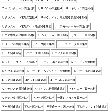
ラーメンチェーン関連銘柄
リサイクル関連銘柄
リスキリング関連銘柄
リチウムイオン電池関連銘柄
リチウムイオン電池製造装置関連銘柄
リチウムイオン電池部材・部品関連銘柄
リニアモーターカー関連銘柄
リニア中央新幹線関連銘柄
リノベーション関連銘柄
リフォーム関連銘柄
リベンジ消費関連銘柄
リユース関連銘柄
リーガルテック関連銘柄
リース関連銘柄
レアアース関連銘柄
レアメタル関連銘柄
レジャー・リゾート関連銘柄
レジャー施設関連銘柄
レストラン関連銘柄
レンタル関連銘柄
レーザービームプリンター関連銘柄
レーザー部品関連銘柄
ロシア関連銘柄
ロボット関連銘柄
ローカル5G関連銘柄
ワイヤレス充電関連銘柄
ワイヤレス給電関連銘柄
ワイヤロープ関連銘柄
ワクチン療法関連銘柄
ワンセグ関連銘柄
一眼レフカメラ関連銘柄
下水道関連銘柄
不動産関連銘柄
不動産テック関連銘柄
不動産ファンド関連銘柄