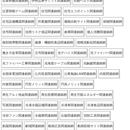
企業研修関連銘柄
伊勢志摩サミット関連銘柄
伝動ベルト関連銘柄
位置情報ゲーム関連銘柄
住宅関連銘柄
住宅エコポイント関連銘柄
住宅設備機器関連銘柄
作業服関連銘柄
価格比較サイト関連銘柄
保険関連銘柄
信号関連銘柄
信用リスク保証関連銘柄
倉庫関連銘柄
個人消費関連銘柄
個別指導塾関連銘柄
健康・機能性食品関連銘柄
債権流動化関連銘柄
働き方改革関連銘柄
元号関連銘柄
光デバイス関連銘柄
光ファイバー関連銘柄
光ファイバー工事関連銘柄
光海底ケーブル関連銘柄
光触媒関連銘柄
全固体電池関連銘柄
公共投資関連銘柄
公衆無線LAN関連銘柄
内装関連銘柄
内食関連銘柄
円安メリット関連銘柄
円高メリット関連銘柄
再生アルミ地金関連銘柄
再生医療関連銘柄
再生可能エネルギー関連銘柄
写真関連銘柄
冷凍冷蔵設備関連銘柄
冷凍車関連銘柄
冷凍食品関連銘柄
冷却ファン関連銘柄
冷蔵庫関連銘柄
出版関連銘柄
切削工具関連銘柄
創薬関連銘柄
劇場関連銘柄
動画広告関連銘柄
動画投稿サイト関連銘柄