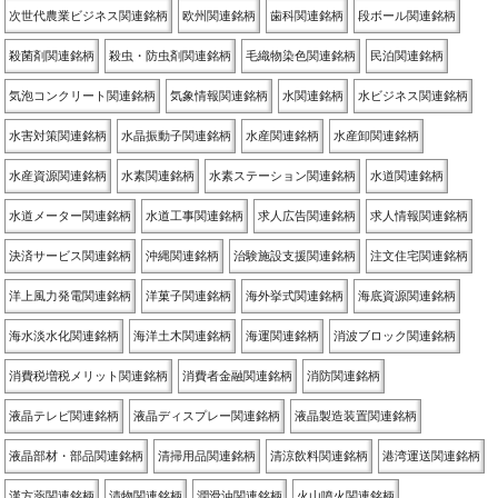
次世代農業ビジネス関連銘柄
欧州関連銘柄
歯科関連銘柄
段ボール関連銘柄
殺菌剤関連銘柄
殺虫・防虫剤関連銘柄
毛織物染色関連銘柄
民泊関連銘柄
気泡コンクリート関連銘柄
気象情報関連銘柄
水関連銘柄
水ビジネス関連銘柄
水害対策関連銘柄
水晶振動子関連銘柄
水産関連銘柄
水産卸関連銘柄
水産資源関連銘柄
水素関連銘柄
水素ステーション関連銘柄
水道関連銘柄
水道メーター関連銘柄
水道工事関連銘柄
求人広告関連銘柄
求人情報関連銘柄
決済サービス関連銘柄
沖縄関連銘柄
治験施設支援関連銘柄
注文住宅関連銘柄
洋上風力発電関連銘柄
洋菓子関連銘柄
海外挙式関連銘柄
海底資源関連銘柄
海水淡水化関連銘柄
海洋土木関連銘柄
海運関連銘柄
消波ブロック関連銘柄
消費税増税メリット関連銘柄
消費者金融関連銘柄
消防関連銘柄
液晶テレビ関連銘柄
液晶ディスプレー関連銘柄
液晶製造装置関連銘柄
液晶部材・部品関連銘柄
清掃用品関連銘柄
清涼飲料関連銘柄
港湾運送関連銘柄
漢方薬関連銘柄
漬物関連銘柄
潤滑油関連銘柄
火山噴火関連銘柄