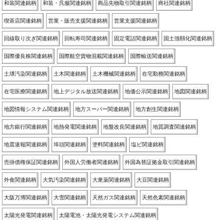
和装関連銘柄
和装・呉服関連銘柄
商品先物取引関連銘柄
商社関連銘柄
喫茶店関連銘柄
営業・販売支援関連銘柄
営業支援関連銘柄
回線取り次ぎ関連銘柄
回転寿司関連銘柄
固定電話関連銘柄
国土強靱化関連銘柄
国際優良株関連銘柄
国際航空貨物混載関連銘柄
国際輸送関連銘柄
土壌汚染関連銘柄
土木関連銘柄
土木機械関連銘柄
在宅勤務関連銘柄
在宅医療関連銘柄
地上デジタル放送関連銘柄
地価公示関連銘柄
地図関連銘柄
地図情報システム関連銘柄
地方スーパー関連銘柄
地方創生関連銘柄
地方銀行関連銘柄
地熱発電関連銘柄
地盤改良関連銘柄
地質調査関連銘柄
地震速報関連銘柄
埠頭関連銘柄
塗料関連銘柄
塩ビ関連銘柄
売掛債権保証関連銘柄
外国人労働者関連銘柄
外国為替証拠金取引関連銘柄
外食関連銘柄
大気汚染関連銘柄
大衆薬関連銘柄
大豆関連銘柄
大阪万博関連銘柄
大雪関連銘柄
天然ガス関連銘柄
天然色素関連銘柄
太陽光発電関連銘柄
太陽電池・太陽光発電システム関連銘柄