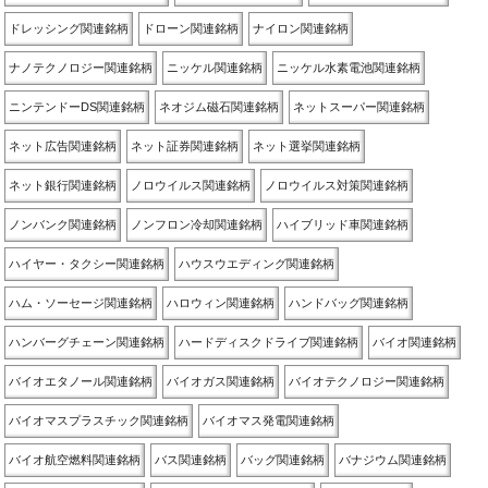
ドレッシング関連銘柄
ドローン関連銘柄
ナイロン関連銘柄
ナノテクノロジー関連銘柄
ニッケル関連銘柄
ニッケル水素電池関連銘柄
ニンテンドーDS関連銘柄
ネオジム磁石関連銘柄
ネットスーパー関連銘柄
ネット広告関連銘柄
ネット証券関連銘柄
ネット選挙関連銘柄
ネット銀行関連銘柄
ノロウイルス関連銘柄
ノロウイルス対策関連銘柄
ノンバンク関連銘柄
ノンフロン冷却関連銘柄
ハイブリッド車関連銘柄
ハイヤー・タクシー関連銘柄
ハウスウエディング関連銘柄
ハム・ソーセージ関連銘柄
ハロウィン関連銘柄
ハンドバッグ関連銘柄
ハンバーグチェーン関連銘柄
ハードディスクドライブ関連銘柄
バイオ関連銘柄
バイオエタノール関連銘柄
バイオガス関連銘柄
バイオテクノロジー関連銘柄
バイオマスプラスチック関連銘柄
バイオマス発電関連銘柄
バイオ航空燃料関連銘柄
バス関連銘柄
バッグ関連銘柄
バナジウム関連銘柄