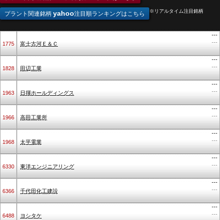
※リアルタイム注目銘柄
yahoo
プラント関連銘柄
注目順ランキングはこちら
---
---
1775
富士古河Ｅ＆Ｃ
---
---
1828
田辺工業
---
---
1963
日揮ホールディングス
---
---
1966
高田工業所
---
---
1968
太平電業
---
---
6330
東洋エンジニアリング
---
---
6366
千代田化工建設
---
---
6488
ヨシタケ