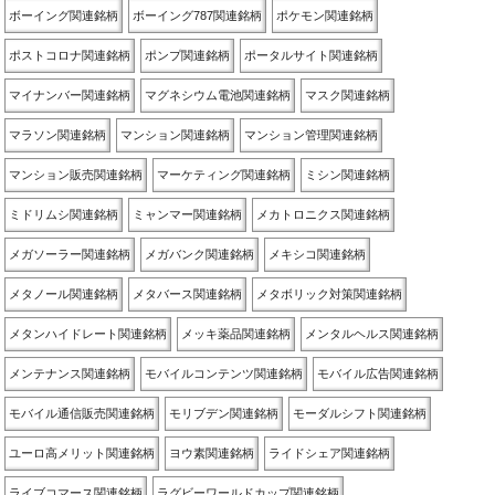
ボーイング関連銘柄
ボーイング787関連銘柄
ポケモン関連銘柄
ポストコロナ関連銘柄
ポンプ関連銘柄
ポータルサイト関連銘柄
マイナンバー関連銘柄
マグネシウム電池関連銘柄
マスク関連銘柄
マラソン関連銘柄
マンション関連銘柄
マンション管理関連銘柄
マンション販売関連銘柄
マーケティング関連銘柄
ミシン関連銘柄
ミドリムシ関連銘柄
ミャンマー関連銘柄
メカトロニクス関連銘柄
メガソーラー関連銘柄
メガバンク関連銘柄
メキシコ関連銘柄
メタノール関連銘柄
メタバース関連銘柄
メタボリック対策関連銘柄
メタンハイドレート関連銘柄
メッキ薬品関連銘柄
メンタルヘルス関連銘柄
メンテナンス関連銘柄
モバイルコンテンツ関連銘柄
モバイル広告関連銘柄
モバイル通信販売関連銘柄
モリブデン関連銘柄
モーダルシフト関連銘柄
ユーロ高メリット関連銘柄
ヨウ素関連銘柄
ライドシェア関連銘柄
ライブコマース関連銘柄
ラグビーワールドカップ関連銘柄