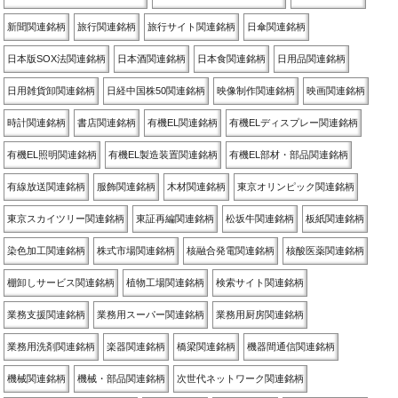
新聞関連銘柄
旅行関連銘柄
旅行サイト関連銘柄
日傘関連銘柄
日本版SOX法関連銘柄
日本酒関連銘柄
日本食関連銘柄
日用品関連銘柄
日用雑貨卸関連銘柄
日経中国株50関連銘柄
映像制作関連銘柄
映画関連銘柄
時計関連銘柄
書店関連銘柄
有機EL関連銘柄
有機ELディスプレー関連銘柄
有機EL照明関連銘柄
有機EL製造装置関連銘柄
有機EL部材・部品関連銘柄
有線放送関連銘柄
服飾関連銘柄
木材関連銘柄
東京オリンピック関連銘柄
東京スカイツリー関連銘柄
東証再編関連銘柄
松坂牛関連銘柄
板紙関連銘柄
染色加工関連銘柄
株式市場関連銘柄
核融合発電関連銘柄
核酸医薬関連銘柄
棚卸しサービス関連銘柄
植物工場関連銘柄
検索サイト関連銘柄
業務支援関連銘柄
業務用スーパー関連銘柄
業務用厨房関連銘柄
業務用洗剤関連銘柄
楽器関連銘柄
橋梁関連銘柄
機器間通信関連銘柄
機械関連銘柄
機械・部品関連銘柄
次世代ネットワーク関連銘柄