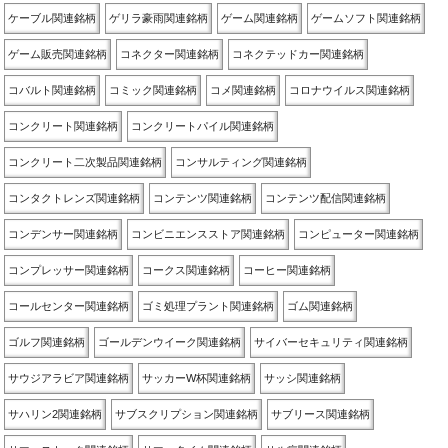
ケーブル関連銘柄
ゲリラ豪雨関連銘柄
ゲーム関連銘柄
ゲームソフト関連銘柄
ゲーム販売関連銘柄
コネクター関連銘柄
コネクテッドカー関連銘柄
コバルト関連銘柄
コミック関連銘柄
コメ関連銘柄
コロナウイルス関連銘柄
コンクリート関連銘柄
コンクリートパイル関連銘柄
コンクリート二次製品関連銘柄
コンサルティング関連銘柄
コンタクトレンズ関連銘柄
コンテンツ関連銘柄
コンテンツ配信関連銘柄
コンデンサー関連銘柄
コンビニエンスストア関連銘柄
コンピューター関連銘柄
コンプレッサー関連銘柄
コークス関連銘柄
コーヒー関連銘柄
コールセンター関連銘柄
ゴミ処理プラント関連銘柄
ゴム関連銘柄
ゴルフ関連銘柄
ゴールデンウイーク関連銘柄
サイバーセキュリティ関連銘柄
サウジアラビア関連銘柄
サッカーW杯関連銘柄
サッシ関連銘柄
サハリン2関連銘柄
サブスクリプション関連銘柄
サブリース関連銘柄