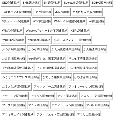
SEO関連銘柄
SMS関連銘柄
SNS関連銘柄
Society5.0関連銘柄
SOHO関連銘柄
TOPIXコア30関連銘柄
TPP関連銘柄
VR関連銘柄
VR(仮想現実)関連銘柄
Vチューバー関連銘柄
WBC関連銘柄
Webサイト構築関連銘柄
Wii関連銘柄
WiMAX関連銘柄
Windows7サポート終了関連銘柄
XBRL関連銘柄
YouTube関連銘柄
Youtuber関連銘柄
あえてスタンダード関連銘柄
おつまみ関連銘柄
かつら関連銘柄
がん免疫療法関連銘柄
がん検査関連銘柄
ごみ処理関連銘柄
その他デジタル家電関連銘柄
その他半導体関連銘柄
その他太陽電池関連銘柄
その他自動車関連銘柄
その他製造業関連銘柄
つくばエクスプレス関連銘柄
なでしこ銘柄関連銘柄
はやぶさ関連銘柄
ふるさと納税関連銘柄
アイスクリーム関連銘柄
アウトソーシング関連銘柄
アウトドア関連銘柄
アクリル関連銘柄
アジア関連銘柄
アスベスト対策関連銘柄
アップル関連銘柄
アニメ関連銘柄
アニメーション関連銘柄
アパレル関連銘柄
アフィリエイト関連銘柄
アフィリエイト広告関連銘柄
アフリカ関連銘柄