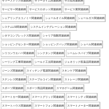
サマーストック関連銘柄
サマータイム関連銘柄
サル痘関連銘柄
サービサー関連銘柄
サービスロボット関連銘柄
サービス業関連銘柄
シェアリングエコノミー関連銘柄
シェールオイル関連銘柄
シェールガス関連銘柄
システムLSI関連銘柄
システムインテグレーション関連銘柄
シネマコンプレックス関連銘柄
シャリア指数関連銘柄
ショッピングセンター関連銘柄
ショッピングバッグ関連銘柄
ショベル関連銘柄
シリコンウエハー関連銘柄
シンクタンク関連銘柄
シームレスパイプ関連銘柄
シーリング工事関連銘柄
シールド工法関連銘柄
ジェネリック医薬品関連銘柄
ジーンズ関連銘柄
スイッチング電源関連銘柄
スキンケア関連銘柄
ステンレス関連銘柄
ステーブルコイン関連銘柄
ストレージ関連銘柄
スポーツ関連銘柄
スポーツ用品関連銘柄
スマホゲーム関連銘柄
スマートカー関連銘柄
スマートグリッド関連銘柄
スマートシティ関連銘柄
スマートハウス関連銘柄
スマートフォン関連銘柄
スマートメーター関連銘柄