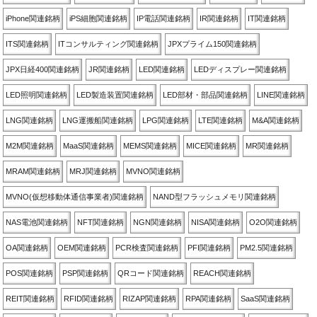
iPhone関連銘柄
iPS細胞関連銘柄
IP電話関連銘柄
IR関連銘柄
IT関連銘柄
ITS関連銘柄
ITコンサルティング関連銘柄
JPXプライム150関連銘柄
JPX日経400関連銘柄
JR関連銘柄
LED関連銘柄
LEDディスプレー関連銘柄
LED照明関連銘柄
LED製造装置関連銘柄
LED部材・部品関連銘柄
LINE関連銘柄
LNG関連銘柄
LNG運搬船関連銘柄
LPG関連銘柄
LTE関連銘柄
M&A関連銘柄
M2M関連銘柄
MaaS関連銘柄
MEMS関連銘柄
MICE関連銘柄
MR関連銘柄
MRAM関連銘柄
MRJ関連銘柄
MVNO関連銘柄
MVNO(仮想移動体通信事業者)関連銘柄
NAND型フラッシュメモリ関連銘柄
NAS電池関連銘柄
NFT関連銘柄
NGN関連銘柄
NISA関連銘柄
O2O関連銘柄
OA関連銘柄
OEM関連銘柄
PCR検査関連銘柄
PFI関連銘柄
PM2.5関連銘柄
POS関連銘柄
PSP関連銘柄
QRコード関連銘柄
REACH関連銘柄
REIT関連銘柄
RFID関連銘柄
RIZAP関連銘柄
RPA関連銘柄
SaaS関連銘柄