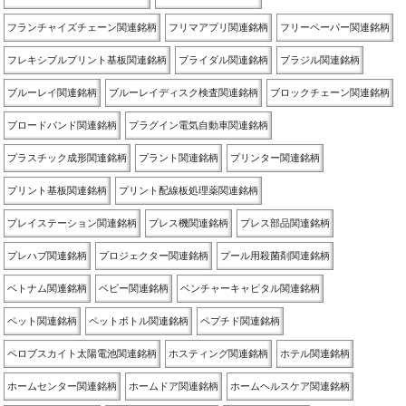
フランチャイズチェーン関連銘柄
フリマアプリ関連銘柄
フリーペーパー関連銘柄
フレキシブルプリント基板関連銘柄
ブライダル関連銘柄
ブラジル関連銘柄
ブルーレイ関連銘柄
ブルーレイディスク検査関連銘柄
ブロックチェーン関連銘柄
ブロードバンド関連銘柄
プラグイン電気自動車関連銘柄
プラスチック成形関連銘柄
プラント関連銘柄
プリンター関連銘柄
プリント基板関連銘柄
プリント配線板処理薬関連銘柄
プレイステーション関連銘柄
プレス機関連銘柄
プレス部品関連銘柄
プレハブ関連銘柄
プロジェクター関連銘柄
プール用殺菌剤関連銘柄
ベトナム関連銘柄
ベビー関連銘柄
ベンチャーキャピタル関連銘柄
ペット関連銘柄
ペットボトル関連銘柄
ペプチド関連銘柄
ペロブスカイト太陽電池関連銘柄
ホスティング関連銘柄
ホテル関連銘柄
ホームセンター関連銘柄
ホームドア関連銘柄
ホームヘルスケア関連銘柄