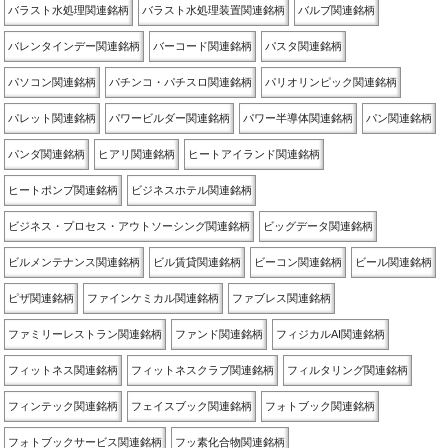
バラスト水処理関連銘柄
バラスト水処理装置関連銘柄
バルブ関連銘柄
バレンタインデー関連銘柄
バーコード関連銘柄
パスタ関連銘柄
パソコン関連銘柄
パチンコ・パチスロ関連銘柄
パリオリンピック関連銘柄
パレット関連銘柄
パワービルダー関連銘柄
パワー半導体関連銘柄
パン関連銘柄
パンダ関連銘柄
ヒアリ関連銘柄
ヒートアイランド関連銘柄
ヒートポンプ関連銘柄
ビジネスホテル関連銘柄
ビジネス・プロセス・アウトソーシング関連銘柄
ビッグデータ関連銘柄
ビルメンテナンス関連銘柄
ビル賃貸関連銘柄
ビーコン関連銘柄
ビール関連銘柄
ピザ関連銘柄
ファインケミカル関連銘柄
ファブレス関連銘柄
ファミリーレストラン関連銘柄
ファンド関連銘柄
フィジカルAI関連銘柄
フィットネス関連銘柄
フィットネスクラブ関連銘柄
フィルタリング関連銘柄
フィンテック関連銘柄
フェイスブック関連銘柄
フォトブック関連銘柄
フォトブックサービス関連銘柄
フッ素化合物関連銘柄