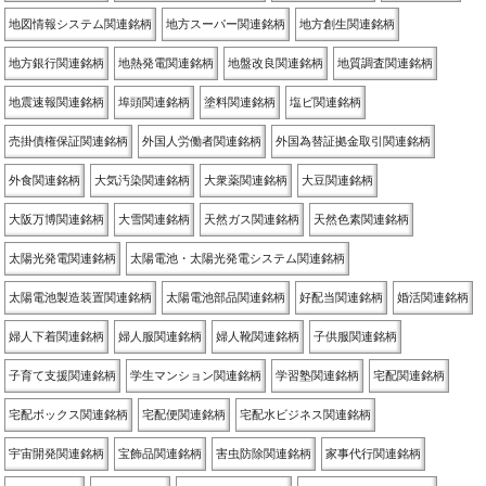
地図情報システム関連銘柄
地方スーパー関連銘柄
地方創生関連銘柄
地方銀行関連銘柄
地熱発電関連銘柄
地盤改良関連銘柄
地質調査関連銘柄
地震速報関連銘柄
埠頭関連銘柄
塗料関連銘柄
塩ビ関連銘柄
売掛債権保証関連銘柄
外国人労働者関連銘柄
外国為替証拠金取引関連銘柄
外食関連銘柄
大気汚染関連銘柄
大衆薬関連銘柄
大豆関連銘柄
大阪万博関連銘柄
大雪関連銘柄
天然ガス関連銘柄
天然色素関連銘柄
太陽光発電関連銘柄
太陽電池・太陽光発電システム関連銘柄
太陽電池製造装置関連銘柄
太陽電池部品関連銘柄
好配当関連銘柄
婚活関連銘柄
婦人下着関連銘柄
婦人服関連銘柄
婦人靴関連銘柄
子供服関連銘柄
子育て支援関連銘柄
学生マンション関連銘柄
学習塾関連銘柄
宅配関連銘柄
宅配ボックス関連銘柄
宅配便関連銘柄
宅配水ビジネス関連銘柄
宇宙開発関連銘柄
宝飾品関連銘柄
害虫防除関連銘柄
家事代行関連銘柄