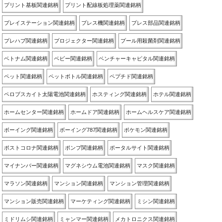
プリント基板関連銘柄
プリント配線板処理薬関連銘柄
プレイステーション関連銘柄
プレス機関連銘柄
プレス部品関連銘柄
プレハブ関連銘柄
プロジェクター関連銘柄
プール用殺菌剤関連銘柄
ベトナム関連銘柄
ベビー関連銘柄
ベンチャーキャピタル関連銘柄
ペット関連銘柄
ペットボトル関連銘柄
ペプチド関連銘柄
ペロブスカイト太陽電池関連銘柄
ホスティング関連銘柄
ホテル関連銘柄
ホームセンター関連銘柄
ホームドア関連銘柄
ホームヘルスケア関連銘柄
ボーイング関連銘柄
ボーイング787関連銘柄
ポケモン関連銘柄
ポストコロナ関連銘柄
ポンプ関連銘柄
ポータルサイト関連銘柄
マイナンバー関連銘柄
マグネシウム電池関連銘柄
マスク関連銘柄
マラソン関連銘柄
マンション関連銘柄
マンション管理関連銘柄
マンション販売関連銘柄
マーケティング関連銘柄
ミシン関連銘柄
ミドリムシ関連銘柄
ミャンマー関連銘柄
メカトロニクス関連銘柄