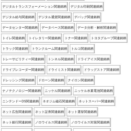
デジタルトランスフォーメーション関連銘柄
デジタル印刷関連銘柄
デジタル給与関連銘柄
デジタル通貨関連銘柄
デバッグ関連銘柄
データセンター関連銘柄
データベース関連銘柄
データ分析・解析関連銘柄
トイレ関連銘柄
トイレタリー関連銘柄
トナー関連銘柄
トヨタグループ関連銘柄
トラック関連銘柄
トランクルーム関連銘柄
トルコ関連銘柄
トレーサビリティー関連銘柄
トンネル関連銘柄
ドライアイス関連銘柄
ドライブレコーダー関連銘柄
ドライミスト関連銘柄
ドラッグストア関連銘柄
ドレッシング関連銘柄
ドローン関連銘柄
ナイロン関連銘柄
ナノテクノロジー関連銘柄
ニッケル関連銘柄
ニッケル水素電池関連銘柄
ニンテンドーDS関連銘柄
ネオジム磁石関連銘柄
ネットスーパー関連銘柄
ネット広告関連銘柄
ネット証券関連銘柄
ネット選挙関連銘柄
ネット銀行関連銘柄
ノロウイルス関連銘柄
ノロウイルス対策関連銘柄