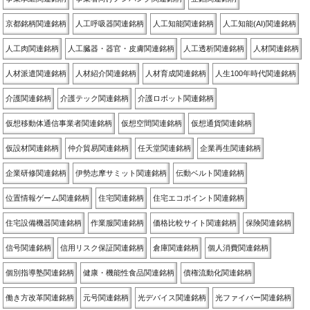
京都銘柄関連銘柄
人工呼吸器関連銘柄
人工知能関連銘柄
人工知能(AI)関連銘柄
人工肉関連銘柄
人工臓器・器官・皮膚関連銘柄
人工透析関連銘柄
人材関連銘柄
人材派遣関連銘柄
人材紹介関連銘柄
人材育成関連銘柄
人生100年時代関連銘柄
介護関連銘柄
介護テック関連銘柄
介護ロボット関連銘柄
仮想移動体通信事業者関連銘柄
仮想空間関連銘柄
仮想通貨関連銘柄
仮設材関連銘柄
仲介貿易関連銘柄
任天堂関連銘柄
企業再生関連銘柄
企業研修関連銘柄
伊勢志摩サミット関連銘柄
伝動ベルト関連銘柄
位置情報ゲーム関連銘柄
住宅関連銘柄
住宅エコポイント関連銘柄
住宅設備機器関連銘柄
作業服関連銘柄
価格比較サイト関連銘柄
保険関連銘柄
信号関連銘柄
信用リスク保証関連銘柄
倉庫関連銘柄
個人消費関連銘柄
個別指導塾関連銘柄
健康・機能性食品関連銘柄
債権流動化関連銘柄
働き方改革関連銘柄
元号関連銘柄
光デバイス関連銘柄
光ファイバー関連銘柄