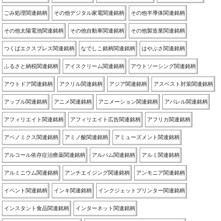
ごみ処理関連銘柄
その他デジタル家電関連銘柄
その他半導体関連銘柄
その他太陽電池関連銘柄
その他自動車関連銘柄
その他製造業関連銘柄
つくばエクスプレス関連銘柄
なでしこ銘柄関連銘柄
はやぶさ関連銘柄
ふるさと納税関連銘柄
アイスクリーム関連銘柄
アウトソーシング関連銘柄
アウトドア関連銘柄
アクリル関連銘柄
アジア関連銘柄
アスベスト対策関連銘柄
アップル関連銘柄
アニメ関連銘柄
アニメーション関連銘柄
アパレル関連銘柄
アフィリエイト関連銘柄
アフィリエイト広告関連銘柄
アフリカ関連銘柄
アベノミクス関連銘柄
アミノ酸関連銘柄
アミューズメント関連銘柄
アルコール依存症治療薬関連銘柄
アルバム関連銘柄
アルミ関連銘柄
アルミニウム関連銘柄
アンチエイジング関連銘柄
アンモニア関連銘柄
イベント関連銘柄
インキ関連銘柄
インクジェットプリンター関連銘柄
インスタント食品関連銘柄
インターネット関連銘柄