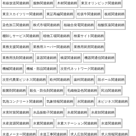
有線放送関連銘柄
服飾関連銘柄
木材関連銘柄
東京オリンピック関連銘柄
東京スカイツリー関連銘柄
東証再編関連銘柄
松坂牛関連銘柄
板紙関連銘柄
染色加工関連銘柄
株式市場関連銘柄
核融合発電関連銘柄
核酸医薬関連銘柄
棚卸しサービス関連銘柄
植物工場関連銘柄
検索サイト関連銘柄
業務支援関連銘柄
業務用スーパー関連銘柄
業務用厨房関連銘柄
業務用洗剤関連銘柄
楽器関連銘柄
橋梁関連銘柄
機器間通信関連銘柄
機械関連銘柄
機械・部品関連銘柄
次世代ネットワーク関連銘柄
次世代農業ビジネス関連銘柄
欧州関連銘柄
歯科関連銘柄
段ボール関連銘柄
殺菌剤関連銘柄
殺虫・防虫剤関連銘柄
毛織物染色関連銘柄
民泊関連銘柄
気泡コンクリート関連銘柄
気象情報関連銘柄
水関連銘柄
水ビジネス関連銘柄
水害対策関連銘柄
水晶振動子関連銘柄
水産関連銘柄
水産卸関連銘柄
水産資源関連銘柄
水素関連銘柄
水素ステーション関連銘柄
水道関連銘柄
水道メーター関連銘柄
水道工事関連銘柄
求人広告関連銘柄
求人情報関連銘柄