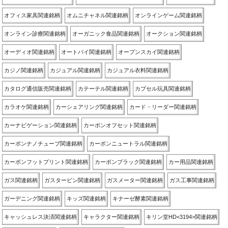
オフィス家具関連銘柄
オムニチャネル関連銘柄
オンラインゲーム関連銘柄
オンライン診療関連銘柄
オーガニック食品関連銘柄
オークション関連銘柄
オーディオ関連銘柄
オートバイ関連銘柄
オープンスカイ関連銘柄
カジノ関連銘柄
カジュアル関連銘柄
カジュアル衣料関連銘柄
カタログ通信販売関連銘柄
カテーテル関連銘柄
カプセル玩具関連銘柄
カラオケ関連銘柄
カーシェアリング関連銘柄
カード・リーダー関連銘柄
カーナビゲーション関連銘柄
カーボンオフセット関連銘柄
カーボンナノチューブ関連銘柄
カーボンニュートラル関連銘柄
カーボンフットプリント関連銘柄
カーボンブラック関連銘柄
カー用品関連銘柄
ガス関連銘柄
ガスタービン関連銘柄
ガスメーター関連銘柄
ガス工事関連銘柄
ガーデニング関連銘柄
キッズ関連銘柄
キナーゼ酵素関連銘柄
キャッシュレス決済関連銘柄
キャラクター関連銘柄
キリン堂HD<3194>関連銘柄