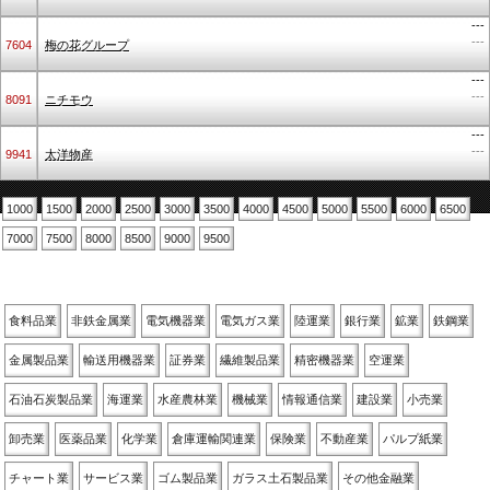
---
---
7604
梅の花グループ
---
---
8091
ニチモウ
---
---
9941
太洋物産
1000
1500
2000
2500
3000
3500
4000
4500
5000
5500
6000
6500
7000
7500
8000
8500
9000
9500
業種別
食料品業
非鉄金属業
電気機器業
電気ガス業
陸運業
銀行業
鉱業
鉄鋼業
金属製品業
輸送用機器業
証券業
繊維製品業
精密機器業
空運業
石油石炭製品業
海運業
水産農林業
機械業
情報通信業
建設業
小売業
卸売業
医薬品業
化学業
倉庫運輸関連業
保険業
不動産業
パルプ紙業
チャート業
サービス業
ゴム製品業
ガラス土石製品業
その他金融業