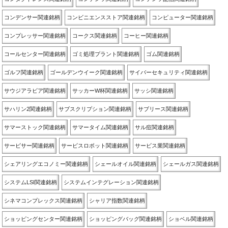
コンデンサー関連銘柄
コンビニエンスストア関連銘柄
コンピューター関連銘柄
コンプレッサー関連銘柄
コークス関連銘柄
コーヒー関連銘柄
コールセンター関連銘柄
ゴミ処理プラント関連銘柄
ゴム関連銘柄
ゴルフ関連銘柄
ゴールデンウイーク関連銘柄
サイバーセキュリティ関連銘柄
サウジアラビア関連銘柄
サッカーW杯関連銘柄
サッシ関連銘柄
サハリン2関連銘柄
サブスクリプション関連銘柄
サブリース関連銘柄
サマーストック関連銘柄
サマータイム関連銘柄
サル痘関連銘柄
サービサー関連銘柄
サービスロボット関連銘柄
サービス業関連銘柄
シェアリングエコノミー関連銘柄
シェールオイル関連銘柄
シェールガス関連銘柄
システムLSI関連銘柄
システムインテグレーション関連銘柄
シネマコンプレックス関連銘柄
シャリア指数関連銘柄
ショッピングセンター関連銘柄
ショッピングバッグ関連銘柄
ショベル関連銘柄