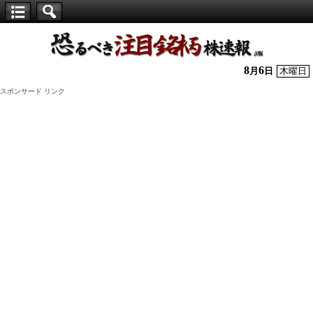
【仕
手
株】
8
6
月
日
木曜日
恐
スポンサード リンク
る
べ
き
注
目
銘
柄
株
速
報