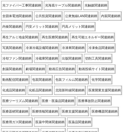
光ファイバー工事関連銘柄
光海底ケーブル関連銘柄
光触媒関連銘柄
全固体電池関連銘柄
公共投資関連銘柄
公衆無線LAN関連銘柄
内装関連銘柄
内食関連銘柄
円安メリット関連銘柄
円高メリット関連銘柄
再生アルミ地金関連銘柄
再生医療関連銘柄
再生可能エネルギー関連銘柄
写真関連銘柄
冷凍冷蔵設備関連銘柄
冷凍車関連銘柄
冷凍食品関連銘柄
冷却ファン関連銘柄
冷蔵庫関連銘柄
出版関連銘柄
切削工具関連銘柄
創薬関連銘柄
劇場関連銘柄
動画広告関連銘柄
動画投稿サイト関連銘柄
動画配信関連銘柄
包装関連銘柄
包装フィルム関連銘柄
化学関連銘柄
化成品関連銘柄
化粧品関連銘柄
北陸新幹線関連銘柄
医業開業支援関連銘柄
医療ツーリズム関連銘柄
医療・医薬品関連銘柄
医療事故防止関連銘柄
医療器材関連銘柄
医療情報関連銘柄
医療支援関連銘柄
医療機器関連銘柄
医療用ガス関連銘柄
医薬中間体関連銘柄
医薬品関連銘柄