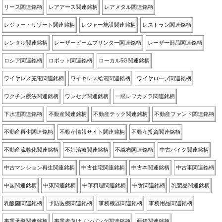
リース関連銘柄
レアアース関連銘柄
レアメタル関連銘柄
レジャー・リゾート関連銘柄
レジャー施設関連銘柄
レストラン関連銘柄
レンタル関連銘柄
レーザービームプリンター関連銘柄
レーザー部品関連銘柄
ロシア関連銘柄
ロボット関連銘柄
ローカル5G関連銘柄
ワイヤレス充電関連銘柄
ワイヤレス給電関連銘柄
ワイヤロープ関連銘柄
ワクチン療法関連銘柄
ワンセグ関連銘柄
一眼レフカメラ関連銘柄
下水道関連銘柄
不動産関連銘柄
不動産テック関連銘柄
不動産ファンド関連銘柄
不動産再生関連銘柄
不動産情報サイト関連銘柄
不動産投資関連銘柄
不動産流動化関連銘柄
不妊治療関連銘柄
不織布関連銘柄
中古バイク関連銘柄
中古マンション再生関連銘柄
中古住宅関連銘柄
中古本関連銘柄
中古車関連銘柄
中国関連銘柄
中東関連銘柄
中華料理関連銘柄
中食関連銘柄
乳製品関連銘柄
乳酸菌関連銘柄
予防医療関連銘柄
事務機器関連銘柄
事務用品関連銘柄
事業承継関連銘柄
事業者向けノンバンク関連銘柄
亜鉛関連銘柄