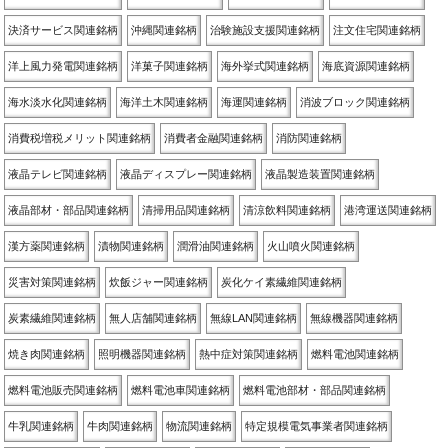
決済サービス関連銘柄
沖縄関連銘柄
治験施設支援関連銘柄
注文住宅関連銘柄
洋上風力発電関連銘柄
洋菓子関連銘柄
海外挙式関連銘柄
海底資源関連銘柄
海水淡水化関連銘柄
海洋土木関連銘柄
海運関連銘柄
消波ブロック関連銘柄
消費税増税メリット関連銘柄
消費者金融関連銘柄
消防関連銘柄
液晶テレビ関連銘柄
液晶ディスプレー関連銘柄
液晶製造装置関連銘柄
液晶部材・部品関連銘柄
清掃用品関連銘柄
清涼飲料関連銘柄
港湾運送関連銘柄
漢方薬関連銘柄
漬物関連銘柄
潤滑油関連銘柄
火山噴火関連銘柄
災害対策関連銘柄
炊飯ジャー関連銘柄
炭化ケイ素繊維関連銘柄
炭素繊維関連銘柄
無人店舗関連銘柄
無線LAN関連銘柄
無線機器関連銘柄
焼き肉関連銘柄
照明機器関連銘柄
熱中症対策関連銘柄
燃料電池関連銘柄
燃料電池販売関連銘柄
燃料電池車関連銘柄
燃料電池部材・部品関連銘柄
牛乳関連銘柄
牛肉関連銘柄
物流関連銘柄
特定規模電気事業者関連銘柄