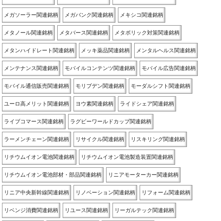
メガソーラー関連銘柄
メガバンク関連銘柄
メキシコ関連銘柄
メタノール関連銘柄
メタバース関連銘柄
メタボリック対策関連銘柄
メタンハイドレート関連銘柄
メッキ薬品関連銘柄
メンタルヘルス関連銘柄
メンテナンス関連銘柄
モバイルコンテンツ関連銘柄
モバイル広告関連銘柄
モバイル通信販売関連銘柄
モリブデン関連銘柄
モーダルシフト関連銘柄
ユーロ高メリット関連銘柄
ヨウ素関連銘柄
ライドシェア関連銘柄
ライブコマース関連銘柄
ラグビーワールドカップ関連銘柄
ラーメンチェーン関連銘柄
リサイクル関連銘柄
リスキリング関連銘柄
リチウムイオン電池関連銘柄
リチウムイオン電池製造装置関連銘柄
リチウムイオン電池部材・部品関連銘柄
リニアモーターカー関連銘柄
リニア中央新幹線関連銘柄
リノベーション関連銘柄
リフォーム関連銘柄
リベンジ消費関連銘柄
リユース関連銘柄
リーガルテック関連銘柄