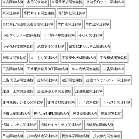
家具関連銘柄
家電関連銘柄
家電量販店関連銘柄
宿泊予約サイト関連銘柄
寮関連銘柄
専門サイト関連銘柄
専門商社関連銘柄
専門商社電磁環境適合性関連銘柄
専門店関連銘柄
専門誌関連銘柄
小型プリンター関連銘柄
小型原子炉関連銘柄
小売り関連銘柄
少子化対策関連銘柄
就職支援関連銘柄
尿素SCRシステム関連銘柄
居酒屋関連銘柄
巣ごもり関連銘柄
工事安全機材関連銘柄
工作機械関連銘柄
工具関連銘柄
工業用貴金属加工関連銘柄
年末商戦関連銘柄
広告関連銘柄
広告代理店関連銘柄
建材関連銘柄
建設関連銘柄
建設コンサルタント関連銘柄
建設・土木関連銘柄
建設基礎工事関連銘柄
建設機械関連銘柄
建設機械レンタル関連銘柄
建設資材関連銘柄
弁当関連銘柄
引っ越し関連銘柄
待機児童関連銘柄
後払い(BNPL)関連銘柄
後発薬関連銘柄
復興関連銘柄
情報システム関連銘柄
情報セキュリティ関連銘柄
情報配信関連銘柄
手芸関連銘柄
技術者派遣関連銘柄
投資事業関連銘柄
投資銀行関連銘柄