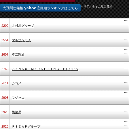
※リアルタイム注目銘柄
yahoo
大豆関連銘柄
注目順ランキングはこちら
---
---
2209
井村屋グループ
---
---
2551
マルサンアイ
---
---
2607
不二製油
---
---
2762
ＳＡＮＫＯ ＭＡＲＫＥＴＩＮＧ ＦＯＯＤＳ
---
---
2811
カゴメ
---
---
2908
フジッコ
---
---
2926
篠崎屋
---
---
2928
ＲＩＺＡＰグループ