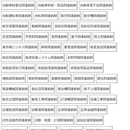
自動車軽量化関連銘柄
自動車部材・部品関連銘柄
自動車電子化関連銘柄
自動運転車関連銘柄
自転車関連銘柄
航空関連銘柄
航空機関連銘柄
航空測量関連銘柄
船舶関連銘柄
花粉症関連銘柄
花粉症対策関連銘柄
花見関連銘柄
芳香剤関連銘柄
茶関連銘柄
菓子関連銘柄
萌え関連銘柄
著作権ビジネス関連銘柄
葬祭関連銘柄
蓄電池関連銘柄
衛星放送関連銘柄
衛生関連銘柄
衝突回避システム関連銘柄
衣料問屋関連銘柄
表面処理加工関連銘柄
表面処理薬関連銘柄
表面処理薬品関連銘柄
補聴器関連銘柄
製粉関連銘柄
製糖関連銘柄
製紙関連銘柄
製缶関連銘柄
製薬機械関連銘柄
複合店関連銘柄
複合機関連銘柄
親子上場関連銘柄
観光立国関連銘柄
解体工事関連銘柄
計測機器関連銘柄
設備工事関連銘柄
設備投資関連銘柄
診断薬関連銘柄
証券関連銘柄
証券金融関連銘柄
試作品製作関連銘柄
試験・検査・計測関連銘柄
認知症薬関連銘柄