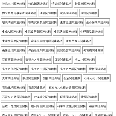
特殊土木関連銘柄
特殊紙関連銘柄
特殊鋼関連銘柄
特装車関連銘柄
独立系発電事業者関連銘柄
猛暑関連銘柄
玩具関連銘柄
環境関連銘柄
環境問題関連銘柄
環境試験装置関連銘柄
生体認証関連銘柄
生命保険関連銘柄
生成AI関連銘柄
生活改善薬関連銘柄
生活防衛関連銘柄
生理用品関連銘柄
生産性革命関連銘柄
産業廃棄物処理関連銘柄
産業用ガス関連銘柄
画像認識関連銘柄
界面活性剤関連銘柄
病院経営関連銘柄
発電機関連銘柄
百貨店関連銘柄
監視カメラ関連銘柄
目薬関連銘柄
省エネ関連銘柄
省エネ住宅関連銘柄
省エネ支援関連銘柄
省エネ空調関連銘柄
看板関連銘柄
真珠関連銘柄
眼鏡関連銘柄
知育関連銘柄
石油関連銘柄
石油元売り関連銘柄
石油化学関連銘柄
石炭関連銘柄
石炭ガス化複合発電関連銘柄
石炭火力発電関連銘柄
砂漠緑化関連銘柄
研磨関連銘柄
禁煙関連銘柄
禁煙・分煙関連銘柄
福利厚生関連銘柄
科学研究施設関連銘柄
種苗関連銘柄
空き家対策関連銘柄
空港ビジネス関連銘柄
空飛ぶクルマ関連銘柄
競輪関連銘柄