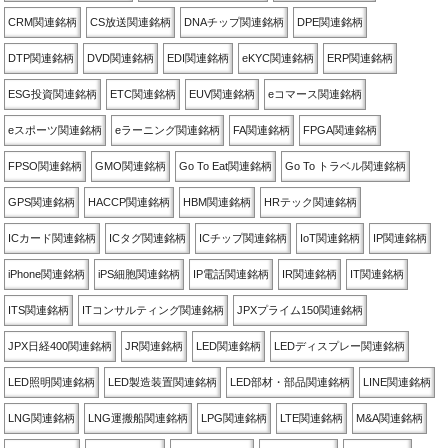
CRM関連銘柄
CS放送関連銘柄
DNAチップ関連銘柄
DPE関連銘柄
DTP関連銘柄
DVD関連銘柄
EDI関連銘柄
eKYC関連銘柄
ERP関連銘柄
ESG投資関連銘柄
ETC関連銘柄
EUV関連銘柄
eコマース関連銘柄
eスポーツ関連銘柄
eラーニング関連銘柄
FA関連銘柄
FPGA関連銘柄
FPSO関連銘柄
GMO関連銘柄
Go To Eat関連銘柄
Go To トラベル関連銘柄
GPS関連銘柄
HACCP関連銘柄
HBM関連銘柄
HRテック関連銘柄
ICカード関連銘柄
ICタグ関連銘柄
ICチップ関連銘柄
IoT関連銘柄
IP関連銘柄
iPhone関連銘柄
iPS細胞関連銘柄
IP電話関連銘柄
IR関連銘柄
IT関連銘柄
ITS関連銘柄
ITコンサルティング関連銘柄
JPXプライム150関連銘柄
JPX日経400関連銘柄
JR関連銘柄
LED関連銘柄
LEDディスプレー関連銘柄
LED照明関連銘柄
LED製造装置関連銘柄
LED部材・部品関連銘柄
LINE関連銘柄
LNG関連銘柄
LNG運搬船関連銘柄
LPG関連銘柄
LTE関連銘柄
M&A関連銘柄