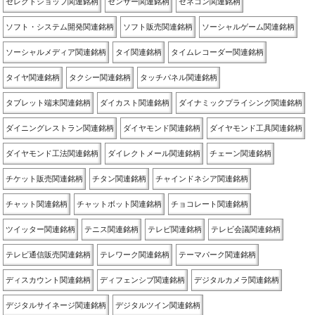
セレクトショップ関連銘柄
センサー関連銘柄
ゼネコン関連銘柄
ソフト・システム開発関連銘柄
ソフト販売関連銘柄
ソーシャルゲーム関連銘柄
ソーシャルメディア関連銘柄
タイ関連銘柄
タイムレコーダー関連銘柄
タイヤ関連銘柄
タクシー関連銘柄
タッチパネル関連銘柄
タブレット端末関連銘柄
ダイカスト関連銘柄
ダイナミックプライシング関連銘柄
ダイニングレストラン関連銘柄
ダイヤモンド関連銘柄
ダイヤモンド工具関連銘柄
ダイヤモンド工法関連銘柄
ダイレクトメール関連銘柄
チェーン関連銘柄
チケット販売関連銘柄
チタン関連銘柄
チャインドネシア関連銘柄
チャット関連銘柄
チャットボット関連銘柄
チョコレート関連銘柄
ツイッター関連銘柄
テニス関連銘柄
テレビ関連銘柄
テレビ会議関連銘柄
テレビ通信販売関連銘柄
テレワーク関連銘柄
テーマパーク関連銘柄
ディスカウント関連銘柄
ディフェンシブ関連銘柄
デジタルカメラ関連銘柄
デジタルサイネージ関連銘柄
デジタルツイン関連銘柄