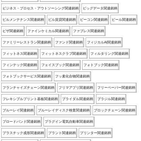
ビジネス・プロセス・アウトソーシング関連銘柄
ビッグデータ関連銘柄
ビルメンテナンス関連銘柄
ビル賃貸関連銘柄
ビーコン関連銘柄
ビール関連銘柄
ピザ関連銘柄
ファインケミカル関連銘柄
ファブレス関連銘柄
ファミリーレストラン関連銘柄
ファンド関連銘柄
フィジカルAI関連銘柄
フィットネス関連銘柄
フィットネスクラブ関連銘柄
フィルタリング関連銘柄
フィンテック関連銘柄
フェイスブック関連銘柄
フォトブック関連銘柄
フォトブックサービス関連銘柄
フッ素化合物関連銘柄
フランチャイズチェーン関連銘柄
フリマアプリ関連銘柄
フリーペーパー関連銘柄
フレキシブルプリント基板関連銘柄
ブライダル関連銘柄
ブラジル関連銘柄
ブルーレイ関連銘柄
ブルーレイディスク検査関連銘柄
ブロックチェーン関連銘柄
ブロードバンド関連銘柄
プラグイン電気自動車関連銘柄
プラスチック成形関連銘柄
プラント関連銘柄
プリンター関連銘柄