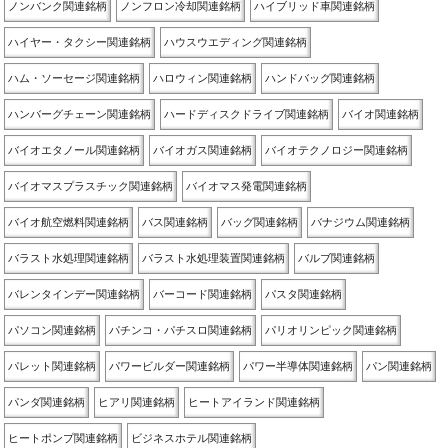
ノンバンク関連銘柄
ノンフロン冷却関連銘柄
ハイブリッド車関連銘柄
ハイヤー・タクシー関連銘柄
ハウスウエディング関連銘柄
ハム・ソーセージ関連銘柄
ハロウィン関連銘柄
ハンドバッグ関連銘柄
ハンバーグチェーン関連銘柄
ハードディスクドライブ関連銘柄
バイオ関連銘柄
バイオエタノール関連銘柄
バイオガス関連銘柄
バイオテクノロジー関連銘柄
バイオマスプラスチック関連銘柄
バイオマス発電関連銘柄
バイオ航空燃料関連銘柄
バス関連銘柄
バッグ関連銘柄
バナジウム関連銘柄
バラスト水処理関連銘柄
バラスト水処理装置関連銘柄
バルブ関連銘柄
バレンタインデー関連銘柄
バーコード関連銘柄
パスタ関連銘柄
パソコン関連銘柄
パチンコ・パチスロ関連銘柄
パリオリンピック関連銘柄
パレット関連銘柄
パワービルダー関連銘柄
パワー半導体関連銘柄
パン関連銘柄
パンダ関連銘柄
ヒアリ関連銘柄
ヒートアイランド関連銘柄
ヒートポンプ関連銘柄
ビジネスホテル関連銘柄