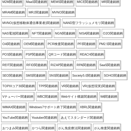
M2M関連銘柄
MaaS関連銘柄
MEMS関連銘柄
MICE関連銘柄
MR関連銘柄
MRAM関連銘柄
MRJ関連銘柄
MVNO関連銘柄
MVNO(仮想移動体通信事業者)関連銘柄
NAND型フラッシュメモリ関連銘柄
NAS電池関連銘柄
NFT関連銘柄
NGN関連銘柄
NISA関連銘柄
O2O関連銘柄
OA関連銘柄
OEM関連銘柄
PCR検査関連銘柄
PFI関連銘柄
PM2.5関連銘柄
POS関連銘柄
PSP関連銘柄
QRコード関連銘柄
REACH関連銘柄
REIT関連銘柄
RFID関連銘柄
RIZAP関連銘柄
RPA関連銘柄
SaaS関連銘柄
SEO関連銘柄
SMS関連銘柄
SNS関連銘柄
Society5.0関連銘柄
SOHO関連銘柄
TOPIXコア30関連銘柄
TPP関連銘柄
VR関連銘柄
VR(仮想現実)関連銘柄
Vチューバー関連銘柄
WBC関連銘柄
Webサイト構築関連銘柄
Wii関連銘柄
WiMAX関連銘柄
Windows7サポート終了関連銘柄
XBRL関連銘柄
YouTube関連銘柄
Youtuber関連銘柄
あえてスタンダード関連銘柄
おつまみ関連銘柄
かつら関連銘柄
がん免疫療法関連銘柄
がん検査関連銘柄