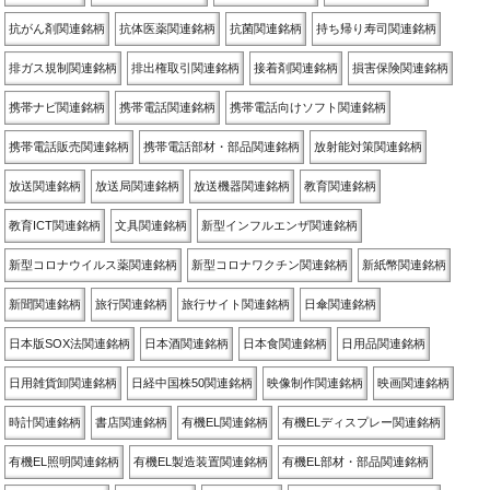
抗がん剤関連銘柄
抗体医薬関連銘柄
抗菌関連銘柄
持ち帰り寿司関連銘柄
排ガス規制関連銘柄
排出権取引関連銘柄
接着剤関連銘柄
損害保険関連銘柄
携帯ナビ関連銘柄
携帯電話関連銘柄
携帯電話向けソフト関連銘柄
携帯電話販売関連銘柄
携帯電話部材・部品関連銘柄
放射能対策関連銘柄
放送関連銘柄
放送局関連銘柄
放送機器関連銘柄
教育関連銘柄
教育ICT関連銘柄
文具関連銘柄
新型インフルエンザ関連銘柄
新型コロナウイルス薬関連銘柄
新型コロナワクチン関連銘柄
新紙幣関連銘柄
新聞関連銘柄
旅行関連銘柄
旅行サイト関連銘柄
日傘関連銘柄
日本版SOX法関連銘柄
日本酒関連銘柄
日本食関連銘柄
日用品関連銘柄
日用雑貨卸関連銘柄
日経中国株50関連銘柄
映像制作関連銘柄
映画関連銘柄
時計関連銘柄
書店関連銘柄
有機EL関連銘柄
有機ELディスプレー関連銘柄
有機EL照明関連銘柄
有機EL製造装置関連銘柄
有機EL部材・部品関連銘柄