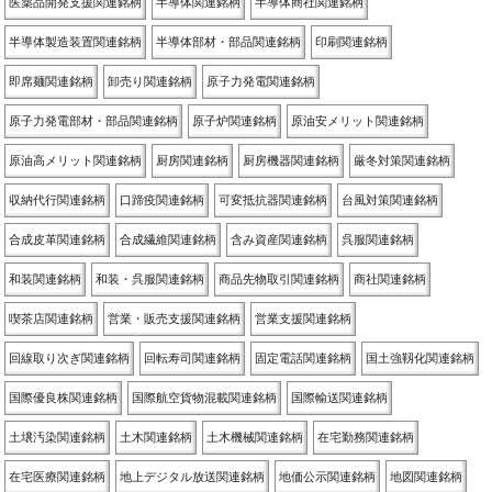
医薬品開発支援関連銘柄
半導体関連銘柄
半導体商社関連銘柄
半導体製造装置関連銘柄
半導体部材・部品関連銘柄
印刷関連銘柄
即席麺関連銘柄
卸売り関連銘柄
原子力発電関連銘柄
原子力発電部材・部品関連銘柄
原子炉関連銘柄
原油安メリット関連銘柄
原油高メリット関連銘柄
厨房関連銘柄
厨房機器関連銘柄
厳冬対策関連銘柄
収納代行関連銘柄
口蹄疫関連銘柄
可変抵抗器関連銘柄
台風対策関連銘柄
合成皮革関連銘柄
合成繊維関連銘柄
含み資産関連銘柄
呉服関連銘柄
和装関連銘柄
和装・呉服関連銘柄
商品先物取引関連銘柄
商社関連銘柄
喫茶店関連銘柄
営業・販売支援関連銘柄
営業支援関連銘柄
回線取り次ぎ関連銘柄
回転寿司関連銘柄
固定電話関連銘柄
国土強靱化関連銘柄
国際優良株関連銘柄
国際航空貨物混載関連銘柄
国際輸送関連銘柄
土壌汚染関連銘柄
土木関連銘柄
土木機械関連銘柄
在宅勤務関連銘柄
在宅医療関連銘柄
地上デジタル放送関連銘柄
地価公示関連銘柄
地図関連銘柄