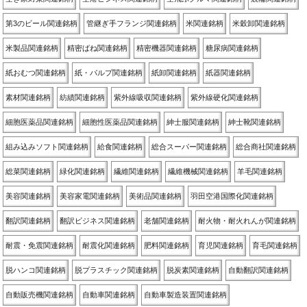
第3のビール関連銘柄
管継ぎ手フランジ関連銘柄
米関連銘柄
米穀卸関連銘柄
米製品関連銘柄
精密ばね関連銘柄
精密機器関連銘柄
糖尿病関連銘柄
紙おむつ関連銘柄
紙・パルプ関連銘柄
紙卸関連銘柄
紙器関連銘柄
素材関連銘柄
紡績関連銘柄
紫外線吸収関連銘柄
紫外線硬化関連銘柄
細胞医薬品関連銘柄
細胞性医薬品関連銘柄
紳士服関連銘柄
紳士靴関連銘柄
組み込みソフト関連銘柄
給食関連銘柄
総合スーパー関連銘柄
総合商社関連銘柄
総菜関連銘柄
緑化関連銘柄
繊維関連銘柄
繊維機械関連銘柄
羊毛関連銘柄
美容関連銘柄
美容家電関連銘柄
美術品関連銘柄
羽田空港国際化関連銘柄
翻訳関連銘柄
翻訳ビジネス関連銘柄
老舗関連銘柄
耐火物・耐火れんが関連銘柄
耐震・免震関連銘柄
耐震化関連銘柄
肥料関連銘柄
育児関連銘柄
育毛関連銘柄
脱ハンコ関連銘柄
脱プラスチック関連銘柄
脱炭素関連銘柄
自動翻訳関連銘柄
自動販売機関連銘柄
自動車関連銘柄
自動車製造装置関連銘柄