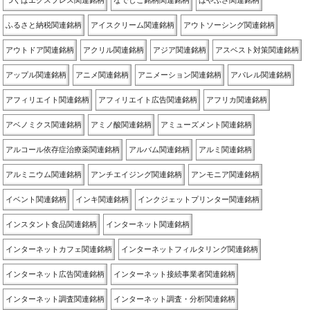
つくばエクスプレス関連銘柄
なでしこ銘柄関連銘柄
はやぶさ関連銘柄
ふるさと納税関連銘柄
アイスクリーム関連銘柄
アウトソーシング関連銘柄
アウトドア関連銘柄
アクリル関連銘柄
アジア関連銘柄
アスベスト対策関連銘柄
アップル関連銘柄
アニメ関連銘柄
アニメーション関連銘柄
アパレル関連銘柄
アフィリエイト関連銘柄
アフィリエイト広告関連銘柄
アフリカ関連銘柄
アベノミクス関連銘柄
アミノ酸関連銘柄
アミューズメント関連銘柄
アルコール依存症治療薬関連銘柄
アルバム関連銘柄
アルミ関連銘柄
アルミニウム関連銘柄
アンチエイジング関連銘柄
アンモニア関連銘柄
イベント関連銘柄
インキ関連銘柄
インクジェットプリンター関連銘柄
インスタント食品関連銘柄
インターネット関連銘柄
インターネットカフェ関連銘柄
インターネットフィルタリング関連銘柄
インターネット広告関連銘柄
インターネット接続事業者関連銘柄
インターネット調査関連銘柄
インターネット調査・分析関連銘柄