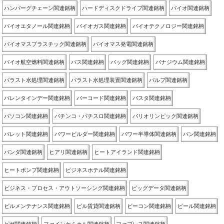
ハンバーグチェーン関連銘柄
ハードディスクドライブ関連銘柄
バイオ関連銘柄
バイオエタノール関連銘柄
バイオガス関連銘柄
バイオテクノロジー関連銘柄
バイオマスプラスチック関連銘柄
バイオマス発電関連銘柄
バイオ航空燃料関連銘柄
バス関連銘柄
バッグ関連銘柄
バナジウム関連銘柄
バラスト水処理関連銘柄
バラスト水処理装置関連銘柄
バルブ関連銘柄
バレンタインデー関連銘柄
バーコード関連銘柄
パスタ関連銘柄
パソコン関連銘柄
パチンコ・パチスロ関連銘柄
パリオリンピック関連銘柄
パレット関連銘柄
パワービルダー関連銘柄
パワー半導体関連銘柄
パン関連銘柄
パンダ関連銘柄
ヒアリ関連銘柄
ヒートアイランド関連銘柄
ヒートポンプ関連銘柄
ビジネスホテル関連銘柄
ビジネス・プロセス・アウトソーシング関連銘柄
ビッグデータ関連銘柄
ビルメンテナンス関連銘柄
ビル賃貸関連銘柄
ビーコン関連銘柄
ビール関連銘柄