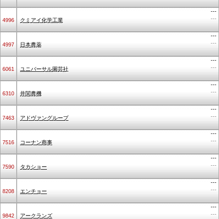
---
---
4996
クミアイ化学工業
---
---
4997
日本農薬
---
---
6061
ユニバーサル園芸社
---
---
6310
井関農機
---
---
7463
アドヴァングループ
---
---
7516
コーナン商事
---
---
7590
タカショー
---
---
8208
エンチョー
---
---
9842
アークランズ