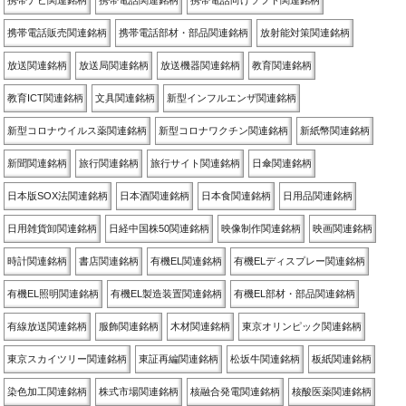
携帯ナビ関連銘柄
携帯電話関連銘柄
携帯電話向けソフト関連銘柄
携帯電話販売関連銘柄
携帯電話部材・部品関連銘柄
放射能対策関連銘柄
放送関連銘柄
放送局関連銘柄
放送機器関連銘柄
教育関連銘柄
教育ICT関連銘柄
文具関連銘柄
新型インフルエンザ関連銘柄
新型コロナウイルス薬関連銘柄
新型コロナワクチン関連銘柄
新紙幣関連銘柄
新聞関連銘柄
旅行関連銘柄
旅行サイト関連銘柄
日傘関連銘柄
日本版SOX法関連銘柄
日本酒関連銘柄
日本食関連銘柄
日用品関連銘柄
日用雑貨卸関連銘柄
日経中国株50関連銘柄
映像制作関連銘柄
映画関連銘柄
時計関連銘柄
書店関連銘柄
有機EL関連銘柄
有機ELディスプレー関連銘柄
有機EL照明関連銘柄
有機EL製造装置関連銘柄
有機EL部材・部品関連銘柄
有線放送関連銘柄
服飾関連銘柄
木材関連銘柄
東京オリンピック関連銘柄
東京スカイツリー関連銘柄
東証再編関連銘柄
松坂牛関連銘柄
板紙関連銘柄
染色加工関連銘柄
株式市場関連銘柄
核融合発電関連銘柄
核酸医薬関連銘柄