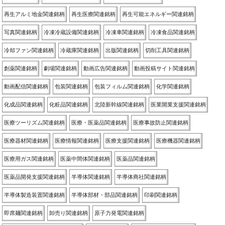
再生アルミ地金関連銘柄
再生医療関連銘柄
再生可能エネルギー関連銘柄
写真関連銘柄
冷凍冷蔵設備関連銘柄
冷凍車関連銘柄
冷凍食品関連銘柄
冷却ファン関連銘柄
冷蔵庫関連銘柄
出版関連銘柄
切削工具関連銘柄
創薬関連銘柄
劇場関連銘柄
動画広告関連銘柄
動画投稿サイト関連銘柄
動画配信関連銘柄
包装関連銘柄
包装フィルム関連銘柄
化学関連銘柄
化成品関連銘柄
化粧品関連銘柄
北陸新幹線関連銘柄
医業開業支援関連銘柄
医療ツーリズム関連銘柄
医療・医薬品関連銘柄
医療事故防止関連銘柄
医療器材関連銘柄
医療情報関連銘柄
医療支援関連銘柄
医療機器関連銘柄
医療用ガス関連銘柄
医薬中間体関連銘柄
医薬品関連銘柄
医薬品開発支援関連銘柄
半導体関連銘柄
半導体商社関連銘柄
半導体製造装置関連銘柄
半導体部材・部品関連銘柄
印刷関連銘柄
即席麺関連銘柄
卸売り関連銘柄
原子力発電関連銘柄