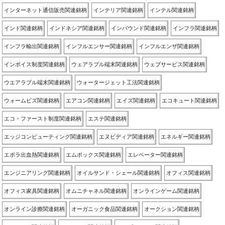
インターネット通信販売関連銘柄
インテリア関連銘柄
インテル関連銘柄
インド関連銘柄
インドネシア関連銘柄
インバウンド関連銘柄
インフラ関連銘柄
インフラ輸出関連銘柄
インフルエンサー関連銘柄
インフルエンザ関連銘柄
インボイス制度関連銘柄
ウェアラブル端末関連銘柄
ウェブサービス関連銘柄
ウエアラブル端末関連銘柄
ウォータージェット工法関連銘柄
ウォームビズ関連銘柄
エアコン関連銘柄
エイズ関連銘柄
エコキュート関連銘柄
エコ・ファースト制度関連銘柄
エステ関連銘柄
エッジコンピューティング関連銘柄
エヌビディア関連銘柄
エネルギー関連銘柄
エボラ出血熱関連銘柄
エムポックス関連銘柄
エレベーター関連銘柄
エンジニアリング関連銘柄
オイルサンド・シェール関連銘柄
オフィス関連銘柄
オフィス家具関連銘柄
オムニチャネル関連銘柄
オンラインゲーム関連銘柄
オンライン診療関連銘柄
オーガニック食品関連銘柄
オークション関連銘柄