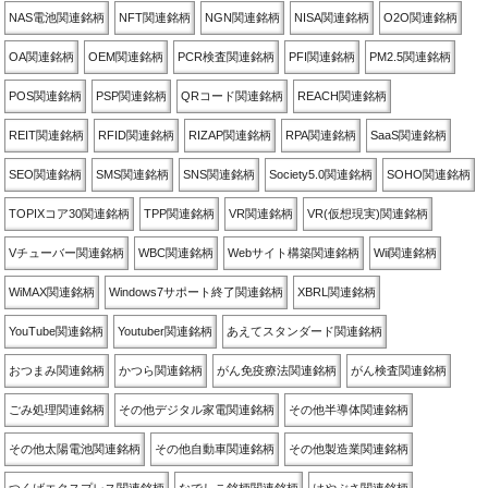
NAS電池関連銘柄
NFT関連銘柄
NGN関連銘柄
NISA関連銘柄
O2O関連銘柄
OA関連銘柄
OEM関連銘柄
PCR検査関連銘柄
PFI関連銘柄
PM2.5関連銘柄
POS関連銘柄
PSP関連銘柄
QRコード関連銘柄
REACH関連銘柄
REIT関連銘柄
RFID関連銘柄
RIZAP関連銘柄
RPA関連銘柄
SaaS関連銘柄
SEO関連銘柄
SMS関連銘柄
SNS関連銘柄
Society5.0関連銘柄
SOHO関連銘柄
TOPIXコア30関連銘柄
TPP関連銘柄
VR関連銘柄
VR(仮想現実)関連銘柄
Vチューバー関連銘柄
WBC関連銘柄
Webサイト構築関連銘柄
Wii関連銘柄
WiMAX関連銘柄
Windows7サポート終了関連銘柄
XBRL関連銘柄
YouTube関連銘柄
Youtuber関連銘柄
あえてスタンダード関連銘柄
おつまみ関連銘柄
かつら関連銘柄
がん免疫療法関連銘柄
がん検査関連銘柄
ごみ処理関連銘柄
その他デジタル家電関連銘柄
その他半導体関連銘柄
その他太陽電池関連銘柄
その他自動車関連銘柄
その他製造業関連銘柄