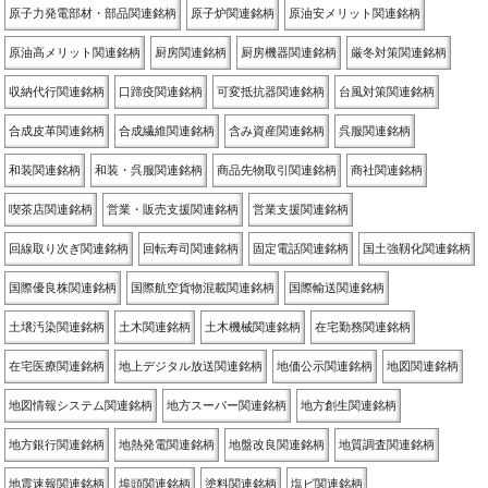
原子力発電部材・部品関連銘柄
原子炉関連銘柄
原油安メリット関連銘柄
原油高メリット関連銘柄
厨房関連銘柄
厨房機器関連銘柄
厳冬対策関連銘柄
収納代行関連銘柄
口蹄疫関連銘柄
可変抵抗器関連銘柄
台風対策関連銘柄
合成皮革関連銘柄
合成繊維関連銘柄
含み資産関連銘柄
呉服関連銘柄
和装関連銘柄
和装・呉服関連銘柄
商品先物取引関連銘柄
商社関連銘柄
喫茶店関連銘柄
営業・販売支援関連銘柄
営業支援関連銘柄
回線取り次ぎ関連銘柄
回転寿司関連銘柄
固定電話関連銘柄
国土強靱化関連銘柄
国際優良株関連銘柄
国際航空貨物混載関連銘柄
国際輸送関連銘柄
土壌汚染関連銘柄
土木関連銘柄
土木機械関連銘柄
在宅勤務関連銘柄
在宅医療関連銘柄
地上デジタル放送関連銘柄
地価公示関連銘柄
地図関連銘柄
地図情報システム関連銘柄
地方スーパー関連銘柄
地方創生関連銘柄
地方銀行関連銘柄
地熱発電関連銘柄
地盤改良関連銘柄
地質調査関連銘柄
地震速報関連銘柄
埠頭関連銘柄
塗料関連銘柄
塩ビ関連銘柄