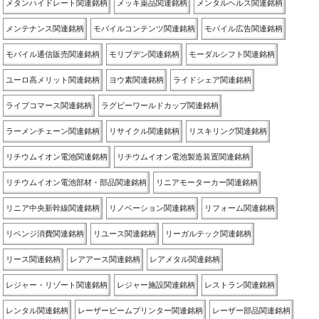
メタンハイドレート関連銘柄
メッキ薬品関連銘柄
メンタルヘルス関連銘柄
メンテナンス関連銘柄
モバイルコンテンツ関連銘柄
モバイル広告関連銘柄
モバイル通信販売関連銘柄
モリブデン関連銘柄
モーダルシフト関連銘柄
ユーロ高メリット関連銘柄
ヨウ素関連銘柄
ライドシェア関連銘柄
ライブコマース関連銘柄
ラグビーワールドカップ関連銘柄
ラーメンチェーン関連銘柄
リサイクル関連銘柄
リスキリング関連銘柄
リチウムイオン電池関連銘柄
リチウムイオン電池製造装置関連銘柄
リチウムイオン電池部材・部品関連銘柄
リニアモーターカー関連銘柄
リニア中央新幹線関連銘柄
リノベーション関連銘柄
リフォーム関連銘柄
リベンジ消費関連銘柄
リユース関連銘柄
リーガルテック関連銘柄
リース関連銘柄
レアアース関連銘柄
レアメタル関連銘柄
レジャー・リゾート関連銘柄
レジャー施設関連銘柄
レストラン関連銘柄
レンタル関連銘柄
レーザービームプリンター関連銘柄
レーザー部品関連銘柄