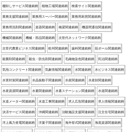
棚卸しサービス関連銘柄
植物工場関連銘柄
検索サイト関連銘柄
業務支援関連銘柄
業務用スーパー関連銘柄
業務用厨房関連銘柄
業務用洗剤関連銘柄
楽器関連銘柄
橋梁関連銘柄
機器間通信関連銘柄
機械関連銘柄
機械・部品関連銘柄
次世代ネットワーク関連銘柄
次世代農業ビジネス関連銘柄
欧州関連銘柄
歯科関連銘柄
段ボール関連銘柄
殺菌剤関連銘柄
殺虫・防虫剤関連銘柄
毛織物染色関連銘柄
民泊関連銘柄
気泡コンクリート関連銘柄
気象情報関連銘柄
水関連銘柄
水ビジネス関連銘柄
水害対策関連銘柄
水晶振動子関連銘柄
水産関連銘柄
水産卸関連銘柄
水産資源関連銘柄
水素関連銘柄
水素ステーション関連銘柄
水道関連銘柄
水道メーター関連銘柄
水道工事関連銘柄
求人広告関連銘柄
求人情報関連銘柄
決済サービス関連銘柄
沖縄関連銘柄
治験施設支援関連銘柄
注文住宅関連銘柄
洋上風力発電関連銘柄
洋菓子関連銘柄
海外挙式関連銘柄
海底資源関連銘柄