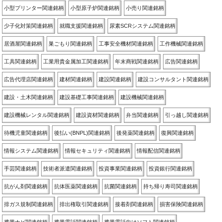
小型プリンター関連銘柄
小型原子炉関連銘柄
小売り関連銘柄
少子化対策関連銘柄
就職支援関連銘柄
尿素SCRシステム関連銘柄
居酒屋関連銘柄
巣ごもり関連銘柄
工事安全機材関連銘柄
工作機械関連銘柄
工具関連銘柄
工業用貴金属加工関連銘柄
年末商戦関連銘柄
広告関連銘柄
広告代理店関連銘柄
建材関連銘柄
建設関連銘柄
建設コンサルタント関連銘柄
建設・土木関連銘柄
建設基礎工事関連銘柄
建設機械関連銘柄
建設機械レンタル関連銘柄
建設資材関連銘柄
弁当関連銘柄
引っ越し関連銘柄
待機児童関連銘柄
後払い(BNPL)関連銘柄
後発薬関連銘柄
復興関連銘柄
情報システム関連銘柄
情報セキュリティ関連銘柄
情報配信関連銘柄
手芸関連銘柄
技術者派遣関連銘柄
投資事業関連銘柄
投資銀行関連銘柄
抗がん剤関連銘柄
抗体医薬関連銘柄
抗菌関連銘柄
持ち帰り寿司関連銘柄
排ガス規制関連銘柄
排出権取引関連銘柄
接着剤関連銘柄
損害保険関連銘柄