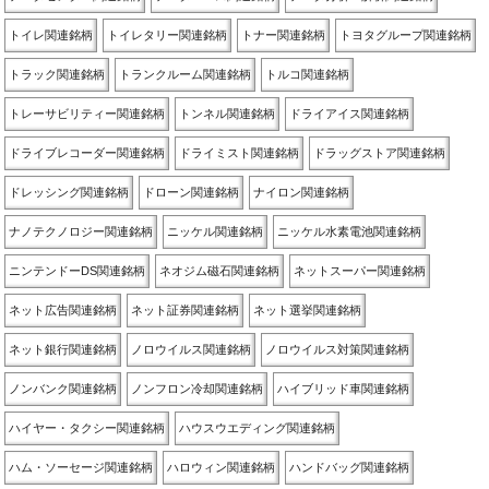
トイレ関連銘柄
トイレタリー関連銘柄
トナー関連銘柄
トヨタグループ関連銘柄
トラック関連銘柄
トランクルーム関連銘柄
トルコ関連銘柄
トレーサビリティー関連銘柄
トンネル関連銘柄
ドライアイス関連銘柄
ドライブレコーダー関連銘柄
ドライミスト関連銘柄
ドラッグストア関連銘柄
ドレッシング関連銘柄
ドローン関連銘柄
ナイロン関連銘柄
ナノテクノロジー関連銘柄
ニッケル関連銘柄
ニッケル水素電池関連銘柄
ニンテンドーDS関連銘柄
ネオジム磁石関連銘柄
ネットスーパー関連銘柄
ネット広告関連銘柄
ネット証券関連銘柄
ネット選挙関連銘柄
ネット銀行関連銘柄
ノロウイルス関連銘柄
ノロウイルス対策関連銘柄
ノンバンク関連銘柄
ノンフロン冷却関連銘柄
ハイブリッド車関連銘柄
ハイヤー・タクシー関連銘柄
ハウスウエディング関連銘柄
ハム・ソーセージ関連銘柄
ハロウィン関連銘柄
ハンドバッグ関連銘柄