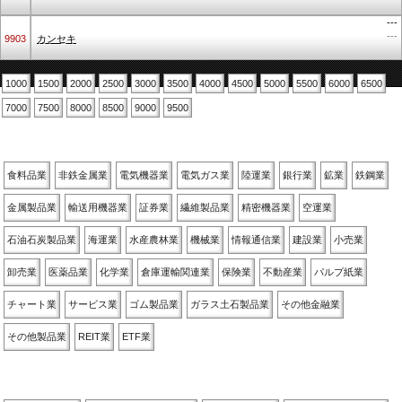
---
---
9903
カンセキ
1000
1500
2000
2500
3000
3500
4000
4500
5000
5500
6000
6500
7000
7500
8000
8500
9000
9500
業種別
食料品業
非鉄金属業
電気機器業
電気ガス業
陸運業
銀行業
鉱業
鉄鋼業
金属製品業
輸送用機器業
証券業
繊維製品業
精密機器業
空運業
石油石炭製品業
海運業
水産農林業
機械業
情報通信業
建設業
小売業
卸売業
医薬品業
化学業
倉庫運輸関連業
保険業
不動産業
パルプ紙業
チャート業
サービス業
ゴム製品業
ガラス土石製品業
その他金融業
その他製品業
REIT業
ETF業
関連銘柄別