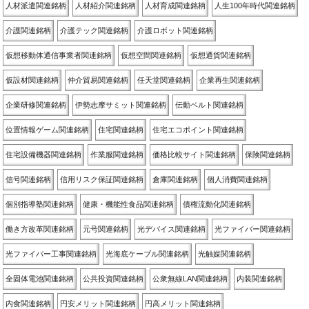
人材派遣関連銘柄
人材紹介関連銘柄
人材育成関連銘柄
人生100年時代関連銘柄
介護関連銘柄
介護テック関連銘柄
介護ロボット関連銘柄
仮想移動体通信事業者関連銘柄
仮想空間関連銘柄
仮想通貨関連銘柄
仮設材関連銘柄
仲介貿易関連銘柄
任天堂関連銘柄
企業再生関連銘柄
企業研修関連銘柄
伊勢志摩サミット関連銘柄
伝動ベルト関連銘柄
位置情報ゲーム関連銘柄
住宅関連銘柄
住宅エコポイント関連銘柄
住宅設備機器関連銘柄
作業服関連銘柄
価格比較サイト関連銘柄
保険関連銘柄
信号関連銘柄
信用リスク保証関連銘柄
倉庫関連銘柄
個人消費関連銘柄
個別指導塾関連銘柄
健康・機能性食品関連銘柄
債権流動化関連銘柄
働き方改革関連銘柄
元号関連銘柄
光デバイス関連銘柄
光ファイバー関連銘柄
光ファイバー工事関連銘柄
光海底ケーブル関連銘柄
光触媒関連銘柄
全固体電池関連銘柄
公共投資関連銘柄
公衆無線LAN関連銘柄
内装関連銘柄
内食関連銘柄
円安メリット関連銘柄
円高メリット関連銘柄