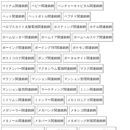
ベトナム関連銘柄
ベビー関連銘柄
ベンチャーキャピタル関連銘柄
ペット関連銘柄
ペットボトル関連銘柄
ペプチド関連銘柄
ペロブスカイト太陽電池関連銘柄
ホスティング関連銘柄
ホテル関連銘柄
ホームセンター関連銘柄
ホームドア関連銘柄
ホームヘルスケア関連銘柄
ボーイング関連銘柄
ボーイング787関連銘柄
ポケモン関連銘柄
ポストコロナ関連銘柄
ポンプ関連銘柄
ポータルサイト関連銘柄
マイナンバー関連銘柄
マグネシウム電池関連銘柄
マスク関連銘柄
マラソン関連銘柄
マンション関連銘柄
マンション管理関連銘柄
マンション販売関連銘柄
マーケティング関連銘柄
ミシン関連銘柄
ミドリムシ関連銘柄
ミャンマー関連銘柄
メカトロニクス関連銘柄
メガソーラー関連銘柄
メガバンク関連銘柄
メキシコ関連銘柄
メタノール関連銘柄
メタバース関連銘柄
メタボリック対策関連銘柄