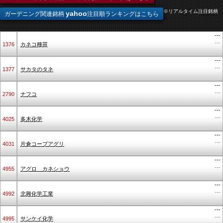
※リアルタイム注目銘柄
yahoo
ガーデニング関連銘柄
注目順ランキングはこちら
---
---
1376
カネコ種苗
---
---
1377
サカタのタネ
---
---
2790
ナフコ
---
---
4025
多木化学
---
---
4031
片倉コープアグリ
---
---
4955
アグロ カネショウ
---
---
4992
北興化学工業
---
---
4995
サンケイ化学