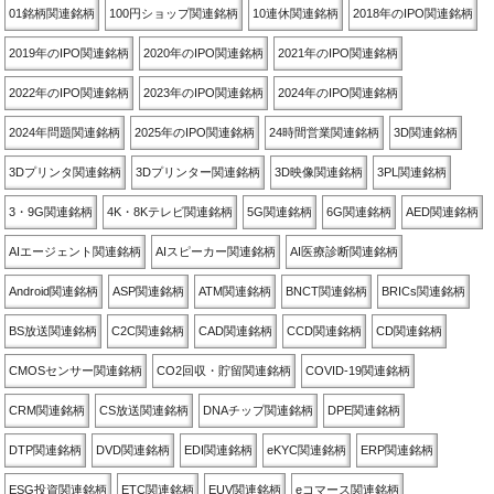
01銘柄関連銘柄
100円ショップ関連銘柄
10連休関連銘柄
2018年のIPO関連銘柄
2019年のIPO関連銘柄
2020年のIPO関連銘柄
2021年のIPO関連銘柄
2022年のIPO関連銘柄
2023年のIPO関連銘柄
2024年のIPO関連銘柄
2024年問題関連銘柄
2025年のIPO関連銘柄
24時間営業関連銘柄
3D関連銘柄
3Dプリンタ関連銘柄
3Dプリンター関連銘柄
3D映像関連銘柄
3PL関連銘柄
3・9G関連銘柄
4K・8Kテレビ関連銘柄
5G関連銘柄
6G関連銘柄
AED関連銘柄
AIエージェント関連銘柄
AIスピーカー関連銘柄
AI医療診断関連銘柄
Android関連銘柄
ASP関連銘柄
ATM関連銘柄
BNCT関連銘柄
BRICs関連銘柄
BS放送関連銘柄
C2C関連銘柄
CAD関連銘柄
CCD関連銘柄
CD関連銘柄
CMOSセンサー関連銘柄
CO2回収・貯留関連銘柄
COVID-19関連銘柄
CRM関連銘柄
CS放送関連銘柄
DNAチップ関連銘柄
DPE関連銘柄
DTP関連銘柄
DVD関連銘柄
EDI関連銘柄
eKYC関連銘柄
ERP関連銘柄
ESG投資関連銘柄
ETC関連銘柄
EUV関連銘柄
eコマース関連銘柄