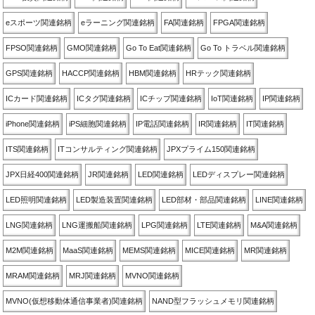
eスポーツ関連銘柄
eラーニング関連銘柄
FA関連銘柄
FPGA関連銘柄
FPSO関連銘柄
GMO関連銘柄
Go To Eat関連銘柄
Go To トラベル関連銘柄
GPS関連銘柄
HACCP関連銘柄
HBM関連銘柄
HRテック関連銘柄
ICカード関連銘柄
ICタグ関連銘柄
ICチップ関連銘柄
IoT関連銘柄
IP関連銘柄
iPhone関連銘柄
iPS細胞関連銘柄
IP電話関連銘柄
IR関連銘柄
IT関連銘柄
ITS関連銘柄
ITコンサルティング関連銘柄
JPXプライム150関連銘柄
JPX日経400関連銘柄
JR関連銘柄
LED関連銘柄
LEDディスプレー関連銘柄
LED照明関連銘柄
LED製造装置関連銘柄
LED部材・部品関連銘柄
LINE関連銘柄
LNG関連銘柄
LNG運搬船関連銘柄
LPG関連銘柄
LTE関連銘柄
M&A関連銘柄
M2M関連銘柄
MaaS関連銘柄
MEMS関連銘柄
MICE関連銘柄
MR関連銘柄
MRAM関連銘柄
MRJ関連銘柄
MVNO関連銘柄
MVNO(仮想移動体通信事業者)関連銘柄
NAND型フラッシュメモリ関連銘柄