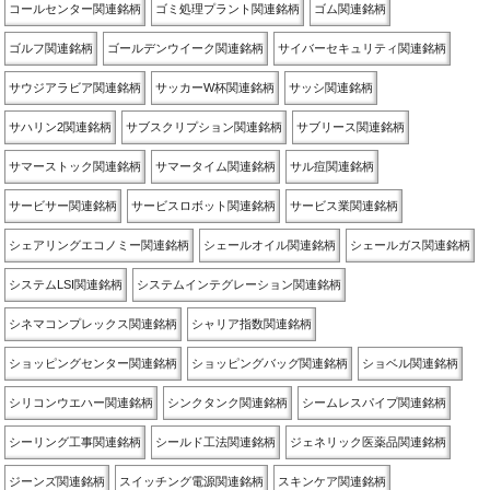
コールセンター関連銘柄
ゴミ処理プラント関連銘柄
ゴム関連銘柄
ゴルフ関連銘柄
ゴールデンウイーク関連銘柄
サイバーセキュリティ関連銘柄
サウジアラビア関連銘柄
サッカーW杯関連銘柄
サッシ関連銘柄
サハリン2関連銘柄
サブスクリプション関連銘柄
サブリース関連銘柄
サマーストック関連銘柄
サマータイム関連銘柄
サル痘関連銘柄
サービサー関連銘柄
サービスロボット関連銘柄
サービス業関連銘柄
シェアリングエコノミー関連銘柄
シェールオイル関連銘柄
シェールガス関連銘柄
システムLSI関連銘柄
システムインテグレーション関連銘柄
シネマコンプレックス関連銘柄
シャリア指数関連銘柄
ショッピングセンター関連銘柄
ショッピングバッグ関連銘柄
ショベル関連銘柄
シリコンウエハー関連銘柄
シンクタンク関連銘柄
シームレスパイプ関連銘柄
シーリング工事関連銘柄
シールド工法関連銘柄
ジェネリック医薬品関連銘柄
ジーンズ関連銘柄
スイッチング電源関連銘柄
スキンケア関連銘柄