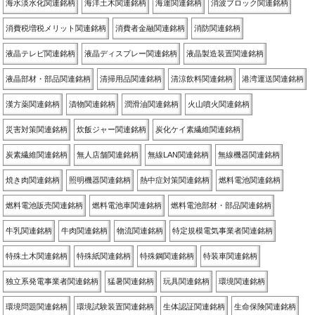
海水淡水化関連銘柄
海洋土木関連銘柄
海運関連銘柄
消波ブロック関連銘柄
消費税増税メリット関連銘柄
消費者金融関連銘柄
消防関連銘柄
液晶テレビ関連銘柄
液晶ディスプレー関連銘柄
液晶製造装置関連銘柄
液晶部材・部品関連銘柄
清掃用品関連銘柄
清涼飲料関連銘柄
港湾運送関連銘柄
漢方薬関連銘柄
漬物関連銘柄
潤滑油関連銘柄
火山噴火関連銘柄
災害対策関連銘柄
炊飯ジャー関連銘柄
炭化ケイ素繊維関連銘柄
炭素繊維関連銘柄
無人店舗関連銘柄
無線LAN関連銘柄
無線機器関連銘柄
焼き肉関連銘柄
照明機器関連銘柄
熱中症対策関連銘柄
燃料電池関連銘柄
燃料電池販売関連銘柄
燃料電池車関連銘柄
燃料電池部材・部品関連銘柄
牛乳関連銘柄
牛肉関連銘柄
物流関連銘柄
特定規模電気事業者関連銘柄
特殊土木関連銘柄
特殊紙関連銘柄
特殊鋼関連銘柄
特装車関連銘柄
独立系発電事業者関連銘柄
猛暑関連銘柄
玩具関連銘柄
環境関連銘柄
環境問題関連銘柄
環境試験装置関連銘柄
生体認証関連銘柄
生命保険関連銘柄