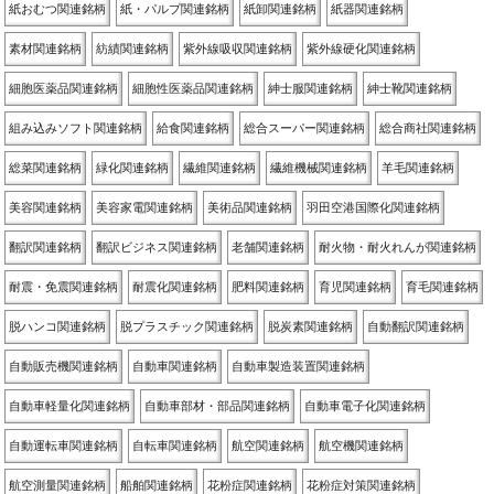
紙おむつ関連銘柄
紙・パルプ関連銘柄
紙卸関連銘柄
紙器関連銘柄
素材関連銘柄
紡績関連銘柄
紫外線吸収関連銘柄
紫外線硬化関連銘柄
細胞医薬品関連銘柄
細胞性医薬品関連銘柄
紳士服関連銘柄
紳士靴関連銘柄
組み込みソフト関連銘柄
給食関連銘柄
総合スーパー関連銘柄
総合商社関連銘柄
総菜関連銘柄
緑化関連銘柄
繊維関連銘柄
繊維機械関連銘柄
羊毛関連銘柄
美容関連銘柄
美容家電関連銘柄
美術品関連銘柄
羽田空港国際化関連銘柄
翻訳関連銘柄
翻訳ビジネス関連銘柄
老舗関連銘柄
耐火物・耐火れんが関連銘柄
耐震・免震関連銘柄
耐震化関連銘柄
肥料関連銘柄
育児関連銘柄
育毛関連銘柄
脱ハンコ関連銘柄
脱プラスチック関連銘柄
脱炭素関連銘柄
自動翻訳関連銘柄
自動販売機関連銘柄
自動車関連銘柄
自動車製造装置関連銘柄
自動車軽量化関連銘柄
自動車部材・部品関連銘柄
自動車電子化関連銘柄
自動運転車関連銘柄
自転車関連銘柄
航空関連銘柄
航空機関連銘柄
航空測量関連銘柄
船舶関連銘柄
花粉症関連銘柄
花粉症対策関連銘柄