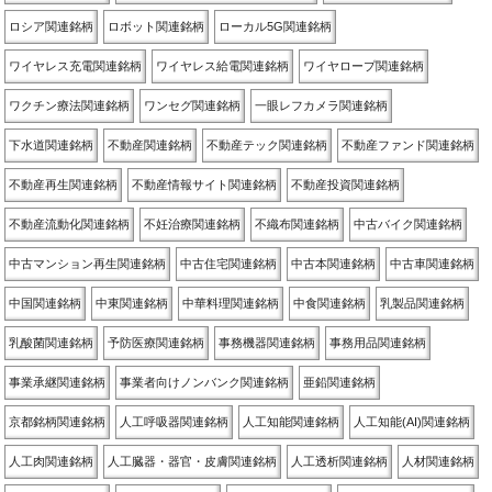
ロシア関連銘柄
ロボット関連銘柄
ローカル5G関連銘柄
ワイヤレス充電関連銘柄
ワイヤレス給電関連銘柄
ワイヤロープ関連銘柄
ワクチン療法関連銘柄
ワンセグ関連銘柄
一眼レフカメラ関連銘柄
下水道関連銘柄
不動産関連銘柄
不動産テック関連銘柄
不動産ファンド関連銘柄
不動産再生関連銘柄
不動産情報サイト関連銘柄
不動産投資関連銘柄
不動産流動化関連銘柄
不妊治療関連銘柄
不織布関連銘柄
中古バイク関連銘柄
中古マンション再生関連銘柄
中古住宅関連銘柄
中古本関連銘柄
中古車関連銘柄
中国関連銘柄
中東関連銘柄
中華料理関連銘柄
中食関連銘柄
乳製品関連銘柄
乳酸菌関連銘柄
予防医療関連銘柄
事務機器関連銘柄
事務用品関連銘柄
事業承継関連銘柄
事業者向けノンバンク関連銘柄
亜鉛関連銘柄
京都銘柄関連銘柄
人工呼吸器関連銘柄
人工知能関連銘柄
人工知能(AI)関連銘柄
人工肉関連銘柄
人工臓器・器官・皮膚関連銘柄
人工透析関連銘柄
人材関連銘柄