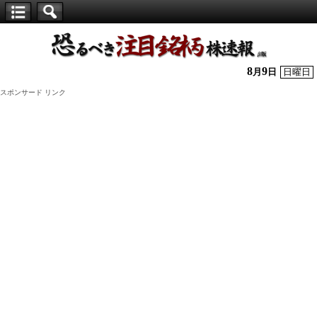
【仕
手
株】
8
9
月
日
日曜日
恐
スポンサード リンク
る
べ
き
注
目
銘
柄
株
速
報