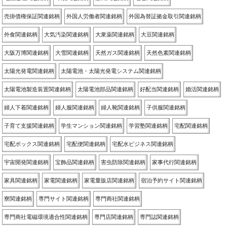
売掛債権保証関連銘柄
外国人労働者関連銘柄
外国為替証拠金取引関連銘柄
外食関連銘柄
大気汚染関連銘柄
大衆薬関連銘柄
大豆関連銘柄
大阪万博関連銘柄
大雪関連銘柄
天然ガス関連銘柄
天然色素関連銘柄
太陽光発電関連銘柄
太陽電池・太陽光発電システム関連銘柄
太陽電池製造装置関連銘柄
太陽電池部品関連銘柄
好配当関連銘柄
婚活関連銘柄
婦人下着関連銘柄
婦人服関連銘柄
婦人靴関連銘柄
子供服関連銘柄
子育て支援関連銘柄
学生マンション関連銘柄
学習塾関連銘柄
宅配関連銘柄
宅配ボックス関連銘柄
宅配便関連銘柄
宅配水ビジネス関連銘柄
宇宙開発関連銘柄
宝飾品関連銘柄
害虫防除関連銘柄
家事代行関連銘柄
家具関連銘柄
家電関連銘柄
家電量販店関連銘柄
宿泊予約サイト関連銘柄
寮関連銘柄
専門サイト関連銘柄
専門商社関連銘柄
専門商社電磁環境適合性関連銘柄
専門店関連銘柄
専門誌関連銘柄