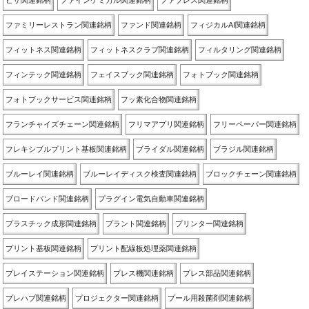
ピザ関連銘柄
ファインケミカル関連銘柄
ファブレス関連銘柄
ファミリーレストラン関連銘柄
ファンド関連銘柄
フィジカルAI関連銘柄
フィットネス関連銘柄
フィットネスクラブ関連銘柄
フィルタリング関連銘柄
フィンテック関連銘柄
フェイスブック関連銘柄
フォトブック関連銘柄
フォトブックサービス関連銘柄
フッ素化合物関連銘柄
フランチャイズチェーン関連銘柄
フリマアプリ関連銘柄
フリーペーパー関連銘柄
フレキシブルプリント基板関連銘柄
ブライダル関連銘柄
ブラジル関連銘柄
ブルーレイ関連銘柄
ブルーレイディスク検査関連銘柄
ブロックチェーン関連銘柄
ブロードバンド関連銘柄
プラグイン電気自動車関連銘柄
プラスチック成形関連銘柄
プラント関連銘柄
プリンター関連銘柄
プリント基板関連銘柄
プリント配線板処理薬関連銘柄
プレイステーション関連銘柄
プレス機関連銘柄
プレス部品関連銘柄
プレハブ関連銘柄
プロジェクター関連銘柄
プール用殺菌剤関連銘柄