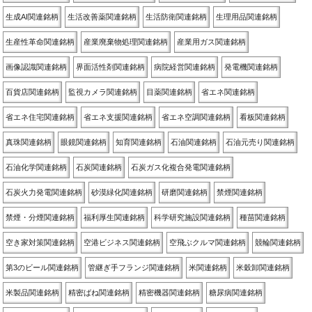
生成AI関連銘柄
生活改善薬関連銘柄
生活防衛関連銘柄
生理用品関連銘柄
生産性革命関連銘柄
産業廃棄物処理関連銘柄
産業用ガス関連銘柄
画像認識関連銘柄
界面活性剤関連銘柄
病院経営関連銘柄
発電機関連銘柄
百貨店関連銘柄
監視カメラ関連銘柄
目薬関連銘柄
省エネ関連銘柄
省エネ住宅関連銘柄
省エネ支援関連銘柄
省エネ空調関連銘柄
看板関連銘柄
真珠関連銘柄
眼鏡関連銘柄
知育関連銘柄
石油関連銘柄
石油元売り関連銘柄
石油化学関連銘柄
石炭関連銘柄
石炭ガス化複合発電関連銘柄
石炭火力発電関連銘柄
砂漠緑化関連銘柄
研磨関連銘柄
禁煙関連銘柄
禁煙・分煙関連銘柄
福利厚生関連銘柄
科学研究施設関連銘柄
種苗関連銘柄
空き家対策関連銘柄
空港ビジネス関連銘柄
空飛ぶクルマ関連銘柄
競輪関連銘柄
第3のビール関連銘柄
管継ぎ手フランジ関連銘柄
米関連銘柄
米穀卸関連銘柄
米製品関連銘柄
精密ばね関連銘柄
精密機器関連銘柄
糖尿病関連銘柄