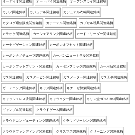
オーディオ関連銘柄
オートバイ関連銘柄
オープンスカイ関連銘柄
カジノ関連銘柄
カジュアル関連銘柄
カジュアル衣料関連銘柄
カタログ通信販売関連銘柄
カテーテル関連銘柄
カプセル玩具関連銘柄
カラオケ関連銘柄
カーシェアリング関連銘柄
カード・リーダー関連銘柄
カーナビゲーション関連銘柄
カーボンオフセット関連銘柄
カーボンナノチューブ関連銘柄
カーボンニュートラル関連銘柄
カーボンフットプリント関連銘柄
カーボンブラック関連銘柄
カー用品関連銘柄
ガス関連銘柄
ガスタービン関連銘柄
ガスメーター関連銘柄
ガス工事関連銘柄
ガーデニング関連銘柄
キッズ関連銘柄
キナーゼ酵素関連銘柄
キャッシュレス決済関連銘柄
キャラクター関連銘柄
キリン堂HD<3194>関連銘柄
ギャンブル関連銘柄
クラウドゲーム関連銘柄
クラウドコンピューティング関連銘柄
クラウドソーシング関連銘柄
クラウドファンディング関連銘柄
クリスマス関連銘柄
クリーニング関連銘柄