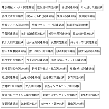
建設機械レンタル関連銘柄
建設資材関連銘柄
弁当関連銘柄
引っ越し関連銘柄
待機児童関連銘柄
後払い(BNPL)関連銘柄
後発薬関連銘柄
復興関連銘柄
情報システム関連銘柄
情報セキュリティ関連銘柄
情報配信関連銘柄
手芸関連銘柄
技術者派遣関連銘柄
投資事業関連銘柄
投資銀行関連銘柄
抗がん剤関連銘柄
抗体医薬関連銘柄
抗菌関連銘柄
持ち帰り寿司関連銘柄
排ガス規制関連銘柄
排出権取引関連銘柄
接着剤関連銘柄
損害保険関連銘柄
携帯ナビ関連銘柄
携帯電話関連銘柄
携帯電話向けソフト関連銘柄
携帯電話販売関連銘柄
携帯電話部材・部品関連銘柄
放射能対策関連銘柄
放送関連銘柄
放送局関連銘柄
放送機器関連銘柄
教育関連銘柄
教育ICT関連銘柄
文具関連銘柄
新型インフルエンザ関連銘柄
新型コロナウイルス薬関連銘柄
新型コロナワクチン関連銘柄
新紙幣関連銘柄
新聞関連銘柄
旅行関連銘柄
旅行サイト関連銘柄
日傘関連銘柄