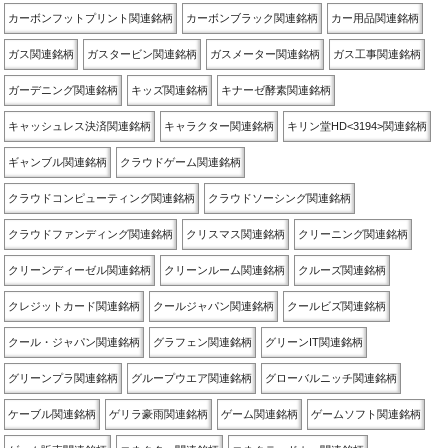
カーボンフットプリント関連銘柄
カーボンブラック関連銘柄
カー用品関連銘柄
ガス関連銘柄
ガスタービン関連銘柄
ガスメーター関連銘柄
ガス工事関連銘柄
ガーデニング関連銘柄
キッズ関連銘柄
キナーゼ酵素関連銘柄
キャッシュレス決済関連銘柄
キャラクター関連銘柄
キリン堂HD<3194>関連銘柄
ギャンブル関連銘柄
クラウドゲーム関連銘柄
クラウドコンピューティング関連銘柄
クラウドソーシング関連銘柄
クラウドファンディング関連銘柄
クリスマス関連銘柄
クリーニング関連銘柄
クリーンディーゼル関連銘柄
クリーンルーム関連銘柄
クルーズ関連銘柄
クレジットカード関連銘柄
クールジャパン関連銘柄
クールビズ関連銘柄
クール・ジャパン関連銘柄
グラフェン関連銘柄
グリーンIT関連銘柄
グリーンプラ関連銘柄
グループウエア関連銘柄
グローバルニッチ関連銘柄
ケーブル関連銘柄
ゲリラ豪雨関連銘柄
ゲーム関連銘柄
ゲームソフト関連銘柄