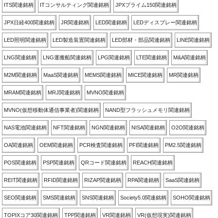
ITS関連銘柄
ITコンサルティング関連銘柄
JPXプライム150関連銘柄
JPX日経400関連銘柄
JR関連銘柄
LED関連銘柄
LEDディスプレー関連銘柄
LED照明関連銘柄
LED製造装置関連銘柄
LED部材・部品関連銘柄
LINE関連銘柄
LNG関連銘柄
LNG運搬船関連銘柄
LPG関連銘柄
LTE関連銘柄
M&A関連銘柄
M2M関連銘柄
MaaS関連銘柄
MEMS関連銘柄
MICE関連銘柄
MR関連銘柄
MRAM関連銘柄
MRJ関連銘柄
MVNO関連銘柄
MVNO(仮想移動体通信事業者)関連銘柄
NAND型フラッシュメモリ関連銘柄
NAS電池関連銘柄
NFT関連銘柄
NGN関連銘柄
NISA関連銘柄
O2O関連銘柄
OA関連銘柄
OEM関連銘柄
PCR検査関連銘柄
PFI関連銘柄
PM2.5関連銘柄
POS関連銘柄
PSP関連銘柄
QRコード関連銘柄
REACH関連銘柄
REIT関連銘柄
RFID関連銘柄
RIZAP関連銘柄
RPA関連銘柄
SaaS関連銘柄
SEO関連銘柄
SMS関連銘柄
SNS関連銘柄
Society5.0関連銘柄
SOHO関連銘柄
TOPIXコア30関連銘柄
TPP関連銘柄
VR関連銘柄
VR(仮想現実)関連銘柄