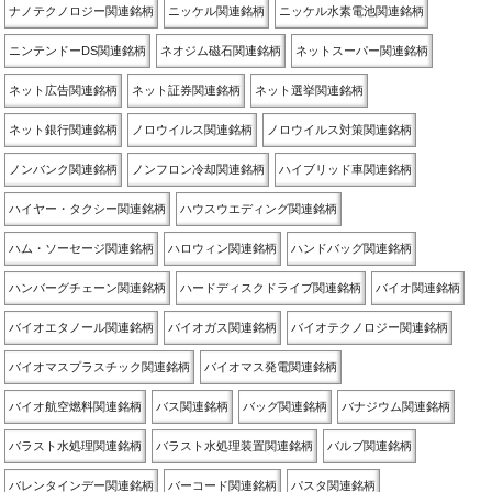
ナノテクノロジー関連銘柄
ニッケル関連銘柄
ニッケル水素電池関連銘柄
ニンテンドーDS関連銘柄
ネオジム磁石関連銘柄
ネットスーパー関連銘柄
ネット広告関連銘柄
ネット証券関連銘柄
ネット選挙関連銘柄
ネット銀行関連銘柄
ノロウイルス関連銘柄
ノロウイルス対策関連銘柄
ノンバンク関連銘柄
ノンフロン冷却関連銘柄
ハイブリッド車関連銘柄
ハイヤー・タクシー関連銘柄
ハウスウエディング関連銘柄
ハム・ソーセージ関連銘柄
ハロウィン関連銘柄
ハンドバッグ関連銘柄
ハンバーグチェーン関連銘柄
ハードディスクドライブ関連銘柄
バイオ関連銘柄
バイオエタノール関連銘柄
バイオガス関連銘柄
バイオテクノロジー関連銘柄
バイオマスプラスチック関連銘柄
バイオマス発電関連銘柄
バイオ航空燃料関連銘柄
バス関連銘柄
バッグ関連銘柄
バナジウム関連銘柄
バラスト水処理関連銘柄
バラスト水処理装置関連銘柄
バルブ関連銘柄
バレンタインデー関連銘柄
バーコード関連銘柄
パスタ関連銘柄