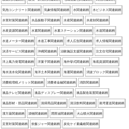
気泡コンクリート関連銘柄
気象情報関連銘柄
水関連銘柄
水ビジネス関連銘柄
水害対策関連銘柄
水晶振動子関連銘柄
水産関連銘柄
水産卸関連銘柄
水産資源関連銘柄
水素関連銘柄
水素ステーション関連銘柄
水道関連銘柄
水道メーター関連銘柄
水道工事関連銘柄
求人広告関連銘柄
求人情報関連銘柄
決済サービス関連銘柄
沖縄関連銘柄
治験施設支援関連銘柄
注文住宅関連銘柄
洋上風力発電関連銘柄
洋菓子関連銘柄
海外挙式関連銘柄
海底資源関連銘柄
海水淡水化関連銘柄
海洋土木関連銘柄
海運関連銘柄
消波ブロック関連銘柄
消費税増税メリット関連銘柄
消費者金融関連銘柄
消防関連銘柄
液晶テレビ関連銘柄
液晶ディスプレー関連銘柄
液晶製造装置関連銘柄
液晶部材・部品関連銘柄
清掃用品関連銘柄
清涼飲料関連銘柄
港湾運送関連銘柄
漢方薬関連銘柄
漬物関連銘柄
潤滑油関連銘柄
火山噴火関連銘柄
災害対策関連銘柄
炊飯ジャー関連銘柄
炭化ケイ素繊維関連銘柄