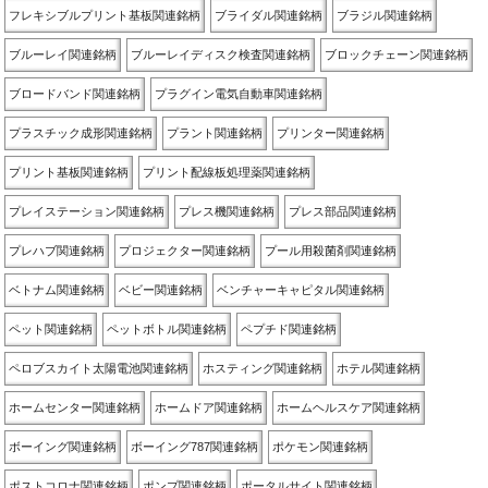
フレキシブルプリント基板関連銘柄
ブライダル関連銘柄
ブラジル関連銘柄
ブルーレイ関連銘柄
ブルーレイディスク検査関連銘柄
ブロックチェーン関連銘柄
ブロードバンド関連銘柄
プラグイン電気自動車関連銘柄
プラスチック成形関連銘柄
プラント関連銘柄
プリンター関連銘柄
プリント基板関連銘柄
プリント配線板処理薬関連銘柄
プレイステーション関連銘柄
プレス機関連銘柄
プレス部品関連銘柄
プレハブ関連銘柄
プロジェクター関連銘柄
プール用殺菌剤関連銘柄
ベトナム関連銘柄
ベビー関連銘柄
ベンチャーキャピタル関連銘柄
ペット関連銘柄
ペットボトル関連銘柄
ペプチド関連銘柄
ペロブスカイト太陽電池関連銘柄
ホスティング関連銘柄
ホテル関連銘柄
ホームセンター関連銘柄
ホームドア関連銘柄
ホームヘルスケア関連銘柄
ボーイング関連銘柄
ボーイング787関連銘柄
ポケモン関連銘柄
ポストコロナ関連銘柄
ポンプ関連銘柄
ポータルサイト関連銘柄