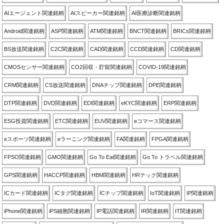
AIエージェント関連銘柄
AIスピーカー関連銘柄
AI医療診断関連銘柄
Android関連銘柄
ASP関連銘柄
ATM関連銘柄
BNCT関連銘柄
BRICs関連銘柄
BS放送関連銘柄
C2C関連銘柄
CAD関連銘柄
CCD関連銘柄
CD関連銘柄
CMOSセンサー関連銘柄
CO2回収・貯留関連銘柄
COVID-19関連銘柄
CRM関連銘柄
CS放送関連銘柄
DNAチップ関連銘柄
DPE関連銘柄
DTP関連銘柄
DVD関連銘柄
EDI関連銘柄
eKYC関連銘柄
ERP関連銘柄
ESG投資関連銘柄
ETC関連銘柄
EUV関連銘柄
eコマース関連銘柄
eスポーツ関連銘柄
eラーニング関連銘柄
FA関連銘柄
FPGA関連銘柄
FPSO関連銘柄
GMO関連銘柄
Go To Eat関連銘柄
Go To トラベル関連銘柄
GPS関連銘柄
HACCP関連銘柄
HBM関連銘柄
HRテック関連銘柄
ICカード関連銘柄
ICタグ関連銘柄
ICチップ関連銘柄
IoT関連銘柄
IP関連銘柄
iPhone関連銘柄
iPS細胞関連銘柄
IP電話関連銘柄
IR関連銘柄
IT関連銘柄