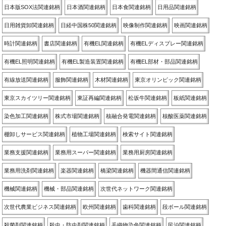
日本版SOX法関連銘柄
日本酒関連銘柄
日本食関連銘柄
日用品関連銘柄
日用雑貨卸関連銘柄
日経中国株50関連銘柄
映像制作関連銘柄
映画関連銘柄
時計関連銘柄
書店関連銘柄
有機EL関連銘柄
有機ELディスプレー関連銘柄
有機EL照明関連銘柄
有機EL製造装置関連銘柄
有機EL部材・部品関連銘柄
有線放送関連銘柄
服飾関連銘柄
木材関連銘柄
東京オリンピック関連銘柄
東京スカイツリー関連銘柄
東証再編関連銘柄
松坂牛関連銘柄
板紙関連銘柄
染色加工関連銘柄
株式市場関連銘柄
核融合発電関連銘柄
核酸医薬関連銘柄
棚卸しサービス関連銘柄
植物工場関連銘柄
検索サイト関連銘柄
業務支援関連銘柄
業務用スーパー関連銘柄
業務用厨房関連銘柄
業務用洗剤関連銘柄
楽器関連銘柄
橋梁関連銘柄
機器間通信関連銘柄
機械関連銘柄
機械・部品関連銘柄
次世代ネットワーク関連銘柄
次世代農業ビジネス関連銘柄
欧州関連銘柄
歯科関連銘柄
段ボール関連銘柄
殺菌剤関連銘柄
殺虫・防虫剤関連銘柄
毛織物染色関連銘柄
民泊関連銘柄