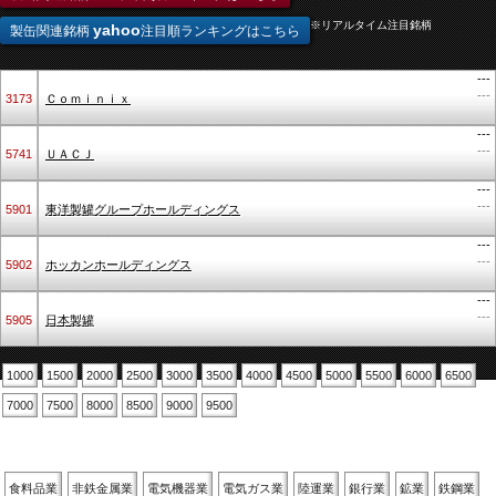
※リアルタイム注目銘柄
yahoo
製缶関連銘柄
注目順ランキングはこちら
---
---
3173
Ｃｏｍｉｎｉｘ
---
---
5741
ＵＡＣＪ
---
---
5901
東洋製罐グループホールディングス
---
---
5902
ホッカンホールディングス
---
---
5905
日本製罐
1000
1500
2000
2500
3000
3500
4000
4500
5000
5500
6000
6500
7000
7500
8000
8500
9000
9500
業種別
食料品業
非鉄金属業
電気機器業
電気ガス業
陸運業
銀行業
鉱業
鉄鋼業