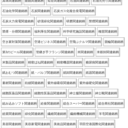
真珠関連銘柄
眼鏡関連銘柄
知育関連銘柄
石油関連銘柄
石油元売り関連銘柄
石油化学関連銘柄
石炭関連銘柄
石炭ガス化複合発電関連銘柄
石炭火力発電関連銘柄
砂漠緑化関連銘柄
研磨関連銘柄
禁煙関連銘柄
禁煙・分煙関連銘柄
福利厚生関連銘柄
科学研究施設関連銘柄
種苗関連銘柄
空き家対策関連銘柄
空港ビジネス関連銘柄
空飛ぶクルマ関連銘柄
競輪関連銘柄
第3のビール関連銘柄
管継ぎ手フランジ関連銘柄
米関連銘柄
米穀卸関連銘柄
米製品関連銘柄
精密ばね関連銘柄
精密機器関連銘柄
糖尿病関連銘柄
紙おむつ関連銘柄
紙・パルプ関連銘柄
紙卸関連銘柄
紙器関連銘柄
素材関連銘柄
紡績関連銘柄
紫外線吸収関連銘柄
紫外線硬化関連銘柄
細胞医薬品関連銘柄
細胞性医薬品関連銘柄
紳士服関連銘柄
紳士靴関連銘柄
組み込みソフト関連銘柄
給食関連銘柄
総合スーパー関連銘柄
総合商社関連銘柄
総菜関連銘柄
緑化関連銘柄
繊維関連銘柄
繊維機械関連銘柄
羊毛関連銘柄
美容関連銘柄
美容家電関連銘柄
美術品関連銘柄
羽田空港国際化関連銘柄