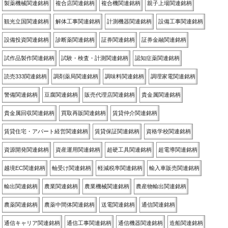
製薬機械関連銘柄
複合店関連銘柄
複合機関連銘柄
親子上場関連銘柄
観光立国関連銘柄
解体工事関連銘柄
計測機器関連銘柄
設備工事関連銘柄
設備投資関連銘柄
診断薬関連銘柄
証券関連銘柄
証券金融関連銘柄
試作品製作関連銘柄
試験・検査・計測関連銘柄
認知症薬関連銘柄
読売333関連銘柄
調剤薬局関連銘柄
調味料関連銘柄
調理家電関連銘柄
警備関連銘柄
豆腐関連銘柄
販売代理店関連銘柄
貴金属関連銘柄
貴金属回収関連銘柄
買取再販関連銘柄
賃貸仲介関連銘柄
賃貸住宅・アパート経営関連銘柄
賃貸保証関連銘柄
資格学校関連銘柄
資源開発関連銘柄
資産運用関連銘柄
超硬工具関連銘柄
超電導関連銘柄
越境EC関連銘柄
軸受け関連銘柄
軽減税率関連銘柄
輸入車販売関連銘柄
輸出関連銘柄
農業関連銘柄
農業機械関連銘柄
農産物輸出関連銘柄
農薬関連銘柄
農薬中間体関連銘柄
送電関連銘柄
通信関連銘柄
通信キャリア関連銘柄
通信工事関連銘柄
通信機器関連銘柄
造船関連銘柄