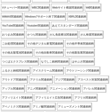
Vチューバー関連銘柄
WBC関連銘柄
Webサイト構築関連銘柄
Wii関連銘柄
WiMAX関連銘柄
Windows7サポート終了関連銘柄
XBRL関連銘柄
YouTube関連銘柄
Youtuber関連銘柄
あえてスタンダード関連銘柄
おつまみ関連銘柄
かつら関連銘柄
がん免疫療法関連銘柄
がん検査関連銘柄
ごみ処理関連銘柄
その他デジタル家電関連銘柄
その他半導体関連銘柄
その他太陽電池関連銘柄
その他自動車関連銘柄
その他製造業関連銘柄
つくばエクスプレス関連銘柄
なでしこ銘柄関連銘柄
はやぶさ関連銘柄
ふるさと納税関連銘柄
アイスクリーム関連銘柄
アウトソーシング関連銘柄
アウトドア関連銘柄
アクリル関連銘柄
アジア関連銘柄
アスベスト対策関連銘柄
アップル関連銘柄
アニメ関連銘柄
アニメーション関連銘柄
アパレル関連銘柄
アフィリエイト関連銘柄
アフィリエイト広告関連銘柄
アフリカ関連銘柄
アベノミクス関連銘柄
アミノ酸関連銘柄
アミューズメント関連銘柄