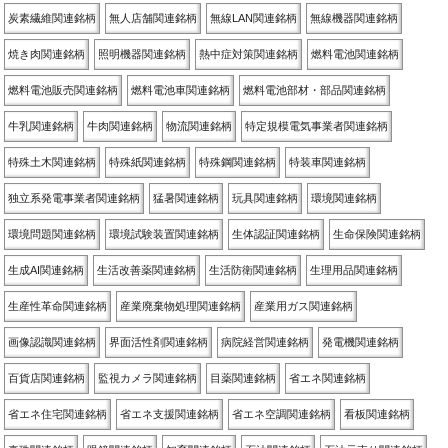
炭素繊維関連銘柄
無人店舗関連銘柄
無線LAN関連銘柄
無線機器関連銘柄
焼き肉関連銘柄
照明機器関連銘柄
熱中症対策関連銘柄
燃料電池関連銘柄
燃料電池販売関連銘柄
燃料電池車関連銘柄
燃料電池部材・部品関連銘柄
牛乳関連銘柄
牛肉関連銘柄
物流関連銘柄
特定規模電気事業者関連銘柄
特殊土木関連銘柄
特殊紙関連銘柄
特殊鋼関連銘柄
特装車関連銘柄
独立系発電事業者関連銘柄
猛暑関連銘柄
玩具関連銘柄
環境関連銘柄
環境問題関連銘柄
環境試験装置関連銘柄
生体認証関連銘柄
生命保険関連銘柄
生成AI関連銘柄
生活改善薬関連銘柄
生活防衛関連銘柄
生理用品関連銘柄
生産性革命関連銘柄
産業廃棄物処理関連銘柄
産業用ガス関連銘柄
画像認識関連銘柄
界面活性剤関連銘柄
病院経営関連銘柄
発電機関連銘柄
百貨店関連銘柄
監視カメラ関連銘柄
目薬関連銘柄
省エネ関連銘柄
省エネ住宅関連銘柄
省エネ支援関連銘柄
省エネ空調関連銘柄
看板関連銘柄