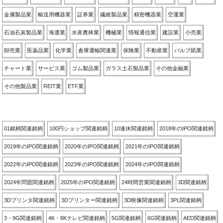
金属製品業
輸送用機器業
証券業
繊維製品業
精密機器業
空運業
石油石炭製品業
海運業
水産農林業
機械業
情報通信業
建設業
小売業
卸売業
医薬品業
化学業
倉庫運輸関連業
保険業
不動産業
パルプ紙業
チャート業
サービス業
ゴム製品業
ガラス土石製品業
その他金融業
その他製品業
REIT業
ETF業
関連銘柄別
01銘柄関連銘柄
100円ショップ関連銘柄
10連休関連銘柄
2018年のIPO関連銘柄
2019年のIPO関連銘柄
2020年のIPO関連銘柄
2021年のIPO関連銘柄
2022年のIPO関連銘柄
2023年のIPO関連銘柄
2024年のIPO関連銘柄
2024年問題関連銘柄
2025年のIPO関連銘柄
24時間営業関連銘柄
3D関連銘柄
3Dプリンタ関連銘柄
3Dプリンター関連銘柄
3D映像関連銘柄
3PL関連銘柄
3・9G関連銘柄
4K・8Kテレビ関連銘柄
5G関連銘柄
6G関連銘柄
AED関連銘柄