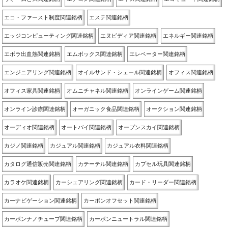
エコ・ファースト制度関連銘柄
エステ関連銘柄
エッジコンピューティング関連銘柄
エヌビディア関連銘柄
エネルギー関連銘柄
エボラ出血熱関連銘柄
エムポックス関連銘柄
エレベーター関連銘柄
エンジニアリング関連銘柄
オイルサンド・シェール関連銘柄
オフィス関連銘柄
オフィス家具関連銘柄
オムニチャネル関連銘柄
オンラインゲーム関連銘柄
オンライン診療関連銘柄
オーガニック食品関連銘柄
オークション関連銘柄
オーディオ関連銘柄
オートバイ関連銘柄
オープンスカイ関連銘柄
カジノ関連銘柄
カジュアル関連銘柄
カジュアル衣料関連銘柄
カタログ通信販売関連銘柄
カテーテル関連銘柄
カプセル玩具関連銘柄
カラオケ関連銘柄
カーシェアリング関連銘柄
カード・リーダー関連銘柄
カーナビゲーション関連銘柄
カーボンオフセット関連銘柄
カーボンナノチューブ関連銘柄
カーボンニュートラル関連銘柄