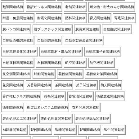
翻訳関連銘柄
翻訳ビジネス関連銘柄
老舗関連銘柄
耐火物・耐火れんが関連銘柄
耐震・免震関連銘柄
耐震化関連銘柄
肥料関連銘柄
育児関連銘柄
育毛関連銘柄
脱ハンコ関連銘柄
脱プラスチック関連銘柄
脱炭素関連銘柄
自動翻訳関連銘柄
自動販売機関連銘柄
自動車関連銘柄
自動車製造装置関連銘柄
自動車軽量化関連銘柄
自動車部材・部品関連銘柄
自動車電子化関連銘柄
自動運転車関連銘柄
自転車関連銘柄
航空関連銘柄
航空機関連銘柄
航空測量関連銘柄
船舶関連銘柄
花粉症関連銘柄
花粉症対策関連銘柄
花見関連銘柄
芳香剤関連銘柄
茶関連銘柄
菓子関連銘柄
萌え関連銘柄
著作権ビジネス関連銘柄
葬祭関連銘柄
蓄電池関連銘柄
衛星放送関連銘柄
衛生関連銘柄
衝突回避システム関連銘柄
衣料問屋関連銘柄
表面処理加工関連銘柄
表面処理薬関連銘柄
表面処理薬品関連銘柄
補聴器関連銘柄
製粉関連銘柄
製糖関連銘柄
製紙関連銘柄
製缶関連銘柄