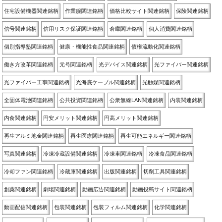
住宅設備機器関連銘柄
作業服関連銘柄
価格比較サイト関連銘柄
保険関連銘柄
信号関連銘柄
信用リスク保証関連銘柄
倉庫関連銘柄
個人消費関連銘柄
個別指導塾関連銘柄
健康・機能性食品関連銘柄
債権流動化関連銘柄
働き方改革関連銘柄
元号関連銘柄
光デバイス関連銘柄
光ファイバー関連銘柄
光ファイバー工事関連銘柄
光海底ケーブル関連銘柄
光触媒関連銘柄
全固体電池関連銘柄
公共投資関連銘柄
公衆無線LAN関連銘柄
内装関連銘柄
内食関連銘柄
円安メリット関連銘柄
円高メリット関連銘柄
再生アルミ地金関連銘柄
再生医療関連銘柄
再生可能エネルギー関連銘柄
写真関連銘柄
冷凍冷蔵設備関連銘柄
冷凍車関連銘柄
冷凍食品関連銘柄
冷却ファン関連銘柄
冷蔵庫関連銘柄
出版関連銘柄
切削工具関連銘柄
創薬関連銘柄
劇場関連銘柄
動画広告関連銘柄
動画投稿サイト関連銘柄
動画配信関連銘柄
包装関連銘柄
包装フィルム関連銘柄
化学関連銘柄