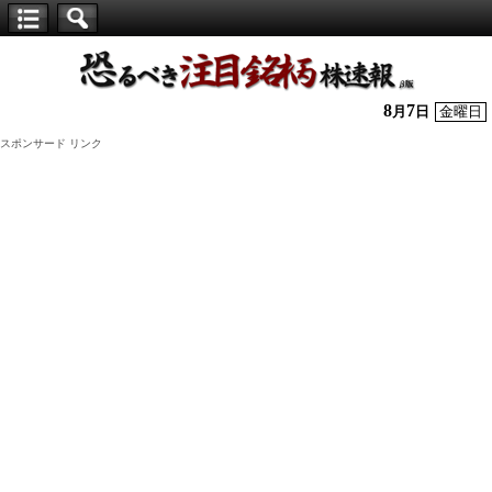
【仕
手
株】
8
7
月
日
金曜日
恐
スポンサード リンク
る
べ
き
注
目
銘
柄
株
速
報