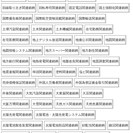
回線取り次ぎ関連銘柄
回転寿司関連銘柄
固定電話関連銘柄
国土強靱化関連銘柄
国際優良株関連銘柄
国際航空貨物混載関連銘柄
国際輸送関連銘柄
土壌汚染関連銘柄
土木関連銘柄
土木機械関連銘柄
在宅勤務関連銘柄
在宅医療関連銘柄
地上デジタル放送関連銘柄
地価公示関連銘柄
地図関連銘柄
地図情報システム関連銘柄
地方スーパー関連銘柄
地方創生関連銘柄
地方銀行関連銘柄
地熱発電関連銘柄
地盤改良関連銘柄
地質調査関連銘柄
地震速報関連銘柄
埠頭関連銘柄
塗料関連銘柄
塩ビ関連銘柄
売掛債権保証関連銘柄
外国人労働者関連銘柄
外国為替証拠金取引関連銘柄
外食関連銘柄
大気汚染関連銘柄
大衆薬関連銘柄
大豆関連銘柄
大阪万博関連銘柄
大雪関連銘柄
天然ガス関連銘柄
天然色素関連銘柄
太陽光発電関連銘柄
太陽電池・太陽光発電システム関連銘柄
太陽電池製造装置関連銘柄
太陽電池部品関連銘柄
好配当関連銘柄
婚活関連銘柄