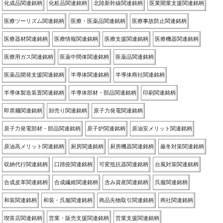
化成品関連銘柄
化粧品関連銘柄
北陸新幹線関連銘柄
医業開業支援関連銘柄
医療ツーリズム関連銘柄
医療・医薬品関連銘柄
医療事故防止関連銘柄
医療器材関連銘柄
医療情報関連銘柄
医療支援関連銘柄
医療機器関連銘柄
医療用ガス関連銘柄
医薬中間体関連銘柄
医薬品関連銘柄
医薬品開発支援関連銘柄
半導体関連銘柄
半導体商社関連銘柄
半導体製造装置関連銘柄
半導体部材・部品関連銘柄
印刷関連銘柄
即席麺関連銘柄
卸売り関連銘柄
原子力発電関連銘柄
原子力発電部材・部品関連銘柄
原子炉関連銘柄
原油安メリット関連銘柄
原油高メリット関連銘柄
厨房関連銘柄
厨房機器関連銘柄
厳冬対策関連銘柄
収納代行関連銘柄
口蹄疫関連銘柄
可変抵抗器関連銘柄
台風対策関連銘柄
合成皮革関連銘柄
合成繊維関連銘柄
含み資産関連銘柄
呉服関連銘柄
和装関連銘柄
和装・呉服関連銘柄
商品先物取引関連銘柄
商社関連銘柄
喫茶店関連銘柄
営業・販売支援関連銘柄
営業支援関連銘柄