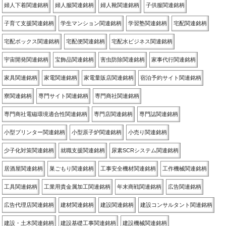
婦人下着関連銘柄
婦人服関連銘柄
婦人靴関連銘柄
子供服関連銘柄
子育て支援関連銘柄
学生マンション関連銘柄
学習塾関連銘柄
宅配関連銘柄
宅配ボックス関連銘柄
宅配便関連銘柄
宅配水ビジネス関連銘柄
宇宙開発関連銘柄
宝飾品関連銘柄
害虫防除関連銘柄
家事代行関連銘柄
家具関連銘柄
家電関連銘柄
家電量販店関連銘柄
宿泊予約サイト関連銘柄
寮関連銘柄
専門サイト関連銘柄
専門商社関連銘柄
専門商社電磁環境適合性関連銘柄
専門店関連銘柄
専門誌関連銘柄
小型プリンター関連銘柄
小型原子炉関連銘柄
小売り関連銘柄
少子化対策関連銘柄
就職支援関連銘柄
尿素SCRシステム関連銘柄
居酒屋関連銘柄
巣ごもり関連銘柄
工事安全機材関連銘柄
工作機械関連銘柄
工具関連銘柄
工業用貴金属加工関連銘柄
年末商戦関連銘柄
広告関連銘柄
広告代理店関連銘柄
建材関連銘柄
建設関連銘柄
建設コンサルタント関連銘柄
建設・土木関連銘柄
建設基礎工事関連銘柄
建設機械関連銘柄