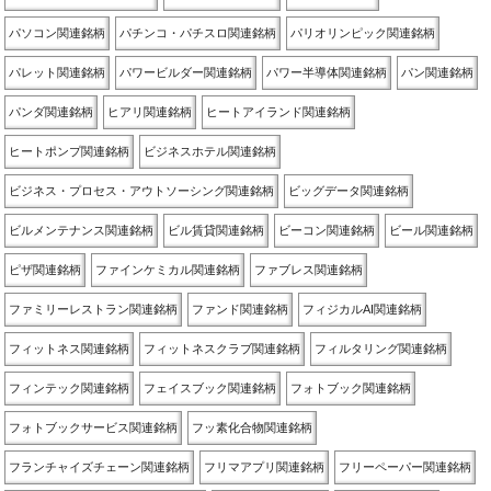
パソコン関連銘柄
パチンコ・パチスロ関連銘柄
パリオリンピック関連銘柄
パレット関連銘柄
パワービルダー関連銘柄
パワー半導体関連銘柄
パン関連銘柄
パンダ関連銘柄
ヒアリ関連銘柄
ヒートアイランド関連銘柄
ヒートポンプ関連銘柄
ビジネスホテル関連銘柄
ビジネス・プロセス・アウトソーシング関連銘柄
ビッグデータ関連銘柄
ビルメンテナンス関連銘柄
ビル賃貸関連銘柄
ビーコン関連銘柄
ビール関連銘柄
ピザ関連銘柄
ファインケミカル関連銘柄
ファブレス関連銘柄
ファミリーレストラン関連銘柄
ファンド関連銘柄
フィジカルAI関連銘柄
フィットネス関連銘柄
フィットネスクラブ関連銘柄
フィルタリング関連銘柄
フィンテック関連銘柄
フェイスブック関連銘柄
フォトブック関連銘柄
フォトブックサービス関連銘柄
フッ素化合物関連銘柄
フランチャイズチェーン関連銘柄
フリマアプリ関連銘柄
フリーペーパー関連銘柄