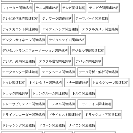
ツイッター関連銘柄
テニス関連銘柄
テレビ関連銘柄
テレビ会議関連銘柄
テレビ通信販売関連銘柄
テレワーク関連銘柄
テーマパーク関連銘柄
ディスカウント関連銘柄
ディフェンシブ関連銘柄
デジタルカメラ関連銘柄
デジタルサイネージ関連銘柄
デジタルツイン関連銘柄
デジタルトランスフォーメーション関連銘柄
デジタル印刷関連銘柄
デジタル給与関連銘柄
デジタル通貨関連銘柄
デバッグ関連銘柄
データセンター関連銘柄
データベース関連銘柄
データ分析・解析関連銘柄
トイレ関連銘柄
トイレタリー関連銘柄
トナー関連銘柄
トヨタグループ関連銘柄
トラック関連銘柄
トランクルーム関連銘柄
トルコ関連銘柄
トレーサビリティー関連銘柄
トンネル関連銘柄
ドライアイス関連銘柄
ドライブレコーダー関連銘柄
ドライミスト関連銘柄
ドラッグストア関連銘柄
ドレッシング関連銘柄
ドローン関連銘柄
ナイロン関連銘柄