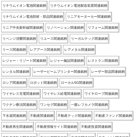
リチウムイオン電池関連銘柄
リチウムイオン電池製造装置関連銘柄
リチウムイオン電池部材・部品関連銘柄
リニアモーターカー関連銘柄
リニア中央新幹線関連銘柄
リノベーション関連銘柄
リフォーム関連銘柄
リベンジ消費関連銘柄
リユース関連銘柄
リーガルテック関連銘柄
リース関連銘柄
レアアース関連銘柄
レアメタル関連銘柄
レジャー・リゾート関連銘柄
レジャー施設関連銘柄
レストラン関連銘柄
レンタル関連銘柄
レーザービームプリンター関連銘柄
レーザー部品関連銘柄
ロシア関連銘柄
ロボット関連銘柄
ローカル5G関連銘柄
ワイヤレス充電関連銘柄
ワイヤレス給電関連銘柄
ワイヤロープ関連銘柄
ワクチン療法関連銘柄
ワンセグ関連銘柄
一眼レフカメラ関連銘柄
下水道関連銘柄
不動産関連銘柄
不動産テック関連銘柄
不動産ファンド関連銘柄
不動産再生関連銘柄
不動産情報サイト関連銘柄
不動産投資関連銘柄