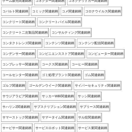
ゲーム販売関連銘柄
コネクター関連銘柄
コネクテッドカー関連銘柄
コバルト関連銘柄
コミック関連銘柄
コメ関連銘柄
コロナウイルス関連銘柄
コンクリート関連銘柄
コンクリートパイル関連銘柄
コンクリート二次製品関連銘柄
コンサルティング関連銘柄
コンタクトレンズ関連銘柄
コンテンツ関連銘柄
コンテンツ配信関連銘柄
コンデンサー関連銘柄
コンビニエンスストア関連銘柄
コンピューター関連銘柄
コンプレッサー関連銘柄
コークス関連銘柄
コーヒー関連銘柄
コールセンター関連銘柄
ゴミ処理プラント関連銘柄
ゴム関連銘柄
ゴルフ関連銘柄
ゴールデンウイーク関連銘柄
サイバーセキュリティ関連銘柄
サウジアラビア関連銘柄
サッカーW杯関連銘柄
サッシ関連銘柄
サハリン2関連銘柄
サブスクリプション関連銘柄
サブリース関連銘柄
サマーストック関連銘柄
サマータイム関連銘柄
サル痘関連銘柄
サービサー関連銘柄
サービスロボット関連銘柄
サービス業関連銘柄