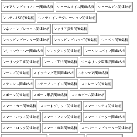
シェアリングエコノミー関連銘柄
シェールオイル関連銘柄
シェールガス関連銘柄
システムLSI関連銘柄
システムインテグレーション関連銘柄
シネマコンプレックス関連銘柄
シャリア指数関連銘柄
ショッピングセンター関連銘柄
ショッピングバッグ関連銘柄
ショベル関連銘柄
シリコンウエハー関連銘柄
シンクタンク関連銘柄
シームレスパイプ関連銘柄
シーリング工事関連銘柄
シールド工法関連銘柄
ジェネリック医薬品関連銘柄
ジーンズ関連銘柄
スイッチング電源関連銘柄
スキンケア関連銘柄
ステンレス関連銘柄
ステーブルコイン関連銘柄
ストレージ関連銘柄
スポーツ関連銘柄
スポーツ用品関連銘柄
スマホゲーム関連銘柄
スマートカー関連銘柄
スマートグリッド関連銘柄
スマートシティ関連銘柄
スマートハウス関連銘柄
スマートフォン関連銘柄
スマートメーター関連銘柄
スマートロック関連銘柄
スマート農業関連銘柄
スーパーコンピューター関連銘柄