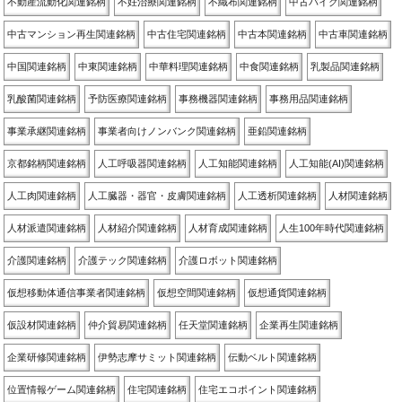
不動産流動化関連銘柄
不妊治療関連銘柄
不織布関連銘柄
中古バイク関連銘柄
中古マンション再生関連銘柄
中古住宅関連銘柄
中古本関連銘柄
中古車関連銘柄
中国関連銘柄
中東関連銘柄
中華料理関連銘柄
中食関連銘柄
乳製品関連銘柄
乳酸菌関連銘柄
予防医療関連銘柄
事務機器関連銘柄
事務用品関連銘柄
事業承継関連銘柄
事業者向けノンバンク関連銘柄
亜鉛関連銘柄
京都銘柄関連銘柄
人工呼吸器関連銘柄
人工知能関連銘柄
人工知能(AI)関連銘柄
人工肉関連銘柄
人工臓器・器官・皮膚関連銘柄
人工透析関連銘柄
人材関連銘柄
人材派遣関連銘柄
人材紹介関連銘柄
人材育成関連銘柄
人生100年時代関連銘柄
介護関連銘柄
介護テック関連銘柄
介護ロボット関連銘柄
仮想移動体通信事業者関連銘柄
仮想空間関連銘柄
仮想通貨関連銘柄
仮設材関連銘柄
仲介貿易関連銘柄
任天堂関連銘柄
企業再生関連銘柄
企業研修関連銘柄
伊勢志摩サミット関連銘柄
伝動ベルト関連銘柄
位置情報ゲーム関連銘柄
住宅関連銘柄
住宅エコポイント関連銘柄