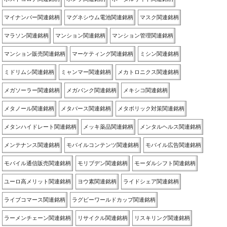
マイナンバー関連銘柄
マグネシウム電池関連銘柄
マスク関連銘柄
マラソン関連銘柄
マンション関連銘柄
マンション管理関連銘柄
マンション販売関連銘柄
マーケティング関連銘柄
ミシン関連銘柄
ミドリムシ関連銘柄
ミャンマー関連銘柄
メカトロニクス関連銘柄
メガソーラー関連銘柄
メガバンク関連銘柄
メキシコ関連銘柄
メタノール関連銘柄
メタバース関連銘柄
メタボリック対策関連銘柄
メタンハイドレート関連銘柄
メッキ薬品関連銘柄
メンタルヘルス関連銘柄
メンテナンス関連銘柄
モバイルコンテンツ関連銘柄
モバイル広告関連銘柄
モバイル通信販売関連銘柄
モリブデン関連銘柄
モーダルシフト関連銘柄
ユーロ高メリット関連銘柄
ヨウ素関連銘柄
ライドシェア関連銘柄
ライブコマース関連銘柄
ラグビーワールドカップ関連銘柄
ラーメンチェーン関連銘柄
リサイクル関連銘柄
リスキリング関連銘柄