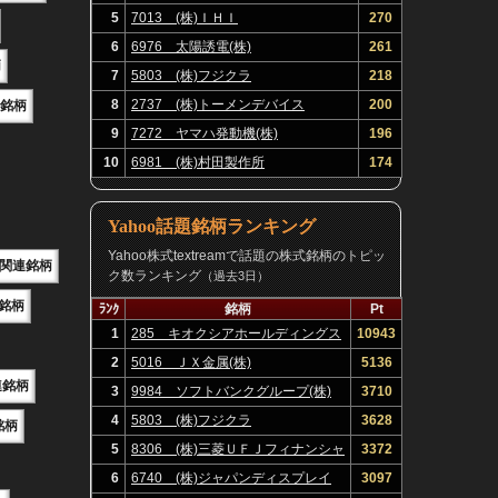
5
7013 (株)ＩＨＩ
270
6
6976 太陽誘電(株)
261
柄
7
5803 (株)フジクラ
218
8
2737 (株)トーメンデバイス
200
関連銘柄
9
7272 ヤマハ発動機(株)
196
10
6981 (株)村田製作所
174
Yahoo話題銘柄ランキング
Yahoo株式textreamで話題の株式銘柄のトピッ
E関連銘柄
ク数ランキング
（過去3日）
連銘柄
ﾗﾝｸ
銘柄
Pt
1
285 キオクシアホールディングス
10943
(株)
2
5016 ＪＸ金属(株)
5136
連銘柄
3
9984 ソフトバンクグループ(株)
3710
4
5803 (株)フジクラ
3628
銘柄
5
8306 (株)三菱ＵＦＪフィナンシャ
3372
ル・グループ
6
6740 (株)ジャパンディスプレイ
3097