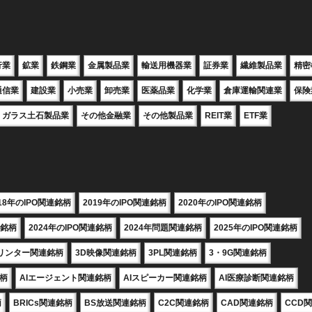
行業
鉱業
鉄鋼業
金属製品業
輸送用機器業
証券業
繊維製品業
精密
通信業
建設業
小売業
卸売業
医薬品業
化学業
倉庫運輸関連業
保険
ガラス土石製品業
その他金融業
その他製品業
REIT業
ETF業
018年のIPO関連銘柄
2019年のIPO関連銘柄
2020年のIPO関連銘柄
連銘柄
2024年のIPO関連銘柄
2024年問題関連銘柄
2025年のIPO関連銘柄
プリンター関連銘柄
3D映像関連銘柄
3PL関連銘柄
3・9G関連銘柄
銘柄
AIエージェント関連銘柄
AIスピーカー関連銘柄
AI医療診断関連銘柄
柄
BRICs関連銘柄
BS放送関連銘柄
C2C関連銘柄
CAD関連銘柄
CCD