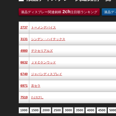
2ch
液晶ディスプレー関連銘柄
注目順ランキング
液晶デ
2737
トーメンデバイス
3131
シンデン・ハイテックス
4980
デクセリアルズ
6632
ＪＶＣケンウッド
6740
ジャパンディスプレイ
6971
京セラ
7510
たけびし
1000
1500
2000
2500
3000
3500
4000
4500
500