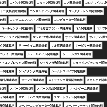
銘柄
コバルト関連銘柄
コミック関連銘柄
コメ関連銘柄
コロナウイルス
ト二次製品関連銘柄
コンサルティング関連銘柄
コンタクトレンズ関連銘柄
銘柄
コンビニエンスストア関連銘柄
コンピューター関連銘柄
コールセンター関連銘柄
ゴミ処理プラント関連銘柄
ゴム関連銘柄
ゴルフ
ウジアラビア関連銘柄
サッカーW杯関連銘柄
サッシ関連銘柄
サハリン2関
ク関連銘柄
サマータイム関連銘柄
サル痘関連銘柄
サービサー関連銘柄
コノミー関連銘柄
シェールオイル関連銘柄
シェールガス関連銘柄
ネマコンプレックス関連銘柄
シャリア指数関連銘柄
ショッピングセンター関連
ー関連銘柄
シンクタンク関連銘柄
シームレスパイプ関連銘柄
薬品関連銘柄
ジーンズ関連銘柄
スイッチング電源関連銘柄
スキンケア関連
銘柄
スポーツ関連銘柄
スポーツ用品関連銘柄
スマホゲーム関連銘柄
ィ関連銘柄
スマートハウス関連銘柄
スマートフォン関連銘柄
業関連銘柄
スーパーコンピューター関連銘柄
スーパーマーケット関連銘柄