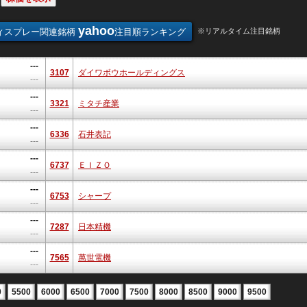
yahoo
ィスプレー関連銘柄
注目順ランキング
※リアルタイム注目銘柄
---
3107
ダイワボウホールディングス
---
---
3321
ミタチ産業
---
---
6336
石井表記
---
---
6737
ＥＩＺＯ
---
---
6753
シャープ
---
---
7287
日本精機
---
---
7565
萬世電機
---
0
5500
6000
6500
7000
7500
8000
8500
9000
9500