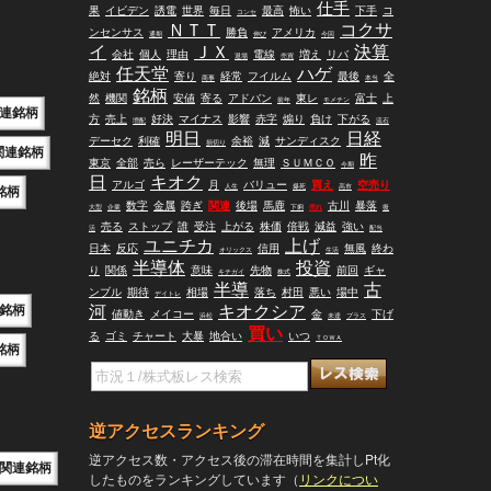
仕手
果
イビデン
誘電
世界
毎日
最高
怖い
下手
コ
コンセ
ＮＴＴ
コクサ
ンセンサス
勝負
アメリカ
通期
伸び
今回
イ
ＪＸ
決算
会社
個人
理由
電線
増え
リバ
退場
売買
任天堂
ハゲ
絶対
寄り
経常
フイルム
最後
全
商事
本当
銘柄
然
機関
安値
寄る
アドバン
東レ
富士
上
前年
モメチン
連銘柄
方
売上
好決
マイナス
影響
赤字
煽り
負け
下がる
増配
流石
明日
日経
デーセク
利確
余裕
減
サンディスク
損切り
関連銘柄
昨
東京
全部
売ら
レーザーテック
無理
ＳＵＭＣＯ
今期
日
キオク
アルゴ
月
バリュー
買え
空売り
人生
爆死
高市
銘柄
数字
金属
跨ぎ
関連
後場
馬鹿
古川
暴落
大型
企業
下痢
売れ
復
売る
ストップ
誰
受注
上がる
株価
倍戦
減益
強い
活
配当
ユニチカ
上げ
日本
反応
信用
無風
終わ
オリックス
生活
半導体
投資
り
関係
意味
先物
前回
ギャ
キチガイ
株式
半導
古
ンブル
期待
相場
落ち
村田
悪い
場中
デイトレ
銘柄
河
キオクシア
値動き
メイコー
金
下げ
浜松
未達
プラス
買い
る
ゴミ
チャート
大暴
地合い
いつ
ＴＯＷＡ
銘柄
逆アクセスランキング
逆アクセス数・アクセス後の滞在時間を集計しPt化
関連銘柄
したものをランキングしています（
リンクについ