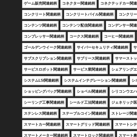
ゲーム販売関連銘柄
コネクター関連銘柄
コネクテッドカー関連
コンクリート関連銘柄
コンクリートパイル関連銘柄
コンクリー
コンテンツ関連銘柄
コンテンツ配信関連銘柄
コンデンサー関連
コンプレッサー関連銘柄
コークス関連銘柄
コーヒー関連銘柄
ゴールデンウイーク関連銘柄
サイバーセキュリティ関連銘柄
サ
サブスクリプション関連銘柄
サブリース関連銘柄
サマーストッ
サービスロボット関連銘柄
サービス業関連銘柄
シェアリングエ
システムLSI関連銘柄
システムインテグレーション関連銘柄
シ
ショッピングバッグ関連銘柄
ショベル関連銘柄
シリコンウエハ
シーリング工事関連銘柄
シールド工法関連銘柄
ジェネリック医
ステンレス関連銘柄
ステーブルコイン関連銘柄
ストレージ関連
スマートカー関連銘柄
スマートグリッド関連銘柄
スマートシテ
スマートメーター関連銘柄
スマートロック関連銘柄
スマート農