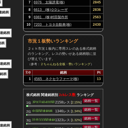
柄
7
6976 太陽誘電(株)
2845
8
6613 (株)ＱＤレーザ
2836
連銘柄
9
6981 (株)村田製作所
2563
10
7203 トヨタ自動車(株)
2430
連銘柄
市況１板勢いランキング
銘柄
２ｃｈ市況１板内に専用スレのある株式銘柄
のランキング。レスの勢いがある銘柄順に並
び替えています。
連銘柄
（参考：
２ちゃんねる全板・勢いランキング
）
ﾗﾝｸ
銘柄
Pt
銘柄
1
4565 ネクセラファーマ(株)
13
2chレス数
株式銘柄 関連銘柄別
ランキング
銘柄一覧
JPX日経400関
2158レス [
]
2.15%
1位
連銘柄
銘柄一覧
中国関連銘柄
1346レス [
]
1.34%
2位
銘柄一覧
読売333関連銘
1323レス [
]
1.32%
3位
柄
連銘柄
銘柄一覧