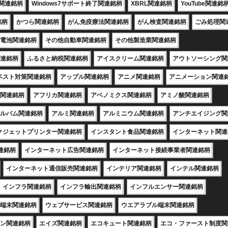
X関連銘柄
Windows7サポート終了関連銘柄
XBRL関連銘柄
YouTube関連銘
銘柄
かつら関連銘柄
がん免疫療法関連銘柄
がん検査関連銘柄
ごみ処理関
電池関連銘柄
その他自動車関連銘柄
その他製造業関連銘柄
連銘柄
ふるさと納税関連銘柄
アイスクリーム関連銘柄
アウトソーシング関
ベスト対策関連銘柄
アップル関連銘柄
アニメ関連銘柄
アニメーション関連
関連銘柄
アフリカ関連銘柄
アベノミクス関連銘柄
アミノ酸関連銘柄
ルバム関連銘柄
アルミ関連銘柄
アルミニウム関連銘柄
アンチエイジング関
クジェットプリンター関連銘柄
インスタント食品関連銘柄
インターネット関連
連銘柄
インターネット広告関連銘柄
インターネット接続事業者関連銘柄
インターネット通信販売関連銘柄
インテリア関連銘柄
インテル関連銘柄
インフラ関連銘柄
インフラ輸出関連銘柄
インフルエンサー関連銘柄
端末関連銘柄
ウェブサービス関連銘柄
ウエアラブル端末関連銘柄
ン関連銘柄
エイズ関連銘柄
エコキュート関連銘柄
エコ・ファースト制度関