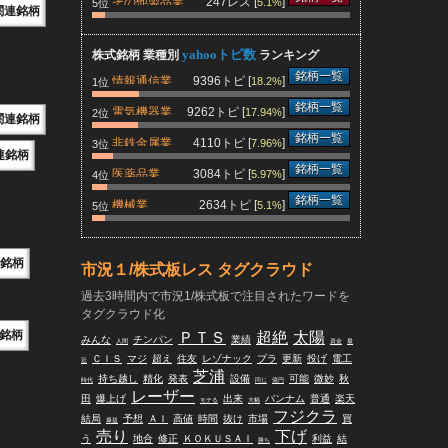
その他製品業
247レス [
]
5.1%
5位
関連銘柄
yahooトピ数
株式銘柄 業種別
ランキング
銘柄一覧
情報通信業
9396トピ [
]
18.2%
1位
銘柄一覧
電気機器業
9262トピ [
]
17.94%
2位
関連銘柄
銘柄一覧
非鉄金属業
4110トピ [
]
7.96%
3位
連銘柄
銘柄一覧
医薬品業
3084トピ [
]
5.97%
4位
銘柄一覧
機械業
2634トピ [
]
5.1%
5位
銘柄
市況１/株式板レス タグクラウド
過去3時間内で市況1/株式板で注目されたワードを
タグクラウド化
銘柄
ＰＴＳ
超絶
太陽
みんな
チンパン
業績
人間
資金
最
ＣＩＳ
マジ
超え
住友
レゾナック
プラ
更新
投げ
電工
近
芝浦
持ち越し
精化
発表
設備
可能
微妙
秋
時代
同じ
億円
レーザー
田
爆上げ
出来
バンナム
普通
楽天
モテる
大幅
フジクラ
結局
予想
ＡＩ
高値
時間
抜け
市場
買
爆益
売り
下げ
う
地合
修正
ＫＯＫＵＳＡＩ
利益
結
勝ち