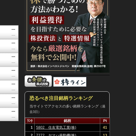
---
---
---
---
---
---
---
---
---
---
---
恐るべき注目銘柄ランキング
---
当サイトでアクセスの多い銘柄ランキング
（過
---
去3日）
---
ﾗﾝｸ
銘柄
Pt
1
5802 住友電気工業(株)
41
2
7272 ヤマハ発動機(株)
13