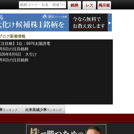
銘柄
レス
掲示板
ブログ新着情報
【注目株】1位：6976太陽誘電
8月6日の注目銘柄
2026年8月6日 大引け
8月6日の注目銘柄
率
出来高減少率
ランキング
ランキング