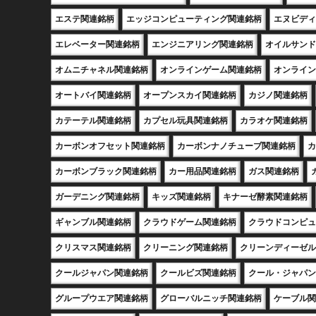
エステ関連銘柄
エッジコンピューティング関連銘柄
エヌビディ
エレベーター関連銘柄
エンジニアリング関連銘柄
オイルサンド
オムニチャネル関連銘柄
オンラインゲーム関連銘柄
オンライン
オートバイ関連銘柄
オープンスカイ関連銘柄
カジノ関連銘柄
カテーテル関連銘柄
カプセル玩具関連銘柄
カラオケ関連銘柄
カーボンオフセット関連銘柄
カーボンナノチューブ関連銘柄
カ
カーボンブラック関連銘柄
カー用品関連銘柄
ガス関連銘柄
ガーデニング関連銘柄
キッズ関連銘柄
キナーゼ酵素関連銘柄
ギャンブル関連銘柄
クラウドゲーム関連銘柄
クラウドコンピュ
クリスマス関連銘柄
クリーニング関連銘柄
クリーンディーゼル
クールジャパン関連銘柄
クールビズ関連銘柄
クール・ジャパン
グループウエア関連銘柄
グローバルニッチ関連銘柄
ケーブル関