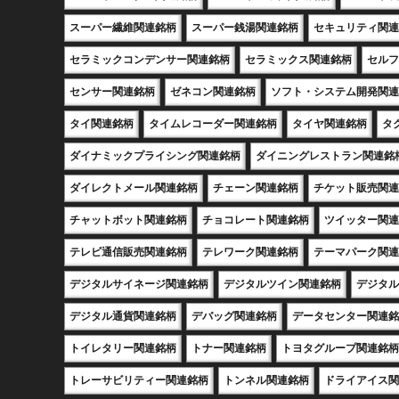
スーパー繊維関連銘柄
スーパー銭湯関連銘柄
セキュリティ関連
セラミックコンデンサー関連銘柄
セラミックス関連銘柄
セルフ
センサー関連銘柄
ゼネコン関連銘柄
ソフト・システム開発関連
タイ関連銘柄
タイムレコーダー関連銘柄
タイヤ関連銘柄
タ
ダイナミックプライシング関連銘柄
ダイニングレストラン関連銘
ダイレクトメール関連銘柄
チェーン関連銘柄
チケット販売関連
チャットボット関連銘柄
チョコレート関連銘柄
ツイッター関連
テレビ通信販売関連銘柄
テレワーク関連銘柄
テーマパーク関連
デジタルサイネージ関連銘柄
デジタルツイン関連銘柄
デジタル
デジタル通貨関連銘柄
デバッグ関連銘柄
データセンター関連銘
トイレタリー関連銘柄
トナー関連銘柄
トヨタグループ関連銘柄
トレーサビリティー関連銘柄
トンネル関連銘柄
ドライアイス関