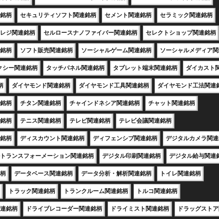
銘柄
セキュリティソフト関連銘柄
セメント関連銘柄
セラミック関連銘柄
レジ関連銘柄
セルロースナノファイバー関連銘柄
セレクトショップ関連銘柄
銘柄
ソフト販売関連銘柄
ソーシャルゲーム関連銘柄
ソーシャルメディア関
クシー関連銘柄
タッチパネル関連銘柄
タブレット端末関連銘柄
ダイカスト
柄
ダイヤモンド関連銘柄
ダイヤモンド工具関連銘柄
ダイヤモンド工法関連
銘柄
チタン関連銘柄
チャインドネシア関連銘柄
チャット関連銘柄
銘柄
テニス関連銘柄
テレビ関連銘柄
テレビ会議関連銘柄
銘柄
ディスカウント関連銘柄
ディフェンシブ関連銘柄
デジタルカメラ関連
トランスフォーメーション関連銘柄
デジタル印刷関連銘柄
デジタル給与関連
柄
データベース関連銘柄
データ分析・解析関連銘柄
トイレ関連銘柄
トラック関連銘柄
トランクルーム関連銘柄
トルコ関連銘柄
連銘柄
ドライブレコーダー関連銘柄
ドライミスト関連銘柄
ドラッグストア