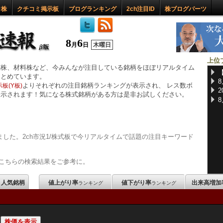
ロ株
クチコミ掲示板
ブログランキング
2ch注目ID
株ブログパーツ
8
6
月
日
木曜日
上位
惑株、材料株など、今みんなが注目している銘柄をほぼリアルタイム
まとめています。
よりそれぞれの注目銘柄ランキングが表示され、 レス数ボ
板(Y板)
表示されます！気になる株式銘柄がある方は是非お試しください。
した。2ch市況1/株式板で今リアルタイムで話題の注目キーワード
こちらの検索結果をご参考に。
m 人気銘柄
値上がり率
値下がり率
出来高増加
ランキング
ランキング