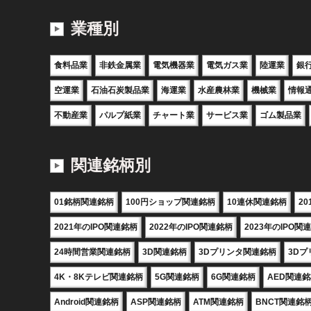
業種別
食料品業
非鉄金属業
電気機器業
電気ガス業
陸運業
銀
空運業
石油石炭製品業
海運業
水産農林業
機械業
情報
不動産業
パルプ紙業
チャート業
サービス業
ゴム製品業
関連銘柄別
01銘柄関連銘柄
100円ショップ関連銘柄
10連休関連銘柄
2
2021年のIPO関連銘柄
2022年のIPO関連銘柄
2023年のIPO関
24時間営業関連銘柄
3D関連銘柄
3Dプリンタ関連銘柄
3D
4K・8Kテレビ関連銘柄
5G関連銘柄
6G関連銘柄
AED関連
Android関連銘柄
ASP関連銘柄
ATM関連銘柄
BNCT関連銘