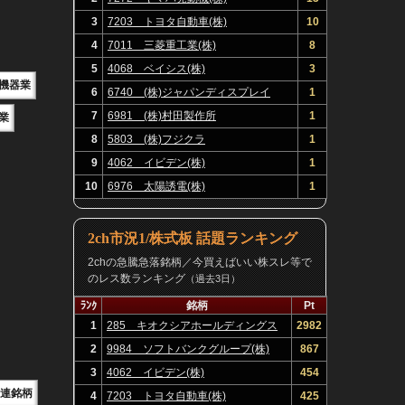
3
7203 トヨタ自動車(株)
10
4
7011 三菱重工業(株)
8
5
4068 ベイシス(株)
3
機器業
6
6740 (株)ジャパンディスプレイ
1
7
6981 (株)村田製作所
1
業
8
5803 (株)フジクラ
1
9
4062 イビデン(株)
1
10
6976 太陽誘電(株)
1
2ch市況1/株式板 話題ランキング
2chの急騰急落銘柄／今買えばいい株スレ等で
のレス数ランキング
（過去3日）
ﾗﾝｸ
銘柄
Pt
1
285 キオクシアホールディングス
2982
(株)
2
9984 ソフトバンクグループ(株)
867
3
4062 イビデン(株)
454
関連銘柄
4
7203 トヨタ自動車(株)
425