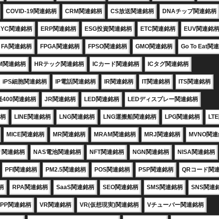
COVID-19関連銘柄
CRM関連銘柄
CS放送関連銘柄
DNAチップ関連銘柄
KYC関連銘柄
ERP関連銘柄
ESG投資関連銘柄
ETC関連銘柄
EUV関連銘
FA関連銘柄
FPGA関連銘柄
FPSO関連銘柄
GMO関連銘柄
Go To Eat
M関連銘柄
HRテック関連銘柄
ICカード関連銘柄
ICタグ関連銘柄
iPS細胞関連銘柄
IP電話関連銘柄
IR関連銘柄
IT関連銘柄
ITS関連銘柄
経400関連銘柄
JR関連銘柄
LED関連銘柄
LEDディスプレー関連銘柄
銘柄
LINE関連銘柄
LNG関連銘柄
LNG運搬船関連銘柄
LPG関連銘柄
LT
MICE関連銘柄
MR関連銘柄
MRAM関連銘柄
MRJ関連銘柄
MVNO関
リ関連銘柄
NAS電池関連銘柄
NFT関連銘柄
NGN関連銘柄
NISA関連銘柄
PFI関連銘柄
PM2.5関連銘柄
POS関連銘柄
PSP関連銘柄
QRコード関
柄
RPA関連銘柄
SaaS関連銘柄
SEO関連銘柄
SMS関連銘柄
SNS関連
TPP関連銘柄
VR関連銘柄
VR(仮想現実)関連銘柄
Vチューバー関連銘柄