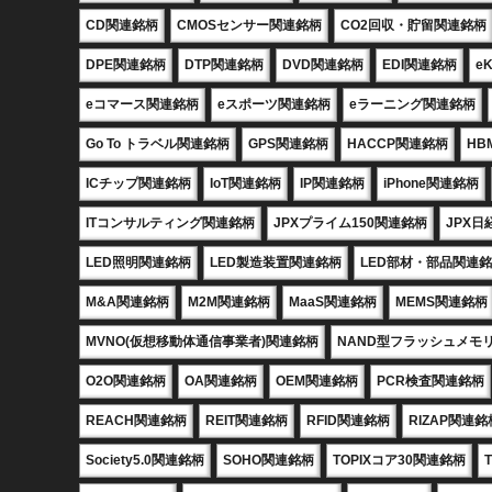
CD関連銘柄
CMOSセンサー関連銘柄
CO2回収・貯留関連銘柄
DPE関連銘柄
DTP関連銘柄
DVD関連銘柄
EDI関連銘柄
e
eコマース関連銘柄
eスポーツ関連銘柄
eラーニング関連銘柄
Go To トラベル関連銘柄
GPS関連銘柄
HACCP関連銘柄
HB
ICチップ関連銘柄
IoT関連銘柄
IP関連銘柄
iPhone関連銘柄
ITコンサルティング関連銘柄
JPXプライム150関連銘柄
JPX日
LED照明関連銘柄
LED製造装置関連銘柄
LED部材・部品関連
M&A関連銘柄
M2M関連銘柄
MaaS関連銘柄
MEMS関連銘柄
MVNO(仮想移動体通信事業者)関連銘柄
NAND型フラッシュメモ
O2O関連銘柄
OA関連銘柄
OEM関連銘柄
PCR検査関連銘柄
REACH関連銘柄
REIT関連銘柄
RFID関連銘柄
RIZAP関連銘
Society5.0関連銘柄
SOHO関連銘柄
TOPIXコア30関連銘柄