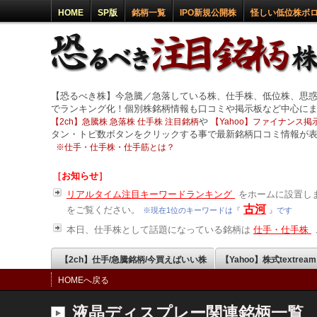
HOME
SP版
銘柄一覧
IPO新規公開株
怪しい低位株ボ
【恐るべき株】今急騰／急落している株、仕手株、低位株、思
でランキング化！個別株銘柄情報も口コミや掲示板など中心に
や
【2ch】急騰株 急落株 仕手株 注目銘柄
【Yahoo】ファイナンス掲示
タン・トピ数ボタンをクリックする事で最新銘柄口コミ情報が
※
仕手・仕手株・仕手筋とは？
［お知らせ］
リアルタイム注目キーワードランキング
をホームに設置しま
古河
をご覧ください。
※現在1位のキーワードは『
』です
本日、仕手株として話題になっている銘柄は
仕手・仕手株
【2ch】仕手/急騰銘柄/今買えばいい株
【Yahoo】株式textrea
HOMEへ戻る
液晶ディスプレー関連銘柄一覧