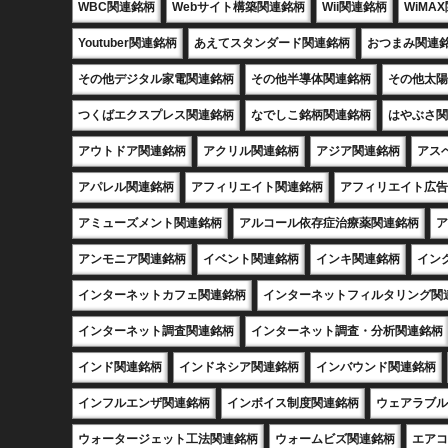
WBC関連銘柄
Webサイト構築関連銘柄
Wii関連銘柄
WiMA
Youtuber関連銘柄
あえてスタンダード関連銘柄
おつまみ関連
その他デジタル家電関連銘柄
その他半導体関連銘柄
その他太陽
つくばエクスプレス関連銘柄
なでしこ銘柄関連銘柄
はやぶさ関
アウトドア関連銘柄
アクリル関連銘柄
アジア関連銘柄
アス
アパレル関連銘柄
アフィリエイト関連銘柄
アフィリエイト広告
アミューズメント関連銘柄
アルコール依存症治療薬関連銘柄
ア
アンモニア関連銘柄
イベント関連銘柄
インキ関連銘柄
イン
インターネットカフェ関連銘柄
インターネットフィルタリング関
インターネット調査関連銘柄
インターネット調査・分析関連銘柄
インド関連銘柄
インドネシア関連銘柄
インバウンド関連銘柄
インフルエンザ関連銘柄
インボイス制度関連銘柄
ウェアラブル
ウォータージェット工法関連銘柄
ウォームビズ関連銘柄
エアコ