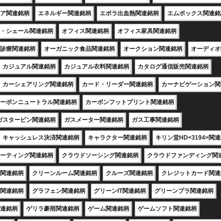
ア関連銘柄
エネルギー関連銘柄
エボラ出血熱関連銘柄
エムポックス関連銘
・シェール関連銘柄
オフィス関連銘柄
オフィス家具関連銘柄
診療関連銘柄
オーガニック食品関連銘柄
オークション関連銘柄
オーディオ
カジュアル関連銘柄
カジュアル衣料関連銘柄
カタログ通信販売関連銘柄
カーシェアリング関連銘柄
カード・リーダー関連銘柄
カーナビゲーション関
ーボンニュートラル関連銘柄
カーボンフットプリント関連銘柄
ガスタービン関連銘柄
ガスメーター関連銘柄
ガス工事関連銘柄
キャッシュレス決済関連銘柄
キャラクター関連銘柄
キリン堂HD<3194>関
ーティング関連銘柄
クラウドソーシング関連銘柄
クラウドファンディング関
関連銘柄
クリーンルーム関連銘柄
クルーズ関連銘柄
クレジットカード関連
関連銘柄
グラフェン関連銘柄
グリーンIT関連銘柄
グリーンプラ関連銘柄
連銘柄
ゲリラ豪雨関連銘柄
ゲーム関連銘柄
ゲームソフト関連銘柄