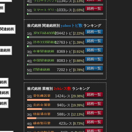
ブロードバンド
1134レス [
]
1.13%
4位
関連銘柄
柄
銘柄一覧
スマートグリッ
1033レス [
]
1.03%
5位
ド関連銘柄
yahooトピ数
株式銘柄 関連銘柄別
ランキング
関連銘柄
銘柄一覧
JPX日経400関
20442トピ [
]
2.22%
1位
連銘柄
銘柄一覧
読売333関連銘
12763トピ [
]
1.39%
2位
柄
銘柄一覧
連銘柄
中東関連銘柄
8369トピ [
]
0.91%
3位
銘柄一覧
中国関連銘柄
8083トピ [
]
0.88%
4位
銘柄一覧
IT関連銘柄
7202トピ [
]
0.78%
5位
連銘柄
2chレス数
株式銘柄 業種別
ランキング
連銘柄
銘柄一覧
電気機器業
1424レス [
]
29.38%
1位
銘柄
銘柄一覧
非鉄金属業
940レス [
]
19.39%
2位
銘柄一覧
情報通信業
588レス [
]
12.13%
3位
銘柄一覧
繊維製品業
423レス [
]
8.73%
4位
銘柄一覧